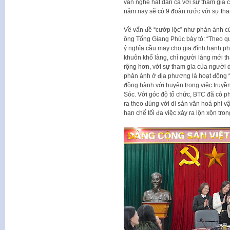
văn nghệ hát dân ca với sự tham gia c
năm nay sẽ có 9 đoàn rước với sự th
Về vấn đề “cướp lộc” như phản ánh c
ông Tống Giang Phúc bày tỏ: “Theo qua
ý nghĩa cầu may cho gia đình hạnh phú
khuôn khổ làng, chỉ người làng mới th
rộng hơn, với sự tham gia của người d
phản ánh ở địa phương là hoạt động “
đồng hành với huyện trong việc truyề
Sóc. Với góc độ tổ chức, BTC đã có p
ra theo đúng với di sản văn hoá phi 
hạn chế tối đa việc xảy ra lộn xộn trong