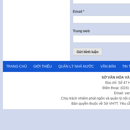
Email
*
Trang web
TRANG CHỦ
GIỚI THIỆU
QUẢN LÝ NHÀ NƯỚC
VĂN BẢN
TIN 
SỞ VĂN HÓA VÀ
Địa chỉ: Số 47
Điện thoại: (024
Email: va
Chịu trách nhiệm phát ngôn và quản lý nộ
Bản quyền thuộc về Sở VHTT. Yêu cầu 