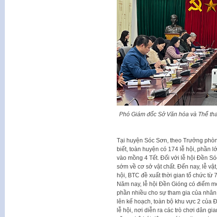
Phó Giám đốc Sở Văn hóa và Thể thao
Tại huyện Sóc Sơn, theo Trưởng phò
biết, toàn huyện có 174 lễ hội, phần l
vào mồng 4 Tết. Đối với lễ hội Đền Sóc
sớm về cơ sở vật chất. Đến nay, lễ vậ
hội, BTC đề xuất thời gian tổ chức từ 
Năm nay, lễ hội Đền Gióng có điểm mớ
phần nhiều cho sự tham gia của nhân
lên kế hoạch, toàn bộ khu vực 2 của 
lễ hội, nơi diễn ra các trò chơi dân 