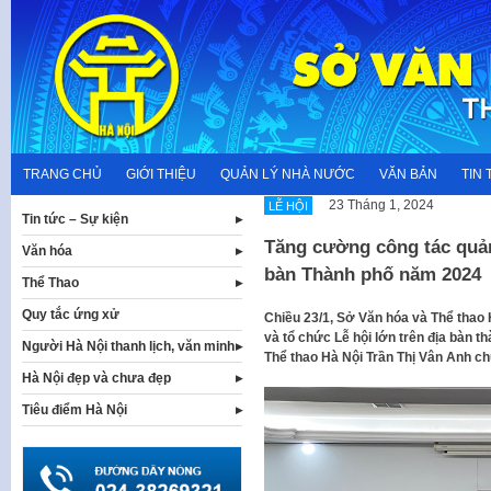
Skip
to
content
TRANG CHỦ
GIỚI THIỆU
QUẢN LÝ NHÀ NƯỚC
VĂN BẢN
TIN 
23 Tháng 1, 2024
LỄ HỘI
Tin tức – Sự kiện
Tăng cường công tác quản 
Văn hóa
bàn Thành phố năm 2024
Thể Thao
Quy tắc ứng xử
Chiều 23/1, Sở Văn hóa và Thể thao H
và tổ chức Lễ hội lớn trên địa bàn 
Người Hà Nội thanh lịch, văn minh
Thể thao Hà Nội Trần Thị Vân Anh chủ 
Hà Nội đẹp và chưa đẹp
Tiêu điểm Hà Nội