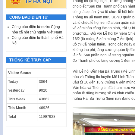
Thông tin tại Hội nghị, Trưởng phòn
cho biết: “Sau khi Thành phố ban h
công tác quản lý và tổ chức lễ hội t
Thông tin đã tham mưu UBND quận ban
CÔNG BÁO ĐIỆN TỬ
và tổ chức lễ hội trên địa bàn quận n
Công báo điện tử nước Cộng
về đảm bảo công tác an ninh, trật tự tr
hòa xã hội chủ nghĩa Việt Nam
phường… Đối với Lễ hội kỷ niệm Chiế
Công báo điện tử thành phố Hà
16/2 (từ mùng 5 đến mùng 7 Âm lịch). 
Nội
đô thị đã hoàn thiện. Trong các ngày d
không thu phí; tăng cường quản lý đả
lễ hội. Sau phần nghi lễ trang nghiêm
THỐNG KÊ TRUY CẬP
đó Thành phố có tăng cường 1 đêm ng
Với Lễ hội Đền Hai Bà Trưng (Mê Lin
Visitor Status
hóa và Thông tin huyện Mê Linh Trần Th
Today
3064
đầu từ 16 đến 18/2 (mùng 6 đến mùng
Văn hóa và Thông tin đã tham mưu với
Yesterday
9020
phần lễ dâng hương sẽ có trình chiế
nghĩa Hai Bà Trưng (hiện nay đang dự
This Week
43862
This Month
46926
Total
11997928