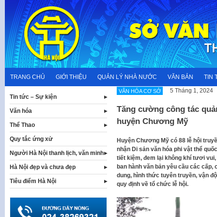
Skip
to
content
TRANG CHỦ
GIỚI THIỆU
QUẢN LÝ NHÀ NƯỚC
VĂN BẢN
TIN 
5 Tháng 1, 2024
VĂN HÓA CƠ SỞ
Tin tức – Sự kiện
Tăng cường công tác quản 
Văn hóa
huyện Chương Mỹ
Thể Thao
Quy tắc ứng xử
Huyện Chương Mỹ có 88 lễ hội truyền
nhận Di sản văn hóa phi vật thể quốc
Người Hà Nội thanh lịch, văn minh
tiết kiệm, đem lại không khí tươi 
ban hành văn bản yêu cầu các cấp, c
Hà Nội đẹp và chưa đẹp
dung, hình thức tuyên truyền, vận 
Tiêu điểm Hà Nội
quy định về tổ chức lễ hội.