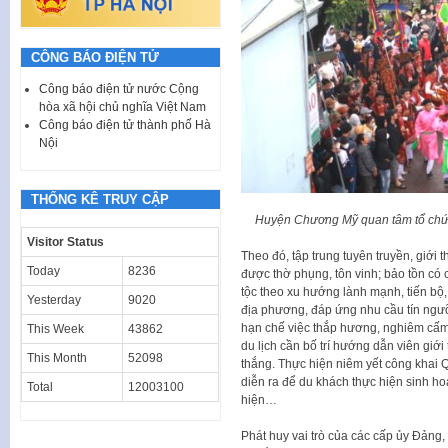
CÔNG BÁO ĐIỆN TỬ
Công báo điện tử nước Cộng
hòa xã hội chủ nghĩa Việt Nam
Công báo điện tử thành phố Hà
Nội
THỐNG KÊ TRUY CẬP
Huyện Chương Mỹ quan tâm tổ chức
Visitor Status
Theo đó, tập trung tuyên truyền, giới t
Today
8236
được thờ phụng, tôn vinh; bảo tồn có
tộc theo xu hướng lành mạnh, tiến bộ, 
Yesterday
9020
địa phương, đáp ứng nhu cầu tín ngư
hạn chế việc thắp hương, nghiêm cấm đ
This Week
43862
du lịch cần bố trí hướng dẫn viên giới 
This Month
52098
thắng. Thực hiện niêm yết công khai Q
diễn ra để du khách thực hiện sinh hoạ
Total
12003100
hiện…
Phát huy vai trò của các cấp ủy Đảng,