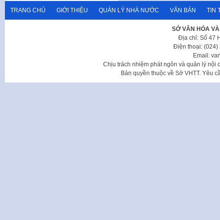
TRANG CHỦ
GIỚI THIỆU
QUẢN LÝ NHÀ NƯỚC
VĂN BẢN
TIN 
SỞ VĂN HÓA VÀ
Địa chỉ: Số 47
Điện thoại: (024
Email: va
Chịu trách nhiệm phát ngôn và quản lý nộ
Bản quyền thuộc về Sở VHTT. Yêu cầu 