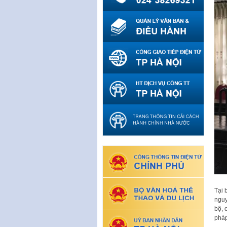
Tại 
nguy
bộ, 
phá