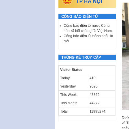
CÔNG BÁO ĐIỆN TỬ
Công báo điện tử nước Cộng
hòa xã hội chủ nghĩa Việt Nam
Công báo điện tử thành phố Hà
Nội
THỐNG KÊ TRUY CẬP
Visitor Status
Today
410
Yesterday
9020
This Week
43862
This Month
44272
Total
11995274
Dưới
và T
cháy