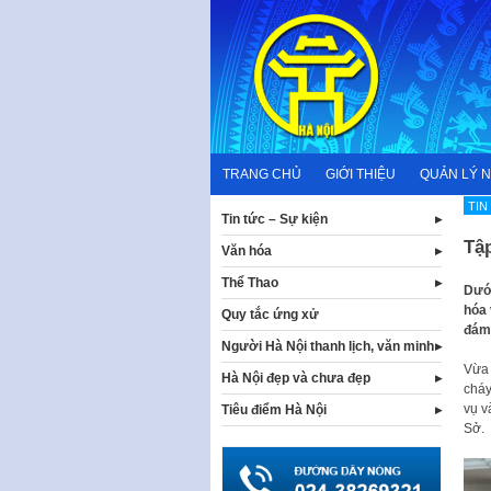
Skip
to
content
TRANG CHỦ
GIỚI THIỆU
QUẢN LÝ 
TIN
Tin tức – Sự kiện
Tậ
Văn hóa
Thể Thao
Dưới
hóa 
Quy tắc ứng xử
đám 
Người Hà Nội thanh lịch, văn minh
Vừa 
Hà Nội đẹp và chưa đẹp
cháy
vụ v
Tiêu điểm Hà Nội
Sở.