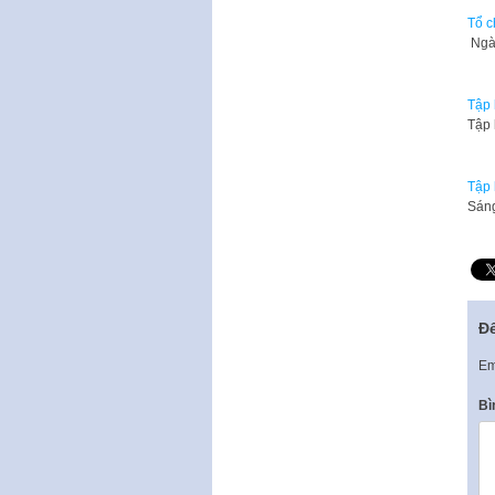
Tổ c
Ngày
Tập 
Tập 
Tập 
​Sán
Để
Em
Bì