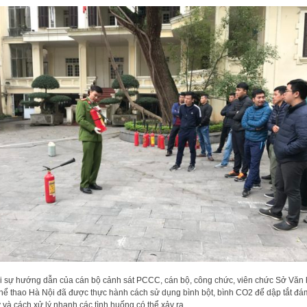
 sự hướng dẫn của cán bộ cảnh sát PCCC, cán bộ, công chức, viên chức Sở Văn
hể thao Hà Nội đã được thực hành cách sử dụng bình bột, bình CO2 để dập tắt đá
 và cách xử lý nhanh các tình huống có thể xảy ra.