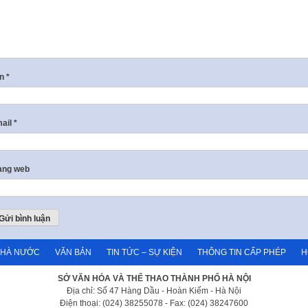
ên
*
ail
*
ang web
NHÀ NƯỚC
VĂN BẢN
TIN TỨC – SỰ KIỆN
THÔNG TIN CẤP PHÉP
H
SỞ VĂN HÓA VÀ THỂ THAO THÀNH PHỐ HÀ NỘI
Địa chỉ: Số 47 Hàng Dầu - Hoàn Kiếm - Hà Nội
Điện thoại: (024) 38255078 - Fax: (024) 38247600