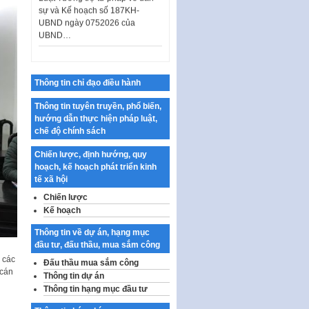
UBND ngày 0752026 của
UBND…
Ban hành Danh mục vị trí khai
thác quảng cáo trên địa bàn
thành phố Hà Nội
Kế hoạch Tổ chức Cuộc thi
Thông tin chỉ đạo điều hành
chính luận về bảo vệ nền tảng tư
Thông tin tuyên truyền, phổ biến,
tưởng của Đảng…
hướng dẫn thực hiện pháp luật,
Công bố công khai dự toán kinh
chế độ chính sách
phí xây dựng pháp luật, hoàn
thiện thể chế, chính…
Chiến lược, định hướng, quy
hoạch, kế hoạch phát triển kinh
Quy định về nghiên cứu, ứng
tế xã hội
dụng khoa học, công nghệ, đổi
Chiến lược
mới sáng tạo và chuyển…
Kế hoạch
Quy định chi tiết và hướng dẫn
thi hành một số điều của Luật Lý
Thông tin về dự án, hạng mục
lịch tư…
đầu tư, đấu thầu, mua sắm công
 các
Đấu thầu mua sắm công
Sửa đổi, bổ sung một số nội
 cán
Thông tin dự án
dung tại Nghị quyết số 30/NQ-
CP ngày 24 tháng 02…
Thông tin hạng mục đầu tư