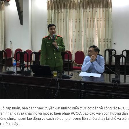
buổi tập huấn, bên cạnh việc truyền đạt những kiến thức cơ bản về công tác PCCC,
ên nhân gây ra cháy nổ và một số biện pháp PCCC, báo cáo viên còn hướng dẫn
công chức, người lao động về cách sử dụng phương tiện chữa cháy tại chỗ và biện
p chữa cháy…