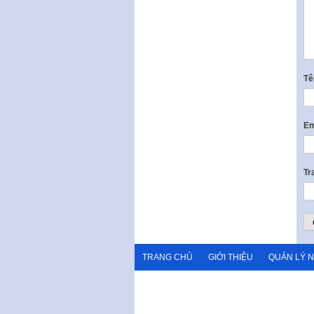
T
Em
Tr
TRANG CHỦ
GIỚI THIỆU
QUẢN LÝ 