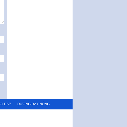
quy phạm pháp luật của HĐND
Thành phố triển khai thi…
Nghị quyết ban hành quy chế
tiếp công dân của Thường trực
HĐND, đại biểu HĐND thành…
Nghị quyết về một số chính sách
ưu đãi, hỗ trợ phát triển hạ tầng,
tổ chức…
Nghị quyết quy định một số nội
dung và định mức chi quản lý
hoạt động khoa…
Quy định mức tiền phạt đối với
một số hành vi vi phạm hành
chính trong lĩnh…
Phê duyệt Chương trình phát
triển kinh tế số và xã hội số giai
đoạn 2026 -…
ỎI ĐÁP
ĐƯỜNG DÂY NÓNG