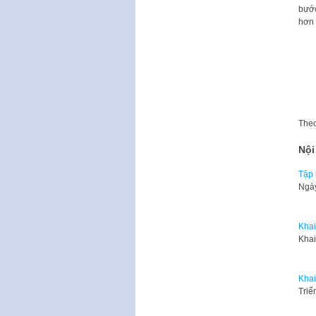
bước
hơn 
The
Nội
Tập 
​Ngà
Khai
Khai
Khai
Triể