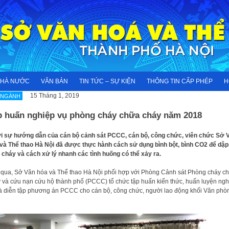
NHÀ NƯỚC
VĂN BẢN
TIN TỨC – SỰ KIỆN
THÔNG TIN CẤP PHÉP
H
15 Tháng 1, 2019
 NGÀNH
p huấn nghiệp vụ phòng cháy chữa cháy năm 2018
 sự hướng dẫn của cán bộ cảnh sát PCCC, cán bộ, công chức, viên chức Sở 
và Thể thao Hà Nội đã được thực hành cách sử dụng bình bột, bình CO2 để dập 
cháy và cách xử lý nhanh các tình huống có thể xảy ra.
qua, Sở Văn hóa và Thể thao Hà Nội phối hợp với Phòng Cảnh sát Phòng cháy c
 và cứu nạn cứu hộ thành phố (PCCC) tổ chức tập huấn kiến thức, huấn luyện ngh
à diễn tập phương án PCCC cho cán bộ, công chức, người lao động khối Văn phò