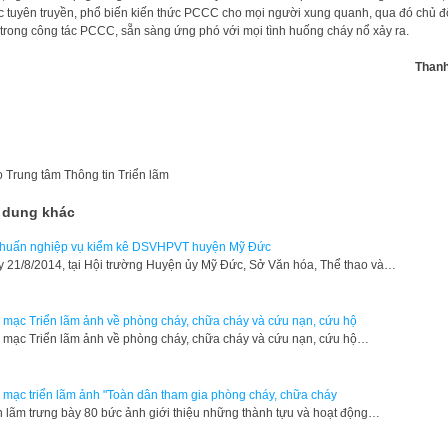
 tuyên truyền, phổ biến kiến thức PCCC cho mọi người xung quanh, qua đó chủ 
trong công tác PCCC, sẵn sàng ứng phó với mọi tình huống cháy nổ xảy ra.
Thanh
o
Trung tâm Thông tin Triển lãm
 dung khác
huấn nghiệp vụ kiểm kê DSVHPVT huyện Mỹ Đức
y 21/8/2014, tại Hội trường Huyện ủy Mỹ Đức, Sở Văn hóa, Thể thao và…
 mạc Triển lãm ảnh về phòng cháy, chữa cháy và cứu nạn, cứu hộ
 mạc Triển lãm ảnh về phòng cháy, chữa cháy và cứu nạn, cứu hộ…
 mạc triển lãm ảnh "Toàn dân tham gia phòng cháy, chữa cháy
n lãm trưng bày 80 bức ảnh giới thiệu những thành tựu và hoạt động…