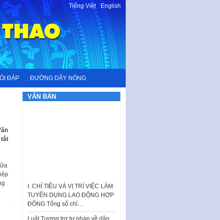
Tiếng Việt
-
English
ỎI ĐÁP
ĐƯỜNG DÂY NÓNG
VĂN BẢN
Văn
tắt
hữa
I. CHỈ TIÊU VÀ VỊ TRÍ VIỆC LÀM
iệp
TUYỂN DỤNG LAO ĐỘNG HỢP
ng
ĐỒNG Tổng số chỉ…
Luật Tương trợ tư pháp về dân
sự và Kế hoạch số 187KH-