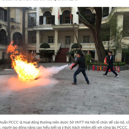
huấn PCCC là hoạt động thường niên được Sở VHTT Hà Nội tổ chức để cán bộ, c
, người lao động nâng cao hiểu biết và ý thức trách nhiệm đối với công tác PCCC,