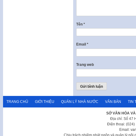
Tên
*
Email
*
Trang web
TRANG CHỦ
GIỚI THIỆU
QUẢN LÝ NHÀ NƯỚC
VĂN BẢN
TIN 
SỞ VĂN HÓA VÀ
Địa chỉ: Số 47
Điện thoại: (024
Email: va
Chịu trách nhiệm phát ngôn và quản lý nộ