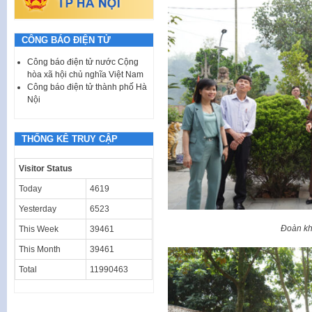
CÔNG BÁO ĐIỆN TỬ
Công báo điện tử nước Cộng
hòa xã hội chủ nghĩa Việt Nam
Công báo điện tử thành phố Hà
Nội
THỐNG KÊ TRUY CẬP
Visitor Status
Today
4619
Yesterday
6523
Đoàn kh
This Week
39461
This Month
39461
Total
11990463