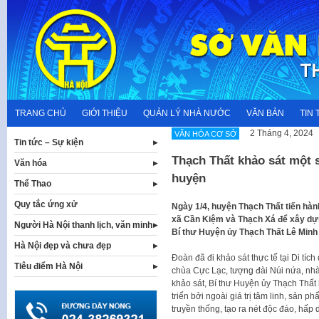
Skip
to
content
TRANG CHỦ
GIỚI THIỆU
QUẢN LÝ NHÀ NƯỚC
VĂN BẢN
TIN 
2 Tháng 4, 2024
VĂN HÓA CƠ SỞ
Tin tức – Sự kiện
Thạch Thất khảo sát một s
Văn hóa
huyện
Thể Thao
Quy tắc ứng xử
Ngày 1/4, huyện Thạch Thất tiến hành
xã Cần Kiệm và Thạch Xá để xây dựng
Người Hà Nội thanh lịch, văn minh
Bí thư Huyện ủy Thạch Thất Lê Min
Hà Nội đẹp và chưa đẹp
Đoàn đã đi khảo sát thực tế tại Di tí
Tiêu điểm Hà Nội
chùa Cực Lạc, tượng đài Núi nứa, nhà
khảo sát, Bí thư Huyện ủy Thạch Thất 
triển bởi ngoài giá trị tâm linh, sản p
truyền thống, tạo ra nét độc đáo, hấp