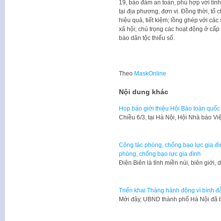
19, bảo đảm an toàn, phù hợp với tình 
tại địa phương, đơn vị. Đồng thời, tổ
hiệu quả, tiết kiệm; lồng ghép với các
xã hội; chú trọng các hoạt động ở cấ
bào dân tộc thiểu số.
Theo
MaskOnline
Nội dung khác
Họp báo giới thiệu Hội Báo toàn quố
Chiều 6/3, tại Hà Nội, Hội Nhà báo 
Công tác phòng, chống bạo lực gia đìn
phòng, chống bạo lực gia đình
​Điện Biên là tỉnh miền núi, biên giới
Triển khai Tháng hành động vì bình đẳ
Mới đây, UBND thành phố Hà Nội đã