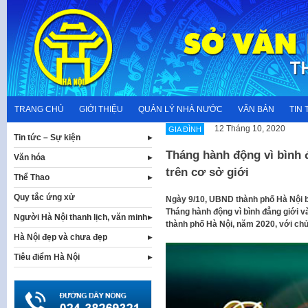
Skip
to
content
TRANG CHỦ
GIỚI THIỆU
QUẢN LÝ NHÀ NƯỚC
VĂN BẢN
TIN 
12 Tháng 10, 2020
GIA ĐÌNH
Tin tức – Sự kiện
Tháng hành động vì bình 
Văn hóa
trên cơ sở giới
Thể Thao
Quy tắc ứng xử
Ngày 9/10, UBND thành phố Hà Nội 
Tháng hành động vì bình đẳng giới và
Người Hà Nội thanh lịch, văn minh
thành phố Hà Nội, năm 2020, với chủ
Hà Nội đẹp và chưa đẹp
Tiêu điểm Hà Nội