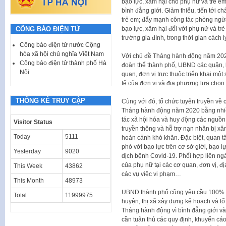
bạo lực, xâm hại cho phụ nữ và trẻ em
bình đẳng giới. Giảm thiểu, tiến tới c
trẻ em; đẩy mạnh công tác phòng ngừa,
bạo lực, xâm hại đối với phụ nữ và trẻ
CÔNG BÁO ĐIỆN TỬ
trường gia đình, trong thời gian cách 
Công báo điện tử nước Cộng
hòa xã hội chủ nghĩa Việt Nam
Với chủ đề Tháng hành động năm 202
Công báo điện tử thành phố Hà
đoàn thể thành phố, UBND các quận, h
Nội
quan, đơn vị trực thuộc triển khai một
tế của đơn vị và địa phương lựa chọ
THỐNG KÊ TRUY CẬP
Cùng với đó, tổ chức tuyên truyền về
Tháng hành động năm 2020 bằng nhiề
tác xã hội hóa và huy động các nguồn
Visitor Status
truyền thông và hỗ trợ nạn nhân bị xâm
Today
5111
hoàn cảnh khó khăn. Đặc biệt, quan t
phó với bạo lực trên cơ sở giới, bạo 
Yesterday
9020
dịch bệnh Covid-19. Phối hợp liên ngàn
của phụ nữ tại các cơ quan, đơn vị, 
This Week
43862
các vụ việc vi phạm…
This Month
48973
UBND thành phố cũng yêu cầu 100% c
Total
11999975
huyện, thị xã xây dựng kế hoạch và t
Tháng hành động vì bình đẳng giới và 
cần tuân thủ các quy định, khuyến cá