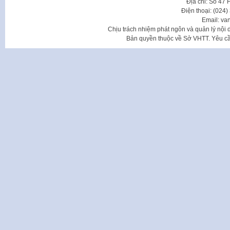
Địa chỉ: Số 47
Điện thoại: (024
Email: va
Chịu trách nhiệm phát ngôn và quản lý nộ
Bản quyền thuộc về Sở VHTT. Yêu cầu 