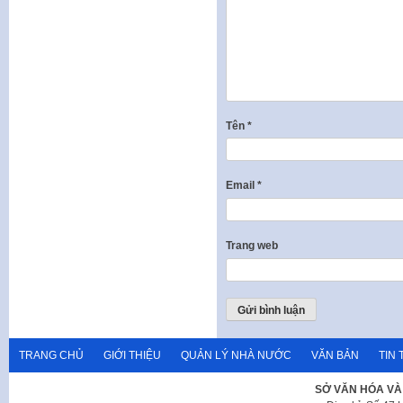
Tên
*
Email
*
Trang web
TRANG CHỦ
GIỚI THIỆU
QUẢN LÝ NHÀ NƯỚC
VĂN BẢN
TIN 
SỞ VĂN HÓA VÀ