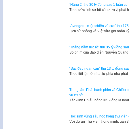
‘Nắng 2’ thu 30 tỷ đồng sau 1 tuần cô
Theo ước tính sơ bộ của đơn vị phát
‘Avengers: cuộc chiến vô cực’ thu 1
Lịch sử phòng vé Việt vừa ghi nhận k
‘Tháng năm rực rỡ’ thu 35 tỷ đồng sa
Bộ phim của đạo diễn Nguyễn Quang 
“Sắc đẹp ngàn cân” thu 13 tỷ đồng sa
Theo tiết lộ mới nhất từ phía nhà ph
Trung tâm Phát hành phim và Chiếu 
vụ cơ sở
Xác định Chiếu bóng lưu động là hoạ
Học sinh vùng sâu học trong thư viện
​Với dự án Thư viện thông minh, gần