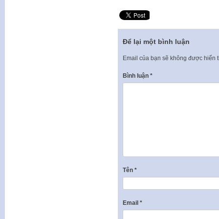
Để lại một bình luận
Email của bạn sẽ không được hiển t
Bình luận
*
Tên
*
Email
*