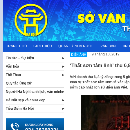
Skip
to
content
TRANG CHỦ
GIỚI THIỆU
QUẢN LÝ NHÀ NƯỚC
VĂN BẢN
TIN 
9 Tháng 10, 2019
ĐIỆN ẢNH
Tin tức – Sự kiện
‘Thất sơn tâm linh’ thu 6,
Văn hóa
Thể Thao
Với doanh thu 6, 8 tỷ đồng trong 5 g
kinh dị ‘Thất sơn tâm linh’ đã xác lậ
Quy tắc ứng xử
sớm cao nhất lịch sử điện ảnh Việt.
Người Hà Nội thanh lịch, văn minh
Hà Nội đẹp và chưa đẹp
Tiêu điểm Hà Nội