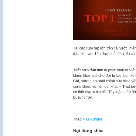
Tại các cụm rạp lớn trên cả nước, hiệ
đầu tiên vào 19h được bắt đầu, đã có 
Thất sơn tâm linh
là phim kinh dị Việ
khiến khán giả chờ đợi từ lâu. Lên kế
Cái
, nhưng do phải chỉnh sửa theo yê
công chiếu với tên gọi khác –
Thất sơ
có thật xảy ra ở miền Tây thập niên 8
bí, rùng rợn.
Theo
MaskOnline
Nội dung khác