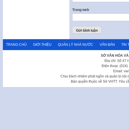
Trang web
TRANG CHỦ
GIỚI THIỆU
QUẢN LÝ NHÀ NƯỚC
VĂN BẢN
TIN 
SỞ VĂN HÓA VÀ
Địa chỉ: Số 47
Điện thoại: (024
Email: va
Chịu trách nhiệm phát ngôn và quản lý nộ
Bản quyền thuộc về Sở VHTT. Yêu cầu 