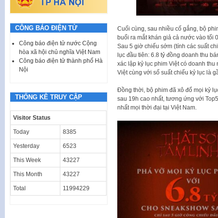
CÔNG BÁO ĐIỆN TỬ
Cuối cùng, sau nhiều cố gắng, bộ phi
buổi ra mắt khán giả cả nước vào tối 
Công báo điện tử nước Cộng
Sau 5 giờ chiếu sớm (tính các suất ch
hòa xã hội chủ nghĩa Việt Nam
lục đầu tiên: 6.8 tỷ đồng doanh thu bá
Công báo điện tử thành phố Hà
xác lập kỷ lục phim Việt có doanh thu
Nội
Việt cùng với số suất chiếu kỷ lục là 
Đồng thời, bộ phim đã xô đổ mọi kỷ lụ
THỐNG KÊ TRUY CẬP
sau 19h cao nhất, tương ứng với Top
nhất mọi thời đại tại Việt Nam.
Visitor Status
Today
8385
Yesterday
6523
This Week
43227
This Month
43227
Total
11994229