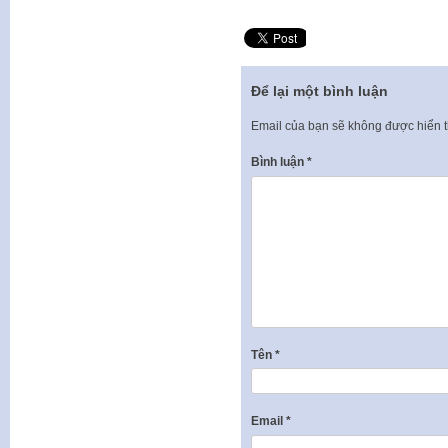
Để lại một bình luận
Email của bạn sẽ không được hiển t
Bình luận
*
Tên
*
Email
*