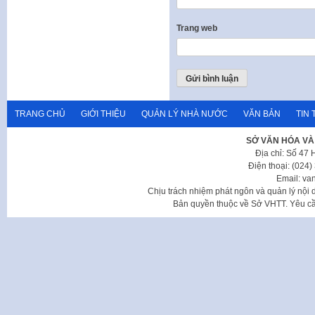
Trang web
TRANG CHỦ
GIỚI THIỆU
QUẢN LÝ NHÀ NƯỚC
VĂN BẢN
TIN 
SỞ VĂN HÓA VÀ
Địa chỉ: Số 47
Điện thoại: (024
Email: va
Chịu trách nhiệm phát ngôn và quản lý nộ
Bản quyền thuộc về Sở VHTT. Yêu cầu 