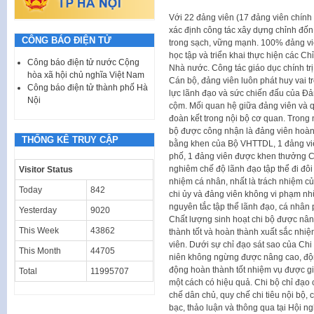
Với 22 đảng viên (17 đảng viên chính 
xác định công tác xây dựng chỉnh đốn
CÔNG BÁO ĐIỆN TỬ
trong sạch, vững mạnh. 100% đảng viê
học tập và triển khai thực hiện các Ch
Công báo điện tử nước Cộng
Nhà nước. Công tác giáo dục chính t
hòa xã hội chủ nghĩa Việt Nam
Cán bộ, đảng viên luôn phát huy vai
Công báo điện tử thành phố Hà
lực lãnh đạo và sức chiến đấu của Đả
Nội
cộm. Mối quan hệ giữa đảng viên và 
đoàn kết trong nội bộ cơ quan. Trong
bộ được công nhận là đảng viên hoàn
THỐNG KÊ TRUY CẬP
bằng khen của Bộ VHTTDL, 1 đảng viê
phố, 1 đảng viên được khen thưởng C
nghiêm chế độ lãnh đạo tập thể đi đôi 
Visitor Status
nhiệm cá nhân, nhất là trách nhiệm c
Today
842
chi ủy và đảng viên không vi phạm nh
nguyên tắc tập thể lãnh đạo, cá nhân 
Yesterday
9020
Chất lượng sinh hoạt chi bộ được nân
This Week
43862
thành tốt và hoàn thành xuất sắc nhi
viên. Dưới sự chỉ đạo sát sao của Ch
This Month
44705
niên không ngừng được nâng cao, độn
động hoàn thành tốt nhiệm vụ được gi
Total
11995707
một cách có hiệu quả. Chi bộ chỉ đạo
chế dân chủ, quy chế chi tiêu nội bộ,
bạc, thảo luận và thông qua tại Hội 