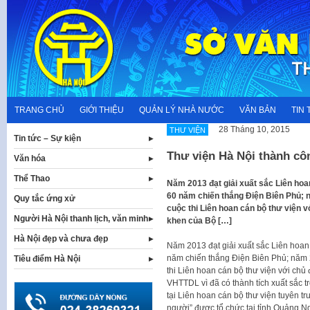
Skip
to
content
TRANG CHỦ
GIỚI THIỆU
QUẢN LÝ NHÀ NƯỚC
VĂN BẢN
TIN 
28 Tháng 10, 2015
THƯ VIỆN
Tin tức – Sự kiện
Thư viện Hà Nội thành cô
Văn hóa
Thể Thao
Năm 2013 đạt giải xuất sắc Liên hoa
60 năm chiến thắng Điện Biên Phủ; 
Quy tắc ứng xử
cuộc thi Liên hoan cán bộ thư viện
Người Hà Nội thanh lịch, văn minh
khen của Bộ […]
Hà Nội đẹp và chưa đẹp
Năm 2013 đạt giải xuất sắc Liên hoan 
năm chiến thắng Điện Biên Phủ; năm 
Tiêu điểm Hà Nội
thi Liên hoan cán bộ thư viện với ch
VHTTDL vì đã có thành tích xuất sắc 
tại Liên hoan cán bộ thư viện tuyên tr
người” được tổ chức tại tỉnh Quảng N