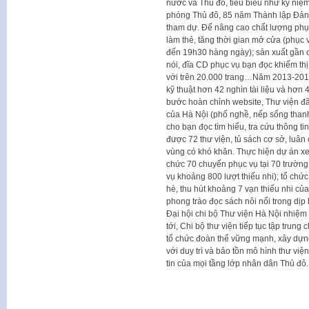
nước và Thủ đô, tiêu biểu như kỷ niệ
phóng Thủ đô, 85 năm Thành lập Đản
tham dự. Để nâng cao chất lượng phục
làm thẻ, tăng thời gian mở cửa (phục 
đến 19h30 hàng ngày); sản xuất gần c
nói, đĩa CD phục vụ bạn đọc khiếm thị; 
với trên 20.000 trang…Năm 2013-2014
kỹ thuật hơn 42 nghìn tài liệu và hơn 
bước hoàn chỉnh website, Thư viện đã
của Hà Nội (phố nghề, nếp sống thanh 
cho bạn đọc tìm hiểu, tra cứu thông t
được 72 thư viện, tủ sách cơ sở, luân
vùng có khó khăn. Thực hiện dự án xe 
chức 70 chuyến phục vụ tại 70 trường
vụ khoảng 800 lượt thiếu nhi); tổ chức 
hè, thu hút khoảng 7 vạn thiếu nhi của
phong trào đọc sách nôi nổi trong dị
Đại hội chi bộ Thư viện Hà Nội nhiệm
tới, Chi bộ thư viện tiếp tục tập trun
tổ chức đoàn thể vững mạnh, xây dựng
với duy trì và bảo tồn mô hình thư vi
tin của mọi tầng lớp nhân dân Thủ đô.