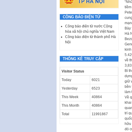
“Nhữ
tiềm
Pete
CÔNG BÁO ĐIỆN TỬ
cung
mạ
Công báo điện tử nước Cộng
Bày 
hòa xã hội chủ nghĩa Việt Nam
Hà N
Công báo điện tử thành phố Hà
Bezd
Nội
Genn
kinh
5.42
THỐNG KÊ TRUY CẬP
về t
3,83
Bí t
Visitor Status
dựng
Today
6021
giữ 
bền 
Yesterday
6523
làm 
This Week
40864
Về q
khai
This Month
40864
quan
trì 
Total
11991867
quốc
hữu 
đó c