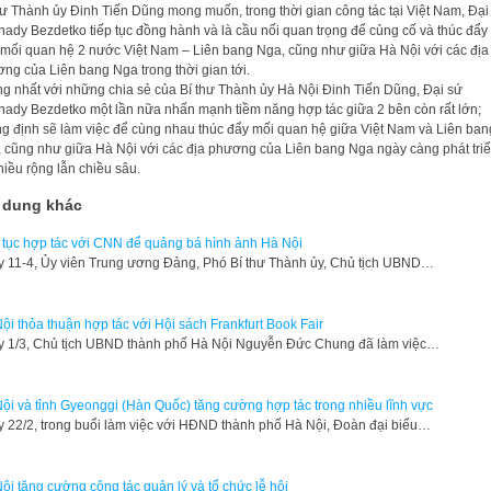
hư Thành ủy Đinh Tiến Dũng mong muốn, trong thời gian công tác tại Việt Nam, Đại
ady Bezdetko tiếp tục đồng hành và là cầu nối quan trọng để củng cố và thúc đẩy
mối quan hệ 2 nước Việt Nam – Liên bang Nga, cũng như giữa Hà Nội với các địa
ng của Liên bang Nga trong thời gian tới.
g nhất với những chia sẻ của Bí thư Thành ủy Hà Nội Đinh Tiến Dũng, Đại sứ
ady Bezdetko một lần nữa nhấn mạnh tiềm năng hợp tác giữa 2 bên còn rất lớn;
g định sẽ làm việc để cùng nhau thúc đẩy mối quan hệ giữa Việt Nam và Liên ban
 cũng như giữa Hà Nội với các địa phương của Liên bang Nga ngày càng phát triể
hiều rộng lẫn chiều sâu.
 dung khác
 tục hợp tác với CNN để quảng bá hình ảnh Hà Nội
 11-4, Ủy viên Trung ương Đảng, Phó Bí thư Thành ủy, Chủ tịch UBND…
ội thỏa thuận hợp tác với Hội sách Frankfurt Book Fair
 1/3, Chủ tịch UBND thành phố Hà Nội Nguyễn Đức Chung đã làm việc…
ội và tỉnh Gyeonggi (Hàn Quốc) tăng cường hợp tác trong nhiều lĩnh vực
 22/2, trong buổi làm việc với HĐND thành phố Hà Nội, Đoàn đại biểu…
ội tăng cường công tác quản lý và tổ chức lễ hội