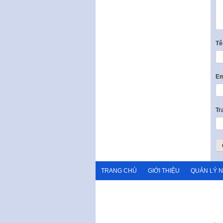
T
Em
Tr
TRANG CHỦ
GIỚI THIỆU
QUẢN LÝ 