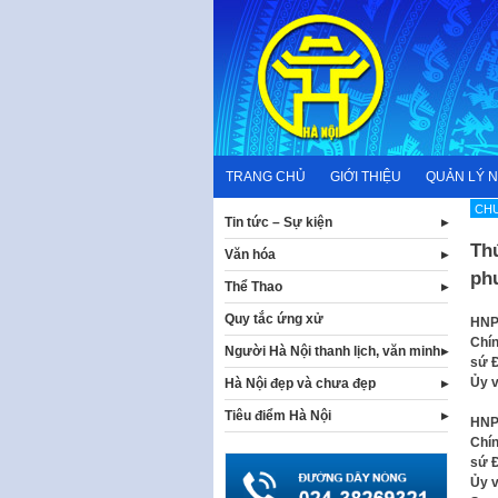
Skip
to
content
TRANG CHỦ
GIỚI THIỆU
QUẢN LÝ 
CHƯ
Tin tức – Sự kiện
Thú
Văn hóa
ph
Thể Thao
Quy tắc ứng xử
HNP 
Chín
Người Hà Nội thanh lịch, văn minh
sứ Đ
Ủy v
Hà Nội đẹp và chưa đẹp
Tiêu điểm Hà Nội
HNP 
Chín
sứ Đ
Ủy v