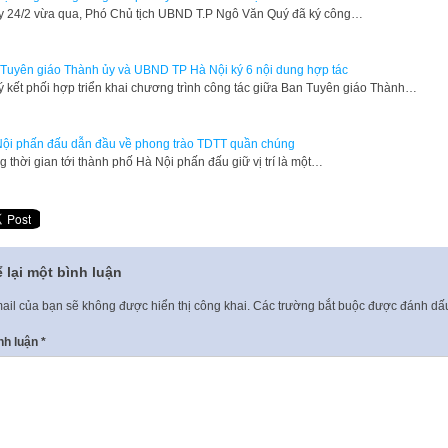
 24/2 vừa qua, Phó Chủ tịch UBND T.P Ngô Văn Quý đã ký công…
Tuyên giáo Thành ủy và UBND TP Hà Nội ký 6 nội dung hợp tác
ý kết phối hợp triển khai chương trình công tác giữa Ban Tuyên giáo Thành…
ội phấn đấu dẫn đầu về phong trào TDTT quần chúng
g thời gian tới thành phố Hà Nội phấn đấu giữ vị trí là một…
 lại một bình luận
ail của bạn sẽ không được hiển thị công khai.
Các trường bắt buộc được đánh d
nh luận
*