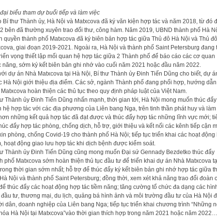
đại biểu tham dự buổi tiếp và làm việc
 Bí thư Thành ủy, Hà Nội và Matxcova đã ký văn kiện hợp tác và năm 2018, từ đó 
 2 bên đã thường xuyên trao đổi thư, công hàm. Năm 2019, UBND thành phố Hà Nộ
h quyền thành phố Matxcova đã ký biên bản hợp tác giữa Thủ đô Hà Nội và Thủ đ
cova, giai đoạn 2019-2021. Ngoài ra, Hà Nội và thành phố Saint Petersburg đang 
triển vọng thiết lập mối quan hệ hợp tác giữa 2 Thành phố để báo cáo các cơ quan
 năng, sớm ký kết biên bản ghi nhớ vào cuối năm 2021 hoặc đầu năm 2022.
với dự án Nhà Matxcova tại Hà Nội, Bí thư Thành ủy Đinh Tiến Dũng cho biết, dự á
 Hà Nội giới thiệu địa điểm. Các sở, ngành Thành phố đang phối hợp, hướng dẫn
 Matxcova hoàn thiện các thủ tục theo quy định pháp luật của Việt Nam.
hư Thành ủy Đinh Tiến Dũng nhấn mạnh, thời gian tới, Hà Nội mong muốn thúc đẩy
 hệ hợp tác với các địa phương của Liên bang Nga, trên tinh thần phát huy và làm
hơn những kết quả hợp tác đã đạt được và thúc đẩy hợp tác những lĩnh vực mới; ti
thúc đẩy hợp tác phòng, chống dịch, hỗ trợ, giới thiệu và kết nối các kênh tiếp cận 
xin phòng, chống Covid-19 cho thành phố Hà Nội; tiếp tục triển khai các hoạt động 
, hoạt động giao lưu hợp tác khi dịch bệnh được kiểm soát.
hư Thành ủy Đinh Tiến Dũng cũng mong muốn Đại sứ Gennady Bezdetko thúc đẩy
h phố Matxcova sớm hoàn thiện thủ tục đầu tư để triển khai dự án Nhà Matxcova t
trong thời gian sớm nhất; hỗ trợ để thúc đẩy ký kết biên bản ghi nhớ hợp tác giữa 
Hà Nội và thành phố Saint Petersburg; đồng thời, xem xét khả năng trao đổi đoàn 
để thúc đẩy các hoạt động hợp tác tiềm năng; tăng cường tổ chức đa dạng các hìn
 đầu tư, thương mại, du lịch, quảng bá hình ảnh và môi trường đầu tư của Hà Nội 
i dân, doanh nghiệp của Liên bang Nga; tiếp tục triển khai chương trình “Những 
hóa Hà Nội tại Matxcova”vào thời gian thích hợp trong năm 2021 hoặc năm 2022