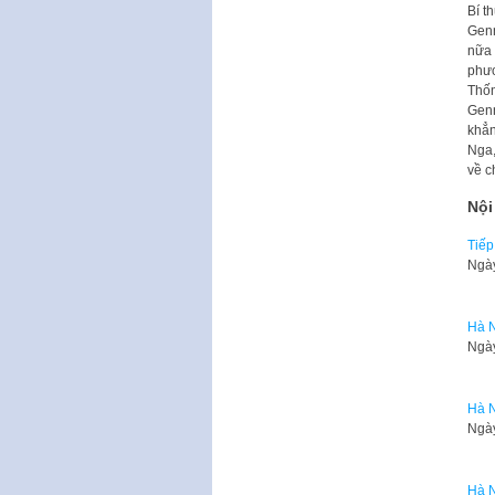
Bí t
Genn
nữa 
phươ
Thốn
Genn
khẳn
Nga,
về c
Nội
Tiếp
Ngày
Hà N
Ngày
Hà N
Ngày
Hà N