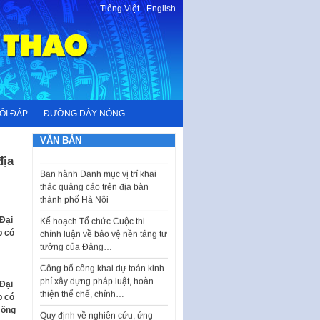
Tiếng Việt
-
English
I. CHỈ TIÊU VÀ VỊ TRÍ VIỆC LÀM
TUYỂN DỤNG LAO ĐỘNG HỢP
ĐỒNG Tổng số chỉ…
Luật Tương trợ tư pháp về dân
sự và Kế hoạch số 187KH-
ỎI ĐÁP
ĐƯỜNG DÂY NÓNG
UBND ngày 0752026 của
UBND…
VĂN BẢN
Ban hành Danh mục vị trí khai
địa
thác quảng cáo trên địa bàn
thành phố Hà Nội
Kế hoạch Tổ chức Cuộc thi
chính luận về bảo vệ nền tảng tư
 Đại
tưởng của Đảng…
p có
Công bố công khai dự toán kinh
phí xây dựng pháp luật, hoàn
thiện thể chế, chính…
 Đại
p có
Quy định về nghiên cứu, ứng
Hồng
dụng khoa học, công nghệ, đổi