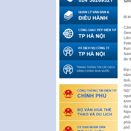
Sơn;
Bí t
Cảm 
Genn
Liên
Pete
thực
Nam 
tác 
Đại 
năm 
quả,
chức
Nội”
ngườ
tươn
dự á
Ngoà
phố 
phía
phố 