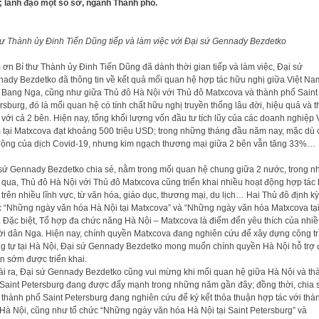
 lãnh đạo một số sở, ngành Thành phố.
hư Thành ủy Đinh Tiến Dũng tiếp và làm việc với Đại sứ Gennady Bezdetko
ơn Bí thư Thành ủy Đinh Tiến Dũng đã dành thời gian tiếp và làm việc, Đại sứ
ady Bezdetko đã thông tin về kết quả mối quan hệ hợp tác hữu nghị giữa Việt Na
 Bang Nga, cũng như giữa Thủ đô Hà Nội với Thủ đô Matxcova và thành phố Saint
rsburg, đó là mối quan hệ có tính chất hữu nghị truyền thống lâu đời, hiệu quả và th
 với cả 2 bên. Hiện nay, tổng khối lượng vốn đầu tư tích lũy của các doanh nghiệp 
tại Matxcova đạt khoảng 500 triệu USD; trong những tháng đầu năm nay, mặc dù 
động của dịch Covid-19, nhưng kim ngạch thương mại giữa 2 bên vẫn tăng 33%…
sứ Gennady Bezdetko chia sẻ, nằm trong mối quan hệ chung giữa 2 nước, trong 
qua, Thủ đô Hà Nội với Thủ đô Matxcova cũng triển khai nhiều hoạt động hợp tác 
 trên nhiều lĩnh vực, từ văn hóa, giáo dục, thương mại, du lịch… Hai Thủ đô định kỳ
 “Những ngày văn hóa Hà Nội tại Matxcova” và “Những ngày văn hóa Matxcova tạ
. Đặc biệt, Tổ hợp đa chức năng Hà Nội – Matxcova là điểm đến yêu thích của nhi
i dân Nga. Hiện nay, chính quyền Matxcova đang nghiên cứu để xây dựng công tr
g tự tại Hà Nội, Đại sứ Gennady Bezdetko mong muốn chính quyền Hà Nội hỗ trợ 
n sớm được triển khai.
i ra, Đại sứ Gennady Bezdetko cũng vui mừng khi mối quan hệ giữa Hà Nội và th
Saint Petersburg đang được đẩy mạnh trong những năm gần đây; đồng thời, chia 
 thành phố Saint Petersburg đang nghiên cứu để ký kết thỏa thuận hợp tác với thà
Hà Nội, cũng như tổ chức “Những ngày văn hóa Hà Nội tại Saint Petersburg” và