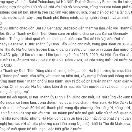
ng ngày văn hóa Saint Petersburg tại Hà Nội”. Đại sứ Gennady Bezdetko tin tưởng
 năng hợp tác giữa Thủ đô Hà Nội với Thủ đô Matxcova, cũng như với thành phố S
rsburg còn rất lớn, nhất là trên các lĩnh vực như du lịch, phát triển cơ sở hạ tầng, y t
 cấp nước sạch, xây dựng thành phố thông minh, công nghệ thông tin và an ninh
ng…
tỏ vui mừng chào đón Đại sứ Gennady Bezdetko đến thăm và làm việc với Thành 
ội, Bí thư Thành ủy Đinh Tiến Dũng cảm ơn những chia sẻ của Đại sứ Gennady
etko. Thông tin khái quát về tình hình phát triển của Thủ đô Hà Nội đến Đại sứ
ady Bezdetko, Bí thư Thành ủy Đinh Tiến Dũng cho biết, trong giai đoạn 2016-20
 tế Thủ đô Hà Nội tăng trưởng khá, khoảng 7,39%; thu nhập bình quân đầu người 
0 USD, gấp 1,8 lần cả nước. Liên tục trong 2 năm 2018, 2019, Hà Nội dẫn đầu cả
hu hút FDI, lần lượt đạt 7,8 và 8,6 tỷ USD. Năm 2020, Hà Nội đứng thứ 3 cả nước, v
 tỷ USD.
hư Thành ủy Đinh Tiến Dũng chia sẻ, trong thời gian tới, Hà Nội hướng tới mục tiêu
 Thành phố xanh, văn hiến, văn minh và hiện đại, xây dựng Thành phố thông min
vững danh hiệu “Thành phố vì hòa bình”, duy trì tốc độ phát triển nhanh, toàn diện 
vững. Chính quyền Hà Nội cũng kiên định mục tiêu “lấy người dân và doanh nghi
trung tâm phục vụ”.
uan hệ đối ngoại, Bí thư Thành ủy Đinh Tiến Dũng cho biết, Hà Nội cũng xác định t
 đối ngoại có trọng tâm, trọng điểm, hiệu quả, thực chất… Hiện nay, Hà Nội đã ký k
 hệ chính thức với 50 thủ đô, thành phố, vùng địa phương trên thế giới, đồng thời,
quan hệ giao lưu hợp tác với hơn 100 thành phố trên thế giới. Mặc dù có mối quan h
 tế khá rộng khắp, nhưng Hà Nội luôn dành ưu tiên cao nhất trong phát triển quan
nghị hợp tác với các địa phương của Liên bang Nga, đặc biệt là Thủ đô Matxcova,
ủng cố mối quan hệ hữu nghị, đặc biệt giữa 2 nước.