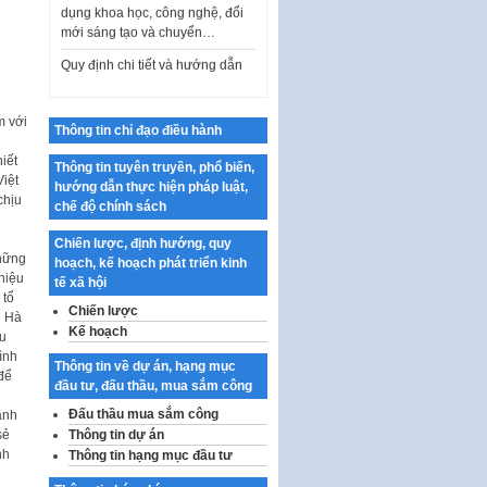
mới sáng tạo và chuyển…
Quy định chi tiết và hướng dẫn
thi hành một số điều của Luật Lý
lịch tư…
Sửa đổi, bổ sung một số nội
m với
Thông tin chỉ đạo điều hành
dung tại Nghị quyết số 30/NQ-
CP ngày 24 tháng 02…
iết
Thông tin tuyên truyền, phổ biến,
Việt
Ban hành Chương trình hành
hướng dẫn thực hiện pháp luật,
chịu
động của Chính phủ thực hiện
chế độ chính sách
Nghị quyết số 02-NQ/TW ngày
17…
Chiến lược, định hướng, quy
những
hoạch, kế hoạch phát triển kinh
THÔNG BÁO Tuyển dụng lao
hiệu
tế xã hội
động hợp đồng theo Nghị định
 tổ
Chiến lược
số 111/2022/NĐ-CP ngày
i Hà
Kế hoạch
30/12/2022 của Chính…
ều
ình
Thông tin về dự án, hạng mục
Sửa đổi, bổ sung một số điều
để
đầu tư, đấu thầu, mua sắm công
của Thông tư số 320/2016/TT-
BTC của Bộ trưởng Bộ Tài…
Đấu thầu mua sắm công
ành
sẻ
Thông tin dự án
Quy định về quản lý website
nh
Thông tin hạng mục đầu tư
thương mại điện tử