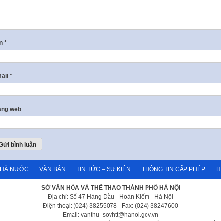
ên
*
ail
*
ang web
NHÀ NƯỚC
VĂN BẢN
TIN TỨC – SỰ KIỆN
THÔNG TIN CẤP PHÉP
H
SỞ VĂN HÓA VÀ THỂ THAO THÀNH PHỐ HÀ NỘI
Địa chỉ: Số 47 Hàng Dầu - Hoàn Kiếm - Hà Nội
Điện thoại: (024) 38255078 - Fax: (024) 38247600
Email: vanthu_sovhtt@hanoi.gov.vn