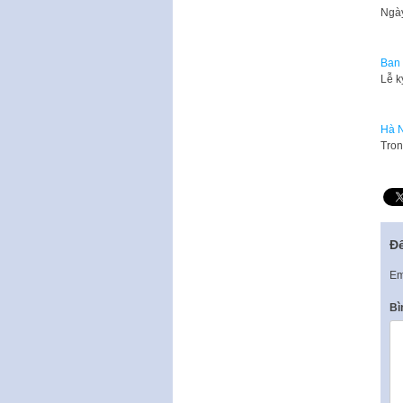
Ngày
Ban 
Lễ k
Hà N
Tron
Để
Em
Bì