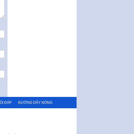
chính trong lĩnh…
Phê duyệt Chương trình phát
triển kinh tế số và xã hội số giai
đoạn 2026 -…
ỎI ĐÁP
ĐƯỜNG DÂY NÓNG