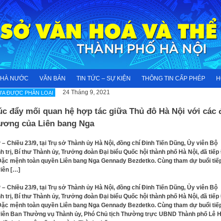
NHÀ NƯỚC
VĂN BẢN
TIN TỨC – SỰ KIỆN
THÔNG TIN CẤP PHÉP
H
24 Tháng 9, 2021
A ĐƯỢC PHÂN LOẠI
c đẩy mối quan hệ hợp tác giữa Thủ đô Hà Nội với các 
ương của Liên bang Nga
– Chiều 23/9, tại Trụ sở Thành ủy Hà Nội, đồng chí Đinh Tiến Dũng, Ủy viên Bộ
h trị, Bí thư Thành ủy, Trưởng đoàn Đại biểu Quốc hội thành phố Hà Nội, đã tiếp
ặc mệnh toàn quyền Liên bang Nga Gennady Bezdetko. Cùng tham dự buổi tiế
iên […]
– Chiều 23/9, tại Trụ sở Thành ủy Hà Nội, đồng chí Đinh Tiến Dũng, Ủy viên Bộ
h trị, Bí thư Thành ủy, Trưởng đoàn Đại biểu Quốc hội thành phố Hà Nội, đã tiếp
ặc mệnh toàn quyền Liên bang Nga Gennady Bezdetko. Cùng tham dự buổi tiế
iên Ban Thường vụ Thành ủy, Phó Chủ tịch Thường trực UBND Thành phố Lê 