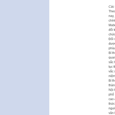
Các 
Theo
nay,
chín
Matx
đổi 
chức
Đối 
được
phía
Bí t
quan
sắc 
tục 
vắc 
niệm
Bí t
thàn
Nội 
phố 
cao 
thức
ngườ
văn 