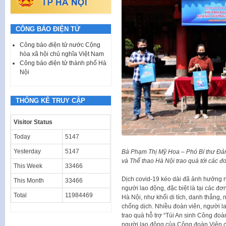
CÔNG BÁO ĐIỆN TỬ
Công báo điện tử nước Cộng
hòa xã hội chủ nghĩa Việt Nam
Công báo điện tử thành phố Hà
Nội
THỐNG KÊ TRUY CẬP
Visitor Status
Today
5147
Yesterday
5147
Bà Phạm Thị Mỹ Hoa – Phó Bí thư Đả
và Thể thao Hà Nội trao quà tới các đ
This Week
33466
Dịch covid-19 kéo dài đã ảnh hưởng n
This Month
33466
người lao động, đặc biệt là tại các đ
Total
11984469
Hà Nội, như khối di tích, danh thắng,
chống dịch. Nhiều đoàn viên, người la
trao quà hỗ trợ “Túi An sinh Công đoàn
người lao động của Công đoàn Viên c