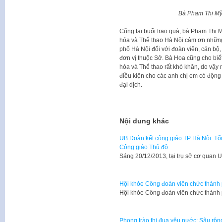
Bà Phạm Thị Mỹ 
Cũng tại buổi trao quà, bà Phạm Thị
hóa và Thể thao Hà Nội cảm ơn những
phố Hà Nội đối với đoàn viên, cán bộ,
đơn vị thuộc Sở. Bà Hoa cũng cho biế
hóa và Thể thao rất khó khăn, do vậy n
điều kiện cho các anh chị em có động
đại dịch.
Nội dung khác
UB Đoàn kết công giáo TP Hà Nội: Tổ
Công giáo Thủ đô
​Sáng 20/12/2013, tại trụ sở cơ qua
Hội khỏe Công đoàn viên chức thành
Hội khỏe Công đoàn viên chức thành
Phong trào thi đua yêu nước: Sâu rộn