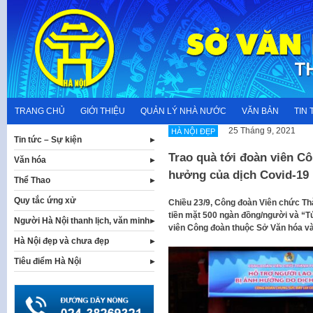
Skip
to
content
TRANG CHỦ
GIỚI THIỆU
QUẢN LÝ NHÀ NƯỚC
VĂN BẢN
TIN 
25 Tháng 9, 2021
HÀ NỘI ĐẸP
Tin tức – Sự kiện
Trao quà tới đoàn viên C
Văn hóa
hưởng của dịch Covid-19
Thể Thao
Quy tắc ứng xử
Chiều 23/9, Công đoàn Viên chức Th
tiền mặt 500 ngàn đồng/người và “Tú
Người Hà Nội thanh lịch, văn minh
viên Công đoàn thuộc Sở Văn hóa và
Hà Nội đẹp và chưa đẹp
Tiêu điểm Hà Nội