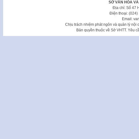
SỞ VĂN HÓA VÀ
Địa chỉ: Số 47
Điện thoại: (024
Email: va
Chịu trách nhiệm phát ngôn và quản lý nộ
Bản quyền thuộc về Sở VHTT. Yêu cầu 