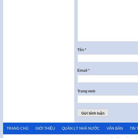
Tên
*
Email
*
Trang web
TRANG CHỦ
GIỚI THIỆU
QUẢN LÝ NHÀ NƯỚC
VĂN BẢN
TIN 