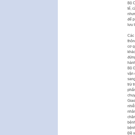
Bộ C
tế, 
nhưn
để p
lưu t
Các 
thôn
cơ q
khác
đứng
hành
Bộ G
vận 
sang
trừ 
phẩm
chuy
Giao
nhiễ
nhân
chăm
bệnh
bệnh
Đề x