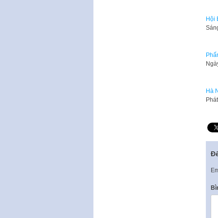
Hội 
Sáng
Phấn
Ngày
Hà N
Phát
Để
Em
Bì