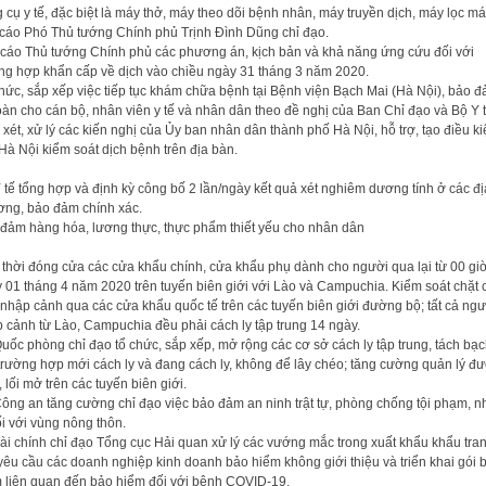
 cụ y tế, đặc biệt là máy thở, máy theo dõi bệnh nhân, máy truyền dịch, máy lọc má
cáo Phó Thủ tướng Chính phủ Trịnh Đình Dũng chỉ đạo.
cáo Thủ tướng Chính phủ các phương án, kịch bản và khả năng ứng cứu đối với
ng hợp khẩn cấp về dịch vào chiều ngày 31 tháng 3 năm 2020.
hức, sắp xếp việc tiếp tục khám chữa bệnh tại Bệnh viện Bạch Mai (Hà Nội), bảo 
oàn cho cán bộ, nhân viên y tế và nhân dân theo đề nghị của Ban Chỉ đạo và Bộ Y t
xét, xử lý các kiến nghị của Ủy ban nhân dân thành phố Hà Nội, hỗ trợ, tạo điều ki
Hà Nội kiểm soát dịch bệnh trên địa bàn.
 tế tổng hợp và định kỳ công bố 2 lần/ngày kết quả xét nghiêm dương tính ở các đị
ng, bảo đảm chính xác.
đảm hàng hóa, lương thực, thực phẩm thiết yếu cho nhân dân
thời đóng cửa các cửa khẩu chính, cửa khẩu phụ dành cho người qua lại từ 00 gi
 01 tháng 4 năm 2020 trên tuyến biên giới với Lào và Campuchia. Kiểm soát chặt 
 nhập cảnh qua các cửa khẩu quốc tế trên các tuyến biên giới đường bộ; tất cả ngư
 cảnh từ Lào, Campuchia đều phải cách ly tập trung 14 ngày.
uốc phòng chỉ đạo tổ chức, sắp xếp, mở rộng các cơ sở cách ly tập trung, tách bạ
trường hợp mới cách ly và đang cách ly, không để lây chéo; tăng cường quản lý đ
 lối mở trên các tuyến biên giới.
ông an tăng cường chỉ đạo việc bảo đảm an ninh trật tự, phòng chống tội phạm, n
ối với vùng nông thôn.
ài chính chỉ đạo Tổng cục Hải quan xử lý các vướng mắc trong xuất khẩu khẩu tra
 yêu cầu các doanh nghiệp kinh doanh bảo hiểm không giới thiệu và triển khai gói 
 liên quan đến bảo hiểm đối với bệnh COVID-19.