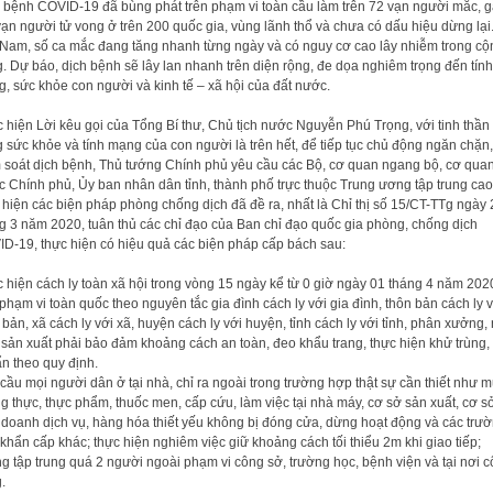
 bệnh COVID-19 đã bùng phát trên phạm vi toàn cầu làm trên 72 vạn người mắc, 
vạn người tử vong ở trên 200 quốc gia, vùng lãnh thổ và chưa có dấu hiệu dừng lại
 Nam, số ca mắc đang tăng nhanh từng ngày và có nguy cơ cao lây nhiễm trong cộ
. Dự báo, dịch bệnh sẽ lây lan nhanh trên diện rộng, đe dọa nghiêm trọng đến tính
, sức khỏe con người và kinh tế – xã hội của đất nước.
 hiện Lời kêu gọi của Tổng Bí thư, Chủ tịch nước Nguyễn Phú Trọng, với tinh thần 
g sức khỏe và tính mạng của con người là trên hết, để tiếp tục chủ động ngăn chặn,
 soát dịch bệnh, Thủ tướng Chính phủ yêu cầu các Bộ, cơ quan ngang bộ, cơ qua
c Chính phủ, Ủy ban nhân dân tỉnh, thành phố trực thuộc Trung ương tập trung cao
 hiện các biện pháp phòng chống dịch đã đề ra, nhất là Chỉ thị số 15/CT-TTg ngày 
g 3 năm 2020, tuân thủ các chỉ đạo của Ban chỉ đạo quốc gia phòng, chống dịch
D-19, thực hiện có hiệu quả các biện pháp cấp bách sau:
 hiện cách ly toàn xã hội trong vòng 15 ngày kể từ 0 giờ ngày 01 tháng 4 năm 202
 phạm vi toàn quốc theo nguyên tắc gia đình cách ly với gia đình, thôn bản cách ly 
 bản, xã cách ly với xã, huyện cách ly với huyện, tỉnh cách ly với tỉnh, phân xưởng,
sản xuất phải bảo đảm khoảng cách an toàn, đeo khẩu trang, thực hiện khử trùng, 
n theo quy định.
cầu mọi người dân ở tại nhà, chỉ ra ngoài trong trường hợp thật sự cần thiết như 
g thực, thực phẩm, thuốc men, cấp cứu, làm việc tại nhà máy, cơ sở sản xuất, cơ s
 doanh dịch vụ, hàng hóa thiết yếu không bị đóng cửa, dừng hoạt động và các trư
khẩn cấp khác; thực hiện nghiêm việc giữ khoảng cách tối thiểu 2m khi giao tiếp;
g tập trung quá 2 người ngoài phạm vi công sở, trường học, bệnh viện và tại nơi 
.