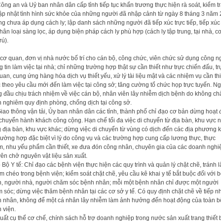
ông an và Uỷ ban nhân dân cấp tỉnh tiếp tục khẩn trương thực hiện rà soát, kiểm tr
cập nhật tình hình sức khỏe của những người đã nhập cảnh từ ngày 8 tháng 3 năm
g chưa áp dụng cách ly; lập danh sách những người đã tiếp xúc trực tiếp, tiếp xúc
hân loại sàng lọc, áp dụng biện pháp cách ly phù hợp (cách ly tập trung, tại nhà, c
rú).
cơ quan, đơn vị nhà nước bố trí cho cán bộ, công chức, viên chức sử dụng công n
g tin làm việc tại nhà; chỉ những trường hợp thật sự cần thiết như trực chiến đấu, tr
uan, cung ứng hàng hóa dịch vụ thiết yếu, xử lý tài liệu mật và các nhiệm vụ cần thi
 theo yêu cầu mới đến làm việc tại công sở; tăng cường tổ chức họp trực tuyến. N
 đầu chịu trách nhiệm về việc cán bộ, nhân viên lây nhiễm dịch bệnh do không ch
 nghiêm quy định phòng, chống dịch tại công sở.
iao thông vận tải, Ủy ban nhân dân các tỉnh, thành phố chỉ đạo cơ bản dừng hoạt
chuyển hành khách công cộng. Hạn chế tối đa việc di chuyển từ địa bàn, khu vực 
 địa bàn, khu vực khác; dừng việc di chuyển từ vùng có dịch đến các địa phương 
trường hợp đặc biệt vì lý do công vụ và các trường hợp cung cấp lương thực, thực
, nhu yếu phẩm cần thiết, xe đưa đón công nhân, chuyên gia của các doanh nghi
ên chở nguyên vật liệu sản xuất.
 Bộ Y tế: Chỉ đạo các bệnh viện thực hiện các quy trình và quản lý chặt chẽ, tránh l
m chéo trong bệnh viện; kiểm soát chặt chẽ, yêu cầu kê khai y tế bắt buộc đối với 
, người nhà, người chăm sóc bệnh nhân; mỗi một bệnh nhân chỉ được một người
 sóc; dừng việc thăm bệnh nhân tại các cơ sở y tế. Có quy định chặt chẽ về tiếp n
 nhân, không để một cá nhân lây nhiễm làm ảnh hưởng đến hoạt động của toàn b
 viện.
uất cụ thể cơ chế, chính sách hỗ trợ doanh nghiệp trong nước sản xuất trang thiết b