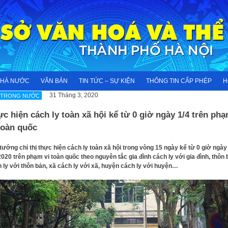
NHÀ NƯỚC
VĂN BẢN
TIN TỨC – SỰ KIỆN
THÔNG TIN CẤP PHÉP
H
31 Tháng 3, 2020
N TRONG NƯỚC
c hiện cách ly toàn xã hội kể từ 0 giờ ngày 1/4 trên ph
toàn quốc
tướng chỉ thị thực hiện cách ly toàn xã hội trong vòng 15 ngày kể từ 0 giờ ngày
2020 trên phạm vi toàn quốc theo nguyên tắc gia đình cách ly với gia đình, thôn 
 ly với thôn bản, xã cách ly với xã, huyện cách ly với huyện…