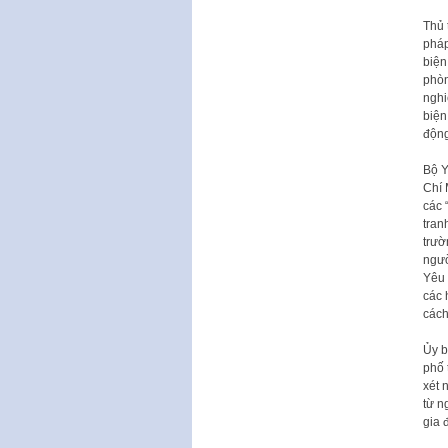
Thủ 
pháp
biện
phòn
nghi
biện
động
Bộ Y
Chí 
các 
tran
trườ
ngườ
Yêu 
các 
cách
Ủy b
phố 
xét 
từ n
gia 