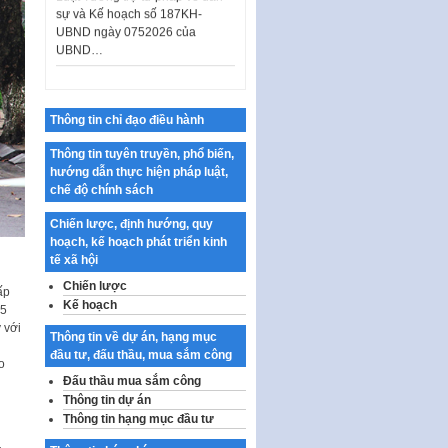
UBND ngày 0752026 của
UBND…
Ban hành Danh mục vị trí khai
thác quảng cáo trên địa bàn
thành phố Hà Nội
Kế hoạch Tổ chức Cuộc thi
Thông tin chỉ đạo điều hành
chính luận về bảo vệ nền tảng tư
tưởng của Đảng…
Thông tin tuyên truyền, phổ biến,
hướng dẫn thực hiện pháp luật,
Công bố công khai dự toán kinh
chế độ chính sách
phí xây dựng pháp luật, hoàn
thiện thể chế, chính…
Chiến lược, định hướng, quy
hoạch, kế hoạch phát triển kinh
Quy định về nghiên cứu, ứng
tế xã hội
dụng khoa học, công nghệ, đổi
mới sáng tạo và chuyển…
Chiến lược
ấp
Kế hoạch
15
Quy định chi tiết và hướng dẫn
 với
thi hành một số điều của Luật Lý
Thông tin về dự án, hạng mục
lịch tư…
đầu tư, đấu thầu, mua sắm công
o
Sửa đổi, bổ sung một số nội
Đấu thầu mua sắm công
dung tại Nghị quyết số 30/NQ-
Thông tin dự án
CP ngày 24 tháng 02…
Thông tin hạng mục đầu tư
Ban hành Chương trình hành