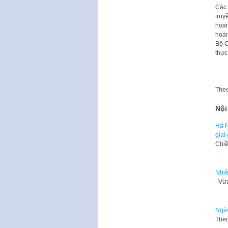
Các 
truy
hoan
hoản
Bộ C
thực
The
Nội
Hà N
giai
Chiề
Nhiề
Vừa 
Ngày
Theo