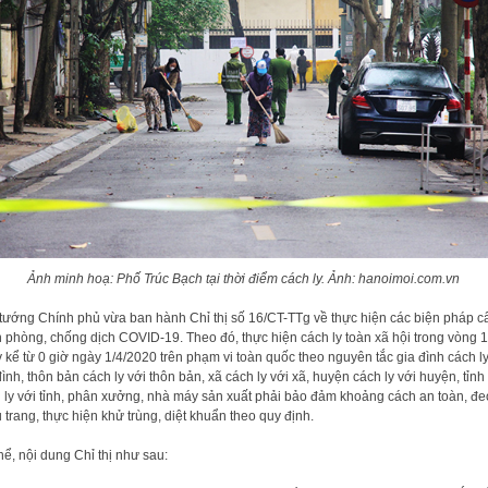
Ảnh minh hoạ: Phố Trúc Bạch tại thời điểm cách ly. Ảnh: hanoimoi.com.vn
tướng Chính phủ vừa ban hành Chỉ thị số 16/CT-TTg về thực hiện các biện pháp c
 phòng, chống dịch COVID-19. Theo đó, thực hiện cách ly toàn xã hội trong vòng 
 kể từ 0 giờ ngày 1/4/2020 trên phạm vi toàn quốc theo nguyên tắc gia đình cách ly
đình, thôn bản cách ly với thôn bản, xã cách ly với xã, huyện cách ly với huyện, tỉnh
 ly với tỉnh, phân xưởng, nhà máy sản xuất phải bảo đảm khoảng cách an toàn, đe
 trang, thực hiện khử trùng, diệt khuẩn theo quy định.
hể, nội dung Chỉ thị như sau: