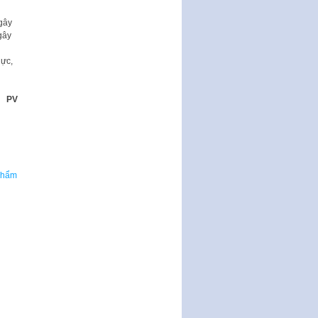
Thành phố triển khai thi…
 gây
Nghị quyết ban hành quy chế
gây
tiếp công dân của Thường trực
HĐND, đại biểu HĐND thành…
ực,
Nghị quyết về một số chính sách
ưu đãi, hỗ trợ phát triển hạ tầng,
PV
tổ chức…
Nghị quyết quy định một số nội
dung và định mức chi quản lý
hoạt động khoa…
Quy định mức tiền phạt đối với
 phẩm
một số hành vi vi phạm hành
chính trong lĩnh…
Phê duyệt Chương trình phát
triển kinh tế số và xã hội số giai
đoạn 2026 -…