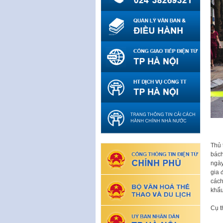
Thủ 
bách
ngày
gia 
cách
khẩu
Cụ t