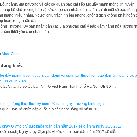
Bộ, ngành, địa phương và các cơ quan báo chí tiếp tục đẩy mạnh thông tin, tuyên
ền ủng hộ chủ trương bảo vệ sức khỏe của nhân dân, chấn chỉnh một số báo rút tít
g mang, hiểu nhầm. Người chịu trách nhiệm phòng, chống dịch không phát ngôn 
g loạn trong nhân dân.
ông Thương, Ủy ban nhân dân các địa phương chú ý bảo đảm hàng hóa, lương th
 phẩm thiết yếu cho nhân dân.
o
MaskOnline
 dung khác
ội đẩy mạnh tuyên truyền, vận động và giám sát thực hiện bảo đảm an toàn thực
 đoạn 2016-2020
u 26/5, tại trụ sở Ủy ban MTTQ Việt Nam Thành phố Hà Nội, UBND-…
u hoạt động thiết thực kỷ niệm 70 năm ngày Thương binh- liệt sĩ
qua, Ban Tổ chức cấp quốc gia các hoạt động kỷ niệm 70…
 chạy Olympic vì sức khỏe toàn dân năm 2017 sẽ diễn ra ngày 26/3/2017
 kế hoạch, Ngày chạy Olympic vì sức khỏe toàn dân năm 2017 sẽ diễn…