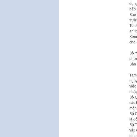
dụng
báo 
Báo 
trườ
Tổ c
an t
Xem 
cho 
Bộ Y
phươ
Bảo 
Tạm 
ngày
việc
nhập
Bộ Q
các 
mòn,
Bộ C
là đ
Bộ T
vải;
hiểm