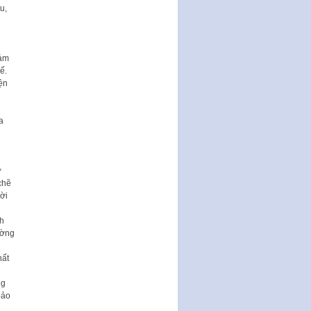
u,
Ban hành Chương trình hành
động của Chính phủ thực hiện
Nghị quyết số 02-NQ/TW ngày
17…
đảm
THÔNG BÁO Tuyển dụng lao
ế.
động hợp đồng theo Nghị định
ện
số 111/2022/NĐ-CP ngày
30/12/2022 của Chính…
a
Sửa đổi, bổ sung một số điều
của Thông tư số 320/2016/TT-
BTC của Bộ trưởng Bộ Tài…
ờ
Quy định về quản lý website
chẽ
thương mại điện tử
ời
Nghị quyết quy định điều kiện,
thủ tục tặng, thu hồi danh hiệu
ch
"Công dân danh dự…
ường
Nghị quyết quy định một số
hất
chính sách thúc đẩy nghiên cứu
khoa học, phát triển công…
ng
bảo
Nghị quyết công bố Nghị quyết
quy phạm pháp luật của HĐND