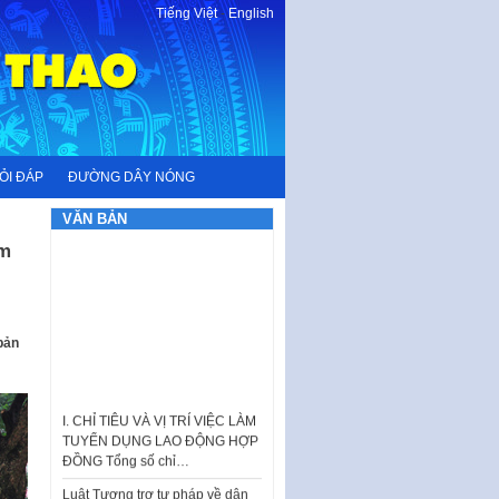
Tiếng Việt
-
English
ỎI ĐÁP
ĐƯỜNG DÂY NÓNG
VĂN BẢN
ạm
bản
I. CHỈ TIÊU VÀ VỊ TRÍ VIỆC LÀM
TUYỂN DỤNG LAO ĐỘNG HỢP
ĐỒNG Tổng số chỉ…
Luật Tương trợ tư pháp về dân
sự và Kế hoạch số 187KH-