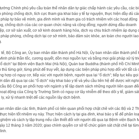
tướng Chính phủ yêu cầu toàn thể nhân dân tự giác chấp hành các yêu cầu, các b
 phòng chống dịch, tích cực tham gia khai báo y tế tự nguyện, thực hiện đầy đủ cá
 pháp tự bảo vệ mình, gia đình mình và tham gia có trách nhiệm với các hoạt động
g, chống dịch của các cơ quan chức năng và cộng đồng; người đứng đầu doanh
ệp, cơ sở sản xuất, cơ sở kinh doanh hàng hóa, dịch vụ chịu trách nhiệm áp dụng 
 pháp phòng, chống dịch tại cơ sở mình, bảo đảm sức khỏe, an toàn cho người lao
.
 tế, Bộ Công an, Ủy ban nhân dân thành phố Hà Nội, Ủy ban nhân dân thành phố
Minh phải thần tốc, cương quyết, dồn mọi nguồn lực và bằng mọi giải pháp xử lý tri
“ổ dịch” tại Bệnh viện Bạch Mai (Hà Nội), Quán bar Buddha (thành phố Hồ Chí Minh
h thủ từng giờ, từng phút để truy vết, áp dụng các biện pháp phù hợp đối với tất cả 
ng hợp có nguy cơ, tiếp xúc với người bệnh, người qua lại “ổ dịch”; tiếp tục kêu gọi
i dân đã qua lại các “ổ dịch” này khai báo y tế và yêu cầu liên hệ để được xét ngh
cầu Bộ Công an phối hợp với ngành y tế lập danh sách những người liên quan đế
hoạt động của Công ty Trường Sinh có nguy cơ lây nhiễm để theo dõi y tế, giám sát
 ly, xử lý nhanh triệt để các nguồn lây dịch bệnh.
an nhân dân các tỉnh, thành phố có liên quan phối hợp chặt chẽ với các Bộ và 2 T
thực hiện tốt nhiệm vụ này. Thực hiện cách ly tại gia đình, khai báo y tế để phân loạ
nghiệm và cách ly tập trung nếu cần thiết đối với người đã qua lại Bệnh viện Bạch 
gày 12 tháng 3 năm 2020; giao chính quyền cơ sở tổ chức giám sát chặt chẽ tại từ
đình.