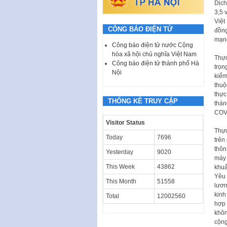
Dịch
3,5 
Việt
CÔNG BÁO ĐIỆN TỬ
đồng
mạng
Công báo điện tử nước Cộng
hòa xã hội chủ nghĩa Việt Nam
Thực
Công báo điện tử thành phố Hà
trọn
Nội
kiểm
thuộ
thực
THỐNG KÊ TRUY CẬP
thán
COVI
Visitor Status
Thực
Today
7696
trên
thôn
Yesterday
9020
máy 
This Week
43862
khuẩ
Yêu 
This Month
51558
lươn
kinh
Total
12002560
hợp 
khôn
cộng