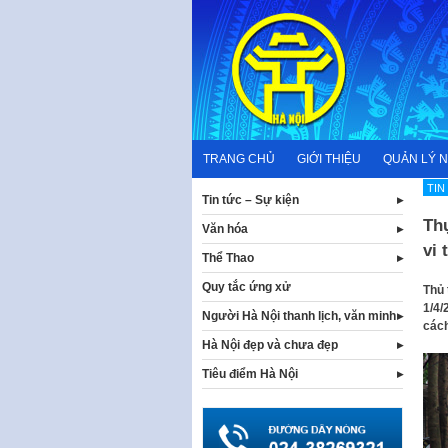
Skip
to
content
TRANG CHỦ
GIỚI THIỆU
QUẢN LÝ 
TI
Tin tức – Sự kiện
Thự
Văn hóa
vi 
Thể Thao
Quy tắc ứng xử
Thủ 
1/4/
Người Hà Nội thanh lịch, văn minh
cách
Hà Nội đẹp và chưa đẹp
Tiêu điểm Hà Nội