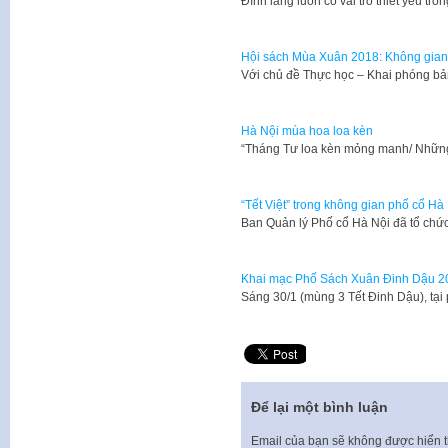
​Đình làng luôn có vai trò thiết yếu t
Hội sách Mùa Xuân 2018: Không gian
Với chủ đề Thực học – Khai phóng bả
Hà Nội mùa hoa loa kèn
“Tháng Tư loa kèn mỏng manh/ Nhữn
“Tết Việt” trong không gian phố cổ Hà
Ban Quản lý Phố cổ Hà Nội đã tổ chức
Khai mạc Phố Sách Xuân Đinh Dậu 2
Sáng 30/1 (mùng 3 Tết Đinh Dậu), tạ
Để lại một bình luận
Email của bạn sẽ không được hiển t