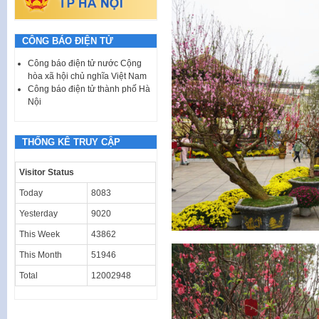
CÔNG BÁO ĐIỆN TỬ
Công báo điện tử nước Cộng
hòa xã hội chủ nghĩa Việt Nam
Công báo điện tử thành phố Hà
Nội
THỐNG KÊ TRUY CẬP
Visitor Status
Today
8083
Yesterday
9020
This Week
43862
This Month
51946
Total
12002948