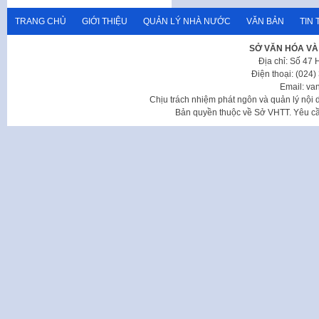
TRANG CHỦ
GIỚI THIỆU
QUẢN LÝ NHÀ NƯỚC
VĂN BẢN
TIN 
SỞ VĂN HÓA VÀ
Địa chỉ: Số 47
Điện thoại: (024
Email: va
Chịu trách nhiệm phát ngôn và quản lý nộ
Bản quyền thuộc về Sở VHTT. Yêu cầu 