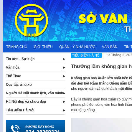
Skip
to
content
TRANG CHỦ
GIỚI THIỆU
QUẢN LÝ NHÀ NƯỚC
VĂN BẢN
TIN 
13 Tháng 2, 20
TIÊU ĐIỂM HÀ NỘI
Tin tức – Sự kiện
Thưởng lãm không gian h
Văn hóa
Thể Thao
Không gian hoa Xuân lớn nhất bên 
dài đến hết Rằm tháng Giêng năm Bí
Quy tắc ứng xử
cho người dân và du khách một điểm
Người Hà Nội thanh lịch, văn minh
Đây là không gian hoa xuân có quy mô
Hà Nội đẹp và chưa đẹp
phong phú đời sống văn hóa tinh thần
cho cộng đồng.
Tiêu điểm Hà Nội