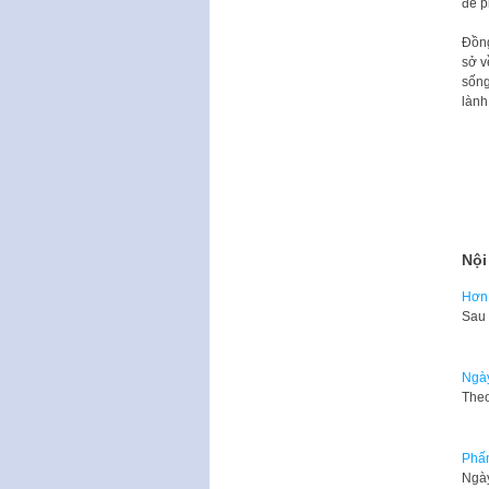
để p
Đồn
sở v
sống
lành
Nội
Hơn 
Sau 
Ngày
Theo
Phấn
Ngày