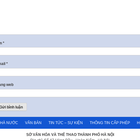
ên
*
ail
*
ang web
NHÀ NƯỚC
VĂN BẢN
TIN TỨC – SỰ KIỆN
THÔNG TIN CẤP PHÉP
H
SỞ VĂN HÓA VÀ THỂ THAO THÀNH PHỐ HÀ NỘI