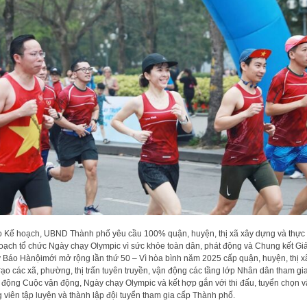
 Kế hoạch, UBND Thành phố yêu cầu 100% quận, huyện, thị xã xây dựng và thực
oạch tổ chức Ngày chạy Olympic vì sức khỏe toàn dân, phát động và Chung kết Giả
 Báo Hànộimới mở rộng lần thứ 50 – Vì hòa bình năm 2025 cấp quận, huyện, thị x
đạo các xã, phường, thị trấn tuyên truyền, vận động các tầng lớp Nhân dân tham gi
 động Cuộc vận động, Ngày chạy Olympic và kết hợp gắn với thi đấu, tuyển chọn 
 viên tập luyện và thành lập đội tuyển tham gia cấp Thành phố.