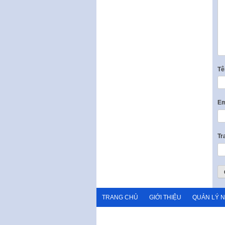
T
Em
Tr
TRANG CHỦ
GIỚI THIỆU
QUẢN LÝ 