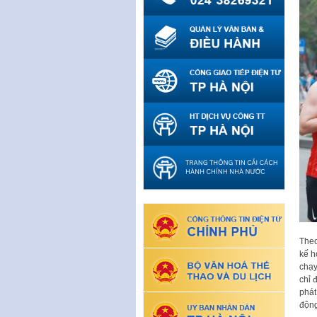
Theo
kế h
chạy
chỉ 
phát
động