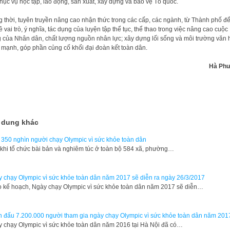
hục vụ học tập, lao động, sản xuất, xây dựng và bảo vệ Tổ quốc.
g thời, tuyên truyền nâng cao nhận thức trong các cấp, các ngành, từ Thành phố đ
ề vai trò, ý nghĩa, tác dụng của luyện tập thể tục, thể thao trong việc nâng cao cuộc
 của Nhân dân, chất lượng nguồn nhân lực; xây dựng lối sống và môi trường văn 
 mạnh, góp phần củng cố khối đại đoàn kết toàn dân.
Hà Ph
 dung khác
350 nghìn người chạy Olympic vì sức khỏe toàn dân
khi tổ chức bài bản và nghiêm túc ở toàn bộ 584 xã, phường…
 chạy Olympic vì sức khỏe toàn dân năm 2017 sẽ diễn ra ngày 26/3/2017
 kế hoạch, Ngày chạy Olympic vì sức khỏe toàn dân năm 2017 sẽ diễn…
 đấu 7.200.000 người tham gia ngày chạy Olympic vì sức khỏe toàn dân năm 201
 chạy Olympic vì sức khỏe toàn dân năm 2016 tại Hà Nội đã có…