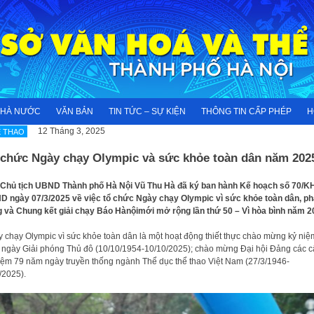
NHÀ NƯỚC
VĂN BẢN
TIN TỨC – SỰ KIỆN
THÔNG TIN CẤP PHÉP
H
12 Tháng 3, 2025
 THAO
 chức Ngày chạy Olympic và sức khỏe toàn dân năm 202
Chủ tịch UBND Thành phố Hà Nội Vũ Thu Hà đã ký ban hành Kế hoạch số 70/K
 ngày 07/3/2025 về việc tổ chức Ngày chạy Olympic vì sức khỏe toàn dân, ph
 và Chung kết giải chạy Báo Hànộimới mở rộng lần thứ 50 – Vì hòa bình năm 2
 chạy Olympic vì sức khỏe toàn dân là một hoạt động thiết thực chào mừng kỷ niệ
ngày Giải phóng Thủ đô (10/10/1954-10/10/2025); chào mừng Đại hội Đảng các c
iệm 79 năm ngày truyền thống ngành Thể dục thể thao Việt Nam (27/3/1946-
/2025).