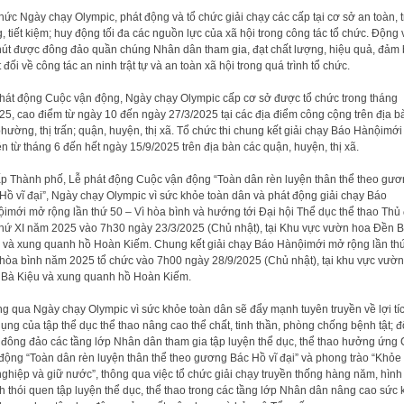
hức Ngày chạy Olympic, phát động và tổ chức giải chạy các cấp tại cơ sở an toàn, 
g, tiết kiệm; huy động tối đa các nguồn lực của xã hội trong công tác tổ chức. Động 
hút được đông đảo quần chúng Nhân dân tham gia, đạt chất lượng, hiệu quả, đảm
t đối về công tác an ninh trật tự và an toàn xã hội trong quá trình tổ chức.
hát động Cuộc vận động, Ngày chạy Olympic cấp cơ sở được tổ chức trong tháng
25, cao điểm từ ngày 10 đến ngày 27/3/2025 tại các địa điểm công cộng trên địa b
phường, thị trấn; quận, huyện, thị xã. Tổ chức thi chung kết giải chạy Báo Hànộimới
n từ tháng 6 đến hết ngày 15/9/2025 trên địa bàn các quận, huyện, thị xã.
ấp Thành phố, Lễ phát động Cuộc vận động “Toàn dân rèn luyện thân thể theo gư
Hồ vĩ đại”, Ngày chạy Olympic vì sức khỏe toàn dân và phát động giải chạy Báo
imới mở rộng lần thứ 50 – Vì hòa bình và hướng tới Đại hội Thể dục thể thao Thủ
thứ XI năm 2025 vào 7h30 ngày 23/3/2025 (Chủ nhật), tại Khu vực vườn hoa Đền 
 và xung quanh hồ Hoàn Kiếm. Chung kết giải chạy Báo Hànộimới mở rộng lần th
 hòa bình năm 2025 tổ chức vào 7h00 ngày 28/9/2025 (Chủ nhật), tại khu vực vườ
Bà Kiệu và xung quanh hồ Hoàn Kiếm.
g qua Ngày chạy Olympic vì sức khỏe toàn dân sẽ đẩy mạnh tuyên truyền về lợi tíc
dụng của tập thể dục thể thao nâng cao thể chất, tinh thần, phòng chống bệnh tật; 
 đông đảo các tầng lớp Nhân dân tham gia tập luyện thể dục, thể thao hưởng ứng
động “Toàn dân rèn luyện thân thể theo gương Bác Hồ vĩ đại” và phong trào “Khỏe
nghiệp và giữ nước”, thông qua việc tổ chức giải chạy truyền thống hàng năm, hình
h thói quen tập luyện thể dục, thể thao trong các tầng lớp Nhân dân nâng cao sức