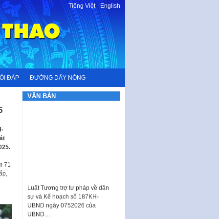
Tiếng Việt
-
English
ỎI ĐÁP
ĐƯỜNG DÂY NÓNG
VĂN BẢN
5
H-
át
025.
m 71
ấp,
Luật Tương trợ tư pháp về dân
sự và Kế hoạch số 187KH-
UBND ngày 0752026 của
UBND…
Ban hành Danh mục vị trí khai