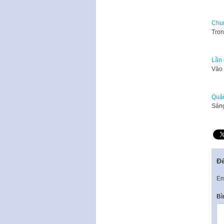
Chun
Tron
Lần 
Vào 
Quận
Sáng
Để
Em
Bì