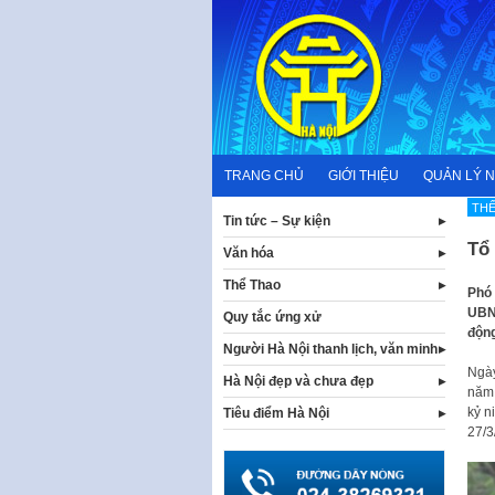
Skip
to
content
TRANG CHỦ
GIỚI THIỆU
QUẢN LÝ 
THỂ
Tin tức – Sự kiện
Tổ
Văn hóa
Thể Thao
Phó 
UBND
Quy tắc ứng xử
động
Người Hà Nội thanh lịch, văn minh
Ngày
Hà Nội đẹp và chưa đẹp
năm 
kỷ n
Tiêu điểm Hà Nội
27/3