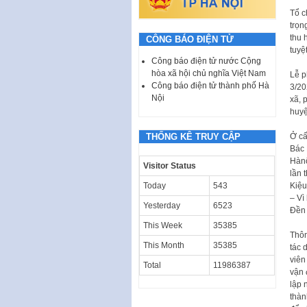
Tổ c
trọn
thu 
CÔNG BÁO ĐIỆN TỬ
tuyệ
Công báo điện tử nước Cộng
hòa xã hội chủ nghĩa Việt Nam
Lễ p
Công báo điện tử thành phố Hà
3/20
Nội
xã, 
huyệ
Ở c
THỐNG KÊ TRUY CẬP
Bác 
Hànộ
Visitor Status
lần 
Kiệu
Today
543
– Vì
Yesterday
6523
Đền 
This Week
35385
Thôn
This Month
35385
tác 
viên
Total
11986387
vận 
lập 
thàn