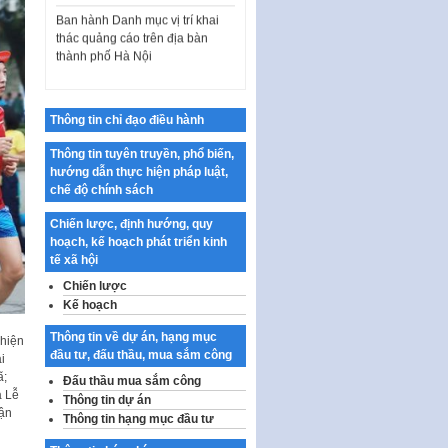
thác quảng cáo trên địa bàn
thành phố Hà Nội
Kế hoạch Tổ chức Cuộc thi
chính luận về bảo vệ nền tảng tư
tưởng của Đảng…
Thông tin chỉ đạo điều hành
Công bố công khai dự toán kinh
phí xây dựng pháp luật, hoàn
Thông tin tuyên truyền, phổ biến,
thiện thể chế, chính…
hướng dẫn thực hiện pháp luật,
chế độ chính sách
Quy định về nghiên cứu, ứng
dụng khoa học, công nghệ, đổi
Chiến lược, định hướng, quy
mới sáng tạo và chuyển…
hoạch, kế hoạch phát triển kinh
tế xã hội
Quy định chi tiết và hướng dẫn
thi hành một số điều của Luật Lý
Chiến lược
lịch tư…
Kế hoạch
Sửa đổi, bổ sung một số nội
Thông tin về dự án, hạng mục
 hiện
dung tại Nghị quyết số 30/NQ-
đầu tư, đấu thầu, mua sắm công
i
CP ngày 24 tháng 02…
ã;
Đấu thầu mua sắm công
a Lễ
Ban hành Chương trình hành
Thông tin dự án
vận
động của Chính phủ thực hiện
Thông tin hạng mục đầu tư
Nghị quyết số 02-NQ/TW ngày