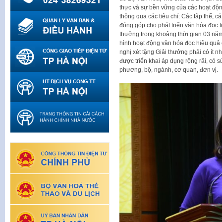
thực và sự bền vững của các hoạt động
thông qua các tiêu chí: Các tập thể, c
đóng góp cho phát triển văn hóa đọc t
thưởng trong khoảng thời gian 03 năm
hình hoạt động văn hóa đọc hiệu quả 
nghị xét tặng Giải thưởng phải có ít 
được triển khai áp dụng rộng rãi, có s
phương, bộ, ngành, cơ quan, đơn vị.