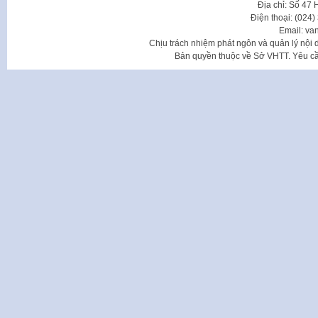
Địa chỉ: Số 47
Điện thoại: (024
Email: va
Chịu trách nhiệm phát ngôn và quản lý nộ
Bản quyền thuộc về Sở VHTT. Yêu cầu 