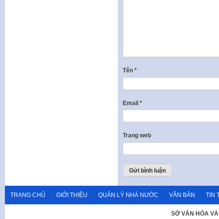
Tên
*
Email
*
Trang web
TRANG CHỦ
GIỚI THIỆU
QUẢN LÝ NHÀ NƯỚC
VĂN BẢN
TIN 
SỞ VĂN HÓA VÀ