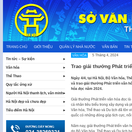
Skip
to
content
TRANG CHỦ
GIỚI THIỆU
QUẢN LÝ NHÀ NƯỚC
VĂN BẢN
TIN 
5 Tháng 4, 2024
VĂN HÓA
Tin tức – Sự kiện
Trao giải thưởng Phát tri
Văn hóa
Thể Thao
Ngày 4/4, tại Hà Nội, Bộ Văn hóa, Th
và trao giải thưởng Phát triển văn h
Quy tắc ứng xử
hóa đọc năm 2024.
Người Hà Nội thanh lịch, văn minh
Giải thưởng Phát triển văn hóa đọc là 
Hà Nội đẹp và chưa đẹp
cá nhân tiêu biểu trong xây dựng và p
Văn hóa, Thể thao và Du lịch đã tôn vi
Tiêu điểm Hà Nội
quốc có những đóng góp tích cực, nổi 
Năm nay, giải thưởng Phát triển văn 
do Bộ Văn hóa, Thể thao và Du lịch b