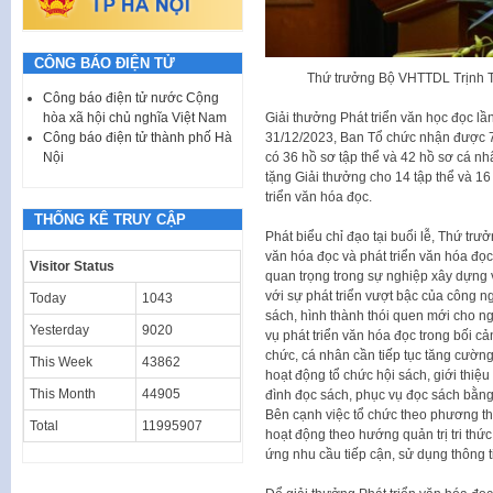
CÔNG BÁO ĐIỆN TỬ
Thứ trưởng Bộ VHTTDL Trịnh Th
Công báo điện tử nước Cộng
Giải thưởng Phát triển văn học đọc lầ
hòa xã hội chủ nghĩa Việt Nam
31/12/2023, Ban Tổ chức nhận được 78
Công báo điện tử thành phố Hà
có 36 hồ sơ tập thể và 42 hồ sơ cá nh
Nội
tặng Giải thưởng cho 14 tập thể và 16
triển văn hóa đọc.
THỐNG KÊ TRUY CẬP
Phát biểu chỉ đạo tại buổi lễ, Thứ t
văn hóa đọc và phát triển văn hóa đọc
Visitor Status
quan trọng trong sự nghiệp xây dựng 
với sự phát triển vượt bậc của công n
Today
1043
sách, hình thành thói quen mới cho n
Yesterday
9020
vụ phát triển văn hóa đọc trong bối cả
chức, cá nhân cần tiếp tục tăng cườn
This Week
43862
hoạt động tổ chức hội sách, giới thiệu 
This Month
44905
đình đọc sách, phục vụ đọc sách bằng 
Bên cạnh việc tổ chức theo phương th
Total
11995907
hoạt động theo hướng quản trị tri thức,
ứng nhu cầu tiếp cận, sử dụng thông t