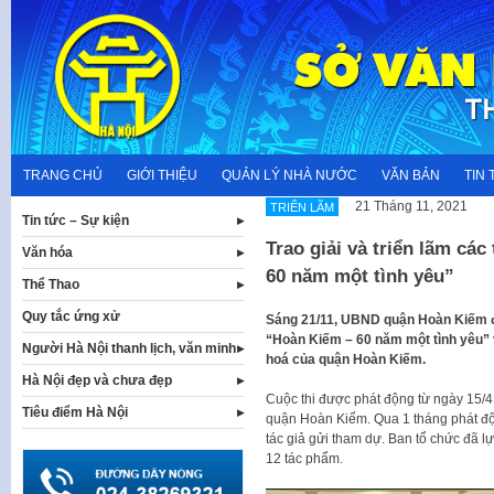
Skip
to
content
TRANG CHỦ
GIỚI THIỆU
QUẢN LÝ NHÀ NƯỚC
VĂN BẢN
TIN 
21 Tháng 11, 2021
TRIỂN LÃM
Tin tức – Sự kiện
Trao giải và triển lãm cá
Văn hóa
60 năm một tình yêu”
Thể Thao
Quy tắc ứng xử
Sáng 21/11, UBND quận Hoàn Kiếm đã 
“Hoàn Kiếm – 60 năm một tình yêu” 
Người Hà Nội thanh lịch, văn minh
hoá của quận Hoàn Kiếm.
Hà Nội đẹp và chưa đẹp
Cuộc thi được phát động từ ngày 15/4
Tiêu điểm Hà Nội
quận Hoàn Kiếm. Qua 1 tháng phát độ
tác giả gửi tham dự. Ban tổ chức đã l
12 tác phẩm.