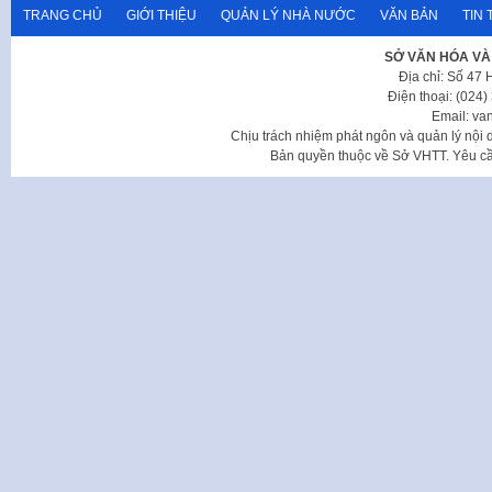
TRANG CHỦ
GIỚI THIỆU
QUẢN LÝ NHÀ NƯỚC
VĂN BẢN
TIN 
SỞ VĂN HÓA VÀ
Địa chỉ: Số 47
Điện thoại: (024
Email: va
Chịu trách nhiệm phát ngôn và quản lý nộ
Bản quyền thuộc về Sở VHTT. Yêu cầu 