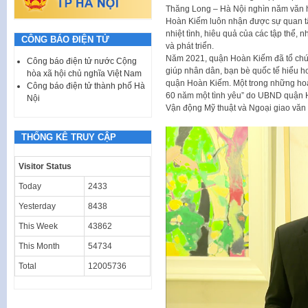
Thăng Long – Hà Nội nghìn năm văn h
Hoàn Kiếm luôn nhận được sự quan tâ
nhiệt tình, hiêu quả của các tập thể,
CÔNG BÁO ĐIỆN TỬ
và phát triển.
Năm 2021, quận Hoàn Kiếm đã tổ chứ
Công báo điện tử nước Cộng
giúp nhân dân, bạn bè quốc tế hiểu hơn
hòa xã hội chủ nghĩa Việt Nam
quận Hoàn Kiếm. Một trong những hoạt
Công báo điện tử thành phố Hà
60 năm một tình yêu” do UBND quận H
Nội
Vận động Mỹ thuật và Ngoại giao văn 
THỐNG KÊ TRUY CẬP
Visitor Status
Today
2433
Yesterday
8438
This Week
43862
This Month
54734
Total
12005736