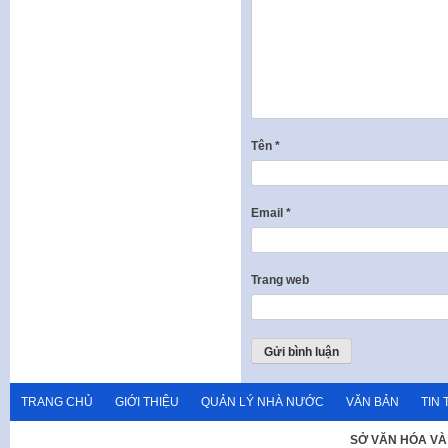
Tên
*
Email
*
Trang web
TRANG CHỦ
GIỚI THIỆU
QUẢN LÝ NHÀ NƯỚC
VĂN BẢN
TIN 
SỞ VĂN HÓA VÀ