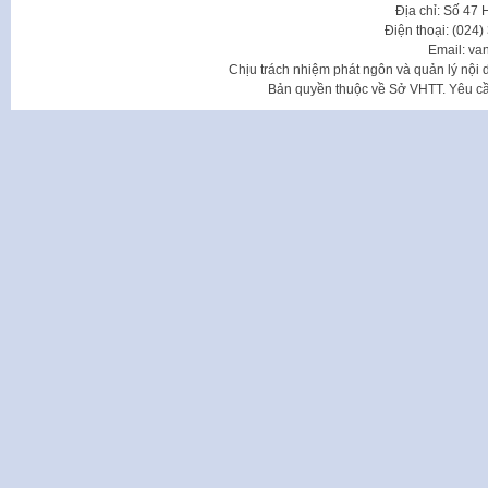
Địa chỉ: Số 47
Điện thoại: (024
Email: va
Chịu trách nhiệm phát ngôn và quản lý nộ
Bản quyền thuộc về Sở VHTT. Yêu cầu 