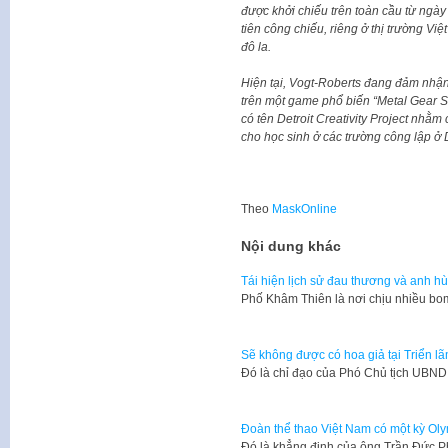
được khởi chiếu trên toàn cầu từ ngày
tiên công chiếu, riêng ở thị trường Vi
đô la.
Hiện tại, Vogt-Roberts đang đảm nhận
trên một game phổ biến “Metal Gear So
có tên Detroit Creativity Project nhằ
cho học sinh ở các trường công lập ở D
Theo
MaskOnline
Nội dung khác
Tái hiện lịch sử đau thương và anh 
​Phố Khâm Thiên là nơi chịu nhiều b
Sẽ không được có hoa giả tại Triển l
Đó là chỉ đạo của Phó Chủ tịch UBN
Đoàn thể thao Việt Nam có một kỳ Ol
Đó là khẳng định của ông Trần Đức 