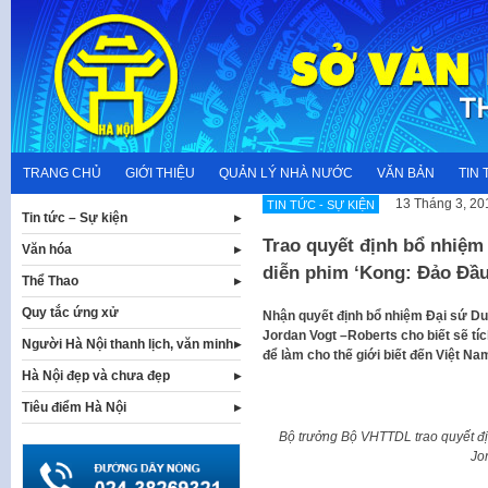
Skip
to
content
TRANG CHỦ
GIỚI THIỆU
QUẢN LÝ NHÀ NƯỚC
VĂN BẢN
TIN 
13 Tháng 3, 20
TIN TỨC - SỰ KIỆN
Tin tức – Sự kiện
Trao quyết định bổ nhiệm
Văn hóa
diễn phim ‘Kong: Đảo Đầu
Thể Thao
Quy tắc ứng xử
Nhận quyết định bổ nhiệm Đại sứ Du
Jordan Vogt –Roberts cho biết sẽ tíc
Người Hà Nội thanh lịch, văn minh
để làm cho thế giới biết đến Việt Na
Hà Nội đẹp và chưa đẹp
Tiêu điểm Hà Nội
Bộ trưởng Bộ VHTTDL trao quyết đị
Jo