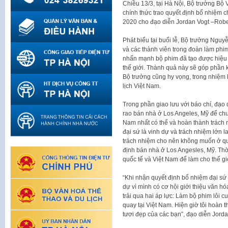
Chiều 13/3, tại Hà Nội, Bộ trưởng Bộ
chính thức trao quyết định bổ nhiệm 
2020 cho đạo diễn Jordan Vogt –Robert
Phát biểu tại buổi lễ, Bộ trưởng Ngu
và các thành viên trong đoàn làm phim
nhấn mạnh bộ phim đã tạo được hiệu 
thế giới. Thành quả này sẽ góp phần k
Bộ trưởng cũng hy vọng, trong nhiệm k
lịch Việt Nam.
Trong phần giao lưu với báo chí, đạo 
rao bán nhà ở Los Angeles, Mỹ để chuy
Nam nhất có thể và hoàn thành trách nh
đại sứ là vinh dự và trách nhiệm lớn l
trách nhiệm cho nên không muốn ở qu
định bán nhà ở Los Angesles, Mỹ. Thời 
quốc tế và Việt Nam để làm cho thế giớ
“Khi nhận quyết định bổ nhiệm đại sứ t
dự vì mình có cơ hội giới thiệu văn h
trải qua hai áp lực: Làm bộ phim lôi c
quay tại Việt Nam. Hiện giờ tôi hoàn 
tươi đẹp của các bạn”, đạo diễn Jorda