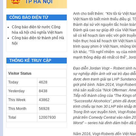
Anh cho biết thêm: “Khi tôi từ Việt Nam
CÔNG BÁO ĐIỆN TỬ
Việt Nam tôi biết mình thiếu điều gì. 
thành đại sứ với nguyên tắc hoàn toàn 
Công báo điện tử nước Cộng
Đánh giá cao sự giúp đỡ của Việt Nam
hòa xã hội chủ nghĩa Việt Nam
sẽ có kế hoạch làm việc với giới truy
Công báo điện tử thành phố Hà
hiện thực hoá kế hoạch tới Việt Nam 
Nội
trình quay phim ở Việt Nam, những lời
ích khác. “Tôi nghĩ nhiệm vụ của mình
mạnh thông điệp đó nhất có thể”, Jord
THỐNG KÊ TRUY CẬP
Đạo diễn Jordan Vogt – Robert sinh n
Visitor Status
sự nghiệp điện ảnh với vai trò đạo di
được đem tranh giải tại LHP Sundanc
Today
4628
giới phê bình. Năm 2014, Vogt-Roberts
nhà sản xuất của “Nick Offerman: Am
Yesterday
8438
Tiếp nối thành công của “The Kings o
This Week
43862
“Successful Alcoholics”, phim đã đượ
trình chiếu tại hơn 30 LHP trên khắp th
This Month
56928
Trong lĩnh vực truyền hình, Vogt-Rober
Total
12007930
phát trên Comedy Central vào năm 20
Worst” – series hài đình đám hiện đã
Năm 2016, Vogt-Roberts đến Việt Nam 