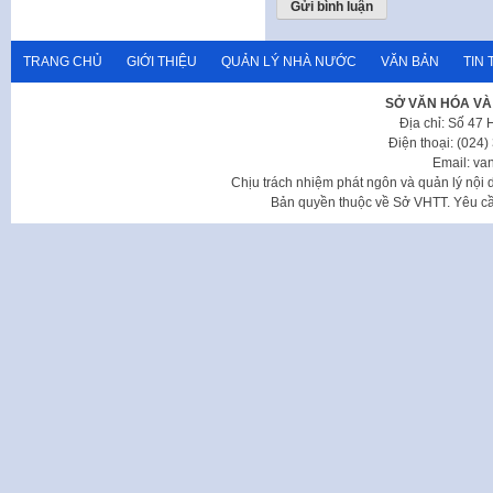
TRANG CHỦ
GIỚI THIỆU
QUẢN LÝ NHÀ NƯỚC
VĂN BẢN
TIN 
SỞ VĂN HÓA VÀ
Địa chỉ: Số 47
Điện thoại: (024
Email: va
Chịu trách nhiệm phát ngôn và quản lý nộ
Bản quyền thuộc về Sở VHTT. Yêu cầu 