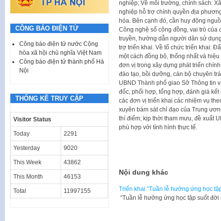
nghiệp; Về môi trường, chính sách: Xâ
nghiệp hỗ trợ chính quyền địa phương 
hóa. Bên cạnh đó, cần huy động nguồn
CÔNG BÁO ĐIỆN TỬ
Công nghệ số cộng đồng, vai trò của 
truyền, hướng dẫn người dân sử dụng 
Công báo điện tử nước Cộng
trợ triển khai. Về tổ chức triển khai:
hòa xã hội chủ nghĩa Việt Nam
một cách đồng bộ, thống nhất và hiệu
Công báo điện tử thành phố Hà
đơn vị trong xây dựng phát triển chính 
Nội
đào tạo, bồi dưỡng, cán bộ chuyên trá
UBND Thành phố giao Sở Thông tin và
đốc, phối hợp, tổng hợp, đánh giá kết
THỐNG KÊ TRUY CẬP
các đơn vị triển khai các nhiệm vụ t
xuyên bám sát chỉ đạo của Trung ương,
thí điểm; kịp thời tham mưu, đề xuất
Visitor Status
phù hợp với tình hình thực tế.
Today
2291
Yesterday
9020
This Week
43862
Nội dung khác
This Month
46153
Triển khai “Tuần lễ hưởng ứng học tậ
Total
11997155
“Tuần lễ hưởng ứng học tập suốt đời 