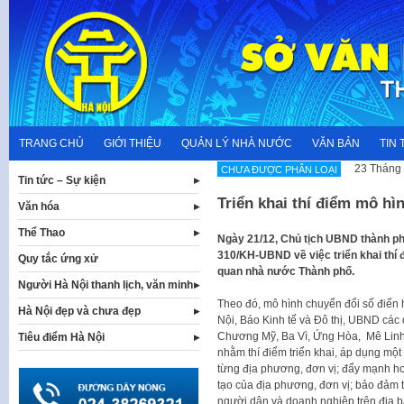
Skip
to
content
TRANG CHỦ
GIỚI THIỆU
QUẢN LÝ NHÀ NƯỚC
VĂN BẢN
TIN 
23 Tháng 
CHƯA ĐƯỢC PHÂN LOẠI
Tin tức – Sự kiện
Triển khai thí điểm mô hì
Văn hóa
Thể Thao
Ngày 21/12, Chủ tịch UBND thành ph
310/KH-UBND về việc triển khai thí 
Quy tắc ứng xử
quan nhà nước Thành phố.
Người Hà Nội thanh lịch, văn minh
Theo đó, mô hình chuyển đổi số điển h
Hà Nội đẹp và chưa đẹp
Nội, Báo Kinh tế và Đô thị, UBND các
Chương Mỹ, Ba Vì, Ứng Hòa, Mê Linh
Tiêu điểm Hà Nội
nhằm thí điểm triển khai, áp dụng một
từng địa phương, đơn vị; đẩy mạnh ho
tạo của địa phương, đơn vị; bảo đảm t
người dân và doanh nghiệp trên địa b