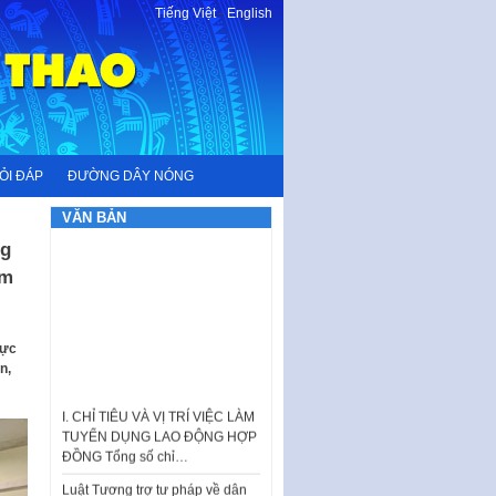
Tiếng Việt
-
English
ỎI ĐÁP
ĐƯỜNG DÂY NÓNG
VĂN BẢN
ng
âm
hực
n,
I. CHỈ TIÊU VÀ VỊ TRÍ VIỆC LÀM
TUYỂN DỤNG LAO ĐỘNG HỢP
ĐỒNG Tổng số chỉ…
Luật Tương trợ tư pháp về dân
sự và Kế hoạch số 187KH-
UBND ngày 0752026 của