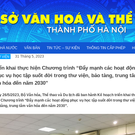
NHÀ NƯỚC
VĂN BẢN
TIN TỨC – SỰ KIỆN
THÔNG TIN CẤP PHÉP
H
31 Tháng 5, 2023
 VIỆN
iển khai thực hiện Chương trình “Đẩy mạnh các hoạt độ
c vụ học tập suốt đời trong thư viện, bảo tàng, trung t
n hóa đến năm 2030”
 26/5/2023, Bộ Văn hóa, Thể thao và Du lịch đã ban hành Kế hoạch triển khai t
 Chương trình “Đẩy mạnh các hoạt động phục vụ học tập suốt đời trong thư việ
tàng, trung tâm văn hóa đến năm 2030”.