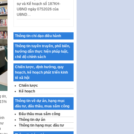
UBND…
Ban hành Danh mục vị trí khai
thác quảng cáo trên địa bàn
thành phố Hà Nội
Kế hoạch Tổ chức Cuộc thi
Thông tin chỉ đạo điều hành
chính luận về bảo vệ nền tảng tư
tưởng của Đảng…
Thông tin tuyên truyền, phổ biến,
hướng dẫn thực hiện pháp luật,
Công bố công khai dự toán kinh
chế độ chính sách
phí xây dựng pháp luật, hoàn
thiện thể chế, chính…
Chiến lược, định hướng, quy
hoạch, kế hoạch phát triển kinh
Quy định về nghiên cứu, ứng
tế xã hội
dụng khoa học, công nghệ, đổi
mới sáng tạo và chuyển…
Chiến lược
Kế hoạch
Quy định chi tiết và hướng dẫn
 tin,
thi hành một số điều của Luật Lý
Thông tin về dự án, hạng mục
 15%
lịch tư…
đầu tư, đấu thầu, mua sắm công
Sửa đổi, bổ sung một số nội
Đấu thầu mua sắm công
dung tại Nghị quyết số 30/NQ-
ính
Thông tin dự án
CP ngày 24 tháng 02…
thư
Thông tin hạng mục đầu tư
n
Ban hành Chương trình hành