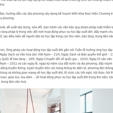
 Thể
thao và Du l
ị
ch xây d
ự
ng K
ế
ho
ạ
ch tri
ển khai Chương trình vớ
i nh
ữ
ng nhiệm 
như
:
đạo, hướ
ng d
ẫ
n
các địa phương xây dự
ng k
ế
ho
ạ
ch tri
ể
n khai th
ự
c hi
ện Chương tr
ị
a
p
hương
.
oát, đ
ề
xu
ấ
t xây d
ự
ng, s
ử
a đ
ổ
i, ban hành các văn b
ả
n quy ph
ạ
m pháp
lu
ậ
t nh
ằ
m t
 lang pháp lý trong vi
ệ
c đ
ổ
i m
ớ
i ho
ạ
t đ
ộ
ng ph
ụ
c v
ụ
h
ọ
c t
ậ
p
su
ố
t đ
ờ
i, đ
ẩ
y m
ạ
nh ch
s
ố
, t
ạ
o đi
ề
u ki
ệ
n đ
ể
ngư
ờ
i dân t
ự
h
ọ
c t
ậ
p trong
các thư vi
ệ
n, b
ả
o tàng, trung
tâm vă
h
ứ
c
, l
ồ
ng ghép
các ho
ạ
t đ
ộ
ng h
ọ
c t
ậ
p su
ố
t đ
ờ
i g
ắ
n v
ớ
i Tu
ầ
n l
ễ
hư
ở
ng
ứ
ng h
ọ
c t
ậ
p
, Ngày Sách và Văn hóa đ
ọ
c Vi
ệ
t Nam
–
21/4, Ngày
Sách và B
ả
n quy
ề
n th
ế
gi
ớ
i
–
2
y Qu
ố
c t
ế
b
ả
o tàng
–
18/5,
Ngày Chuy
ể
n
đ
ổ
i s
ố
qu
ố
c gia
–
10/1
0,
Ngày Di s
ả
n văn
 Nam
–
23/11 và các ngày l
ễ
,
ngày k
ỷ
ni
ệ
m c
ủ
a đ
ấ
t nư
ớ
c và đ
ị
a phương
; đ
ẩ
y m
ạ
nh
t đ
ộ
ng truy
ề
n
thông, tuyên truy
ề
n trên các
trang thông tin đi
ệ
n t
ử
,
phương ti
ệ
n thông
chúng và không gian m
ạ
ng v
ề
h
ọ
c t
ậ
p su
ố
t đ
ờ
i;
t
ổ
ch
ứ
c các h
ộ
i ngh
ị
, h
ộ
i th
ả
o,
h
ộ
i t
 hoan, giao lưu, to
ạ
đàm… v
ề
ho
ạ
t đ
ộ
ng ph
ụ
c v
ụ
h
ọ
c t
ậ
p su
ố
t đ
ờ
i
trong thư vi
ệ
n, b
ả
, trung tâm văn hoá
.