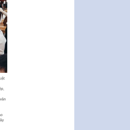
Ban hành Chương trình hành
động của Chính phủ thực hiện
Nghị quyết số 02-NQ/TW ngày
17…
THÔNG BÁO Tuyển dụng lao
động hợp đồng theo Nghị định
số 111/2022/NĐ-CP ngày
30/12/2022 của Chính…
Sửa đổi, bổ sung một số điều
của Thông tư số 320/2016/TT-
BTC của Bộ trưởng Bộ Tài…
Quy định về quản lý website
thương mại điện tử
uật.
Nghị quyết quy định điều kiện,
ệ
p,
thủ tục tặng, thu hồi danh hiệu
ổ
"Công dân danh dự…
 văn
Nghị quyết quy định một số
chính sách thúc đẩy nghiên cứu
khoa học, phát triển công…
áo
xây
Nghị quyết công bố Nghị quyết
quy phạm pháp luật của HĐND