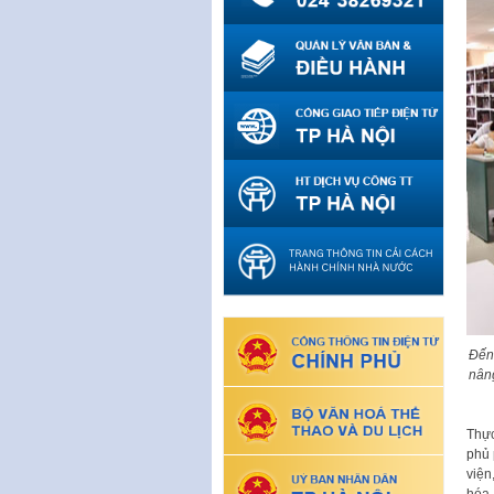
Đến 
nân
Th
ự
ph
ủ
việ
n