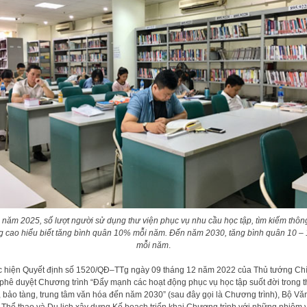
năm 2025, số lượt người sử dụng thư viện phục vụ nhu cầu học tập, tìm kiếm thông
g cao hiểu biết tăng bình quân 10% mỗi năm. Đến năm 2030, tăng bình quân 10 –
mỗi năm
.
c hi
ệ
n Quy
ết đị
nh s
ố
1520/QĐ
–
TTg ngày 09 tháng 12 năm 2022 củ
a
Th
ủ
tướ
ng Ch
phê duy
ệ
t C
hương trình “Đẩ
y m
ạ
nh các ho
ạt độ
ng ph
ụ
c
v
ụ
h
ọ
c t
ậ
p su
ốt đời trong 
, b
ảo tàng, trung tâm văn hóa đến năm 2030”
(sau đây gọi là Chương trình), Bộ
Vă