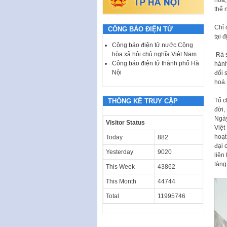
hóa,
thể 
C
h
ỉ
CÔNG BÁO ĐIỆN TỬ
tại đ
Công báo điện tử nước Cộng
hòa xã hội chủ nghĩa Việt Nam
Rà s
Công báo điện tử thành phố Hà
hành
Nội
đ
ổ
i 
hoá
.
T
ổ
c
THỐNG KÊ TRUY CẬP
đ
ờ
i
Ngà
Visitor Status
Vi
ệ
t
ho
ạ
Today
882
đ
ạ
i
Yesterday
9020
liên
tàng
This Week
43862
This Month
44744
Total
11995746