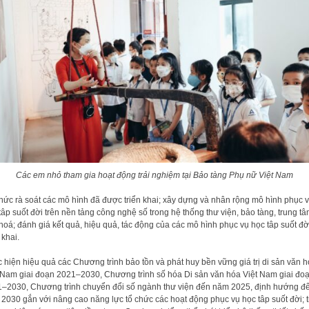
Các em nhỏ tham gia hoạt động trải nghiệm tại Bảo tàng Phụ nữ Việt Nam
h
ứ
c rà soát các mô hình
đã đượ
c tri
ể
n khai; xây d
ự
ng và nhân r
ộ
ng mô
hình ph
ụ
c v
tâp su
ốt đờ
i trên n
ề
n t
ả
ng công ngh
ệ
s
ố
trong h
ệ
th
ống thư việ
n,
b
ả
o tàng, trun
g tâ
hoá; đ
ánh giá k
ế
t qu
ả
, hi
ệ
u qu
ả, tác độ
ng c
ủ
a các mô
hình ph
ụ
c v
ụ
h
ọ
c tâp su
ốt đờ
 khai.
c hi
ệ
n hi
ệ
u qu
ả
các Chương trình b
ả
o t
ồ
n và phát huy b
ề
n v
ữ
ng giá tr
ị
di
s
ả
n văn h
 Nam giai đo
ạ
n 2021
–
2030, Chương trình s
ố
hóa Di s
ả
n văn
hóa Vi
ệ
t Nam giai đo
1
–
2030, Chương trình chuy
ể
n đ
ổ
i s
ố
ngành thư vi
ệ
n
đ
ế
n năm 2025, đ
ị
nh hư
ớ
ng đ
 2030 g
ắ
n v
ớ
i nâng cao năng l
ự
c t
ổ
ch
ứ
c các
ho
ạ
t đ
ộ
ng ph
ụ
c v
ụ
h
ọ
c tâp su
ố
t
đ
ờ
i
;
t