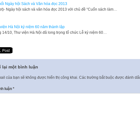
nổi Ngày hội Sách và Văn hóa đọc 2013
net)- Ngày hội sách và văn hóa đọc 2013 với chủ đề “Cuốn sách làm…
viện Hà Nội kỷ niệm 60 năm thành lập
 14/10, Thư viện Hà Nội đã long trọng tổ chức Lễ kỷ niệm 60…
 lại một bình luận
ail của bạn sẽ không được hiển thị công khai.
Các trường bắt buộc được đánh d
nh luận
*