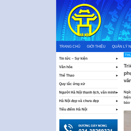
Skip
to
content
TRANG CHỦ
GIỚI THIỆU
QUẢN LÝ 
THƯ
Tin tức – Sự kiện
Tr
Văn hóa
phụ
Thể Thao
vă
Quy tắc ứng xử
Ngày
Người Hà Nội thanh lịch, văn minh
hiện
Hà Nội đẹp và chưa đẹp
bảo 
Tiêu điểm Hà Nội