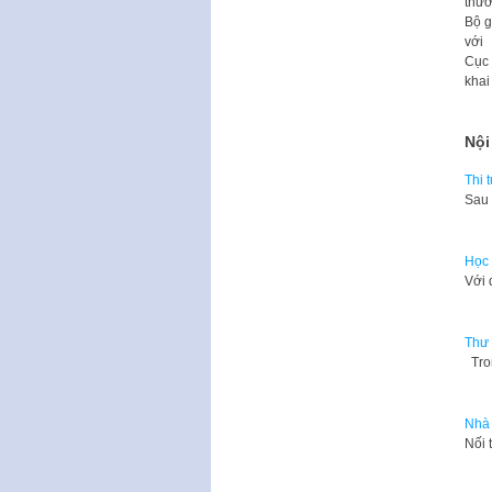
thư
Bộ g
v
ớ
i
C
ục
khai
Nội
Thi 
​Sau
Học 
​Với
Thư 
Tron
Nhà 
​Nối