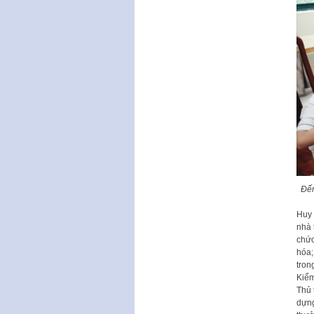
Đến
Huy
nhà t
ch
ứ
hóa
tron
K
i
ể
m
Th
ủ
d
ự
n