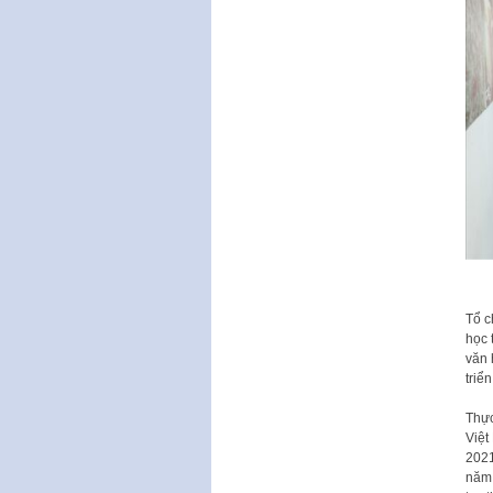
T
ổ
c
h
ọ
c 
văn 
triể
n
T
h
ự
Vi
ệ
t
202
năm