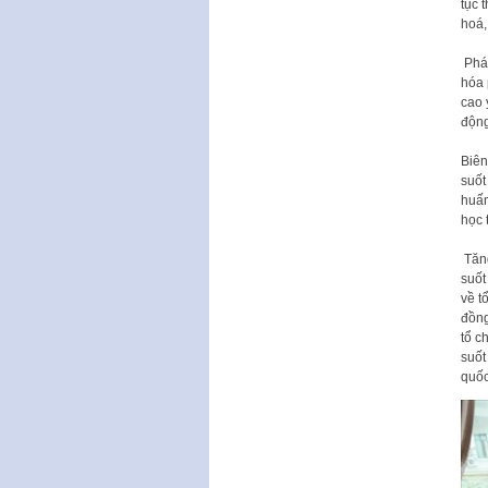
tục 
hoá,
Phát
hóa 
cao 
động
Biên
su
ốt
hu
ấ
h
ọ
c 
Tăng
suốt
về t
đồng
tổ c
suốt
quố