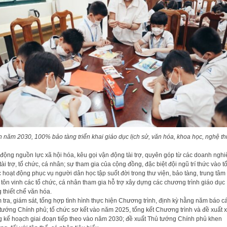
 năm 2030, 100% bảo tàng triển khai giáo dục lịch sử, văn hóa, khoa học, nghệ th
 độ
ng ngu
ồ
n l
ự
c xã h
ộ
i hóa, kêu g
ọ
i v
ận độ
ng tài tr
ợ
, quyên góp t
ừ
các doanh nghi
ài tr
ợ
, t
ổ
ch
ứ
c, cá nhân; s
ự
tham gia c
ủ
a c
ộ
ng đ
ồ
ng, đ
ặ
c
bi
ệ
t đ
ộ
i ngũ trí th
ứ
c vào t
c ho
ạ
t đ
ộ
ng ph
ụ
c v
ụ
ngư
ờ
i dân h
ọ
c t
ậ
p su
ố
t đ
ờ
i
trong thư vi
ệ
n, b
ả
o tàng, trung tâm
; tôn vinh các tổ chức, cá nhân tham
gia hỗ trợ xây dựng các chương trình giáo dục
g thiết chế văn hóa.
 tra, giám sát, t
ổ
ng h
ợ
p tình hình th
ự
c hi
ệ
n Chương trình, đ
ị
nh k
ỳ
h
ằ
ng năm báo c
tư
ớ
ng Chính ph
ủ
; t
ổ
ch
ứ
c sơ k
ế
t vào năm 2025, t
ổ
ng k
ế
t
Chương trình và đ
ề
xu
ấ
t 
g k
ế
ho
ạ
ch giai đo
ạ
n ti
ế
p theo vào năm 2030;
đ
ề
xu
ấ
t Th
ủ
tư
ớ
ng Chính ph
ủ
khen