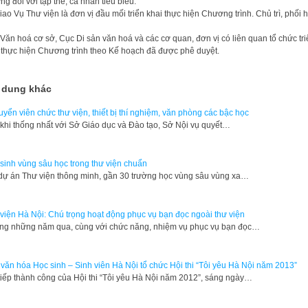
ở
ng đ
ố
i v
ớ
i t
ậ
p th
ể
, cá nhân tiêu bi
ể
u.
iao Vụ Thư viện là đơn vị
đầ
u m
ố
i tri
ể
n khai th
ự
c hi
ệ
n
Chương trình
. Ch
ủ
trì, ph
ố
i h
 Văn hoá cơ sở
, C
ụ
c Di s
ản văn hoá và các cơ quan, đơn vị
có liên quan t
ổ
ch
ứ
c tri
 th
ự
c hi
ệ
n
Chương trình theo
K
ế
ho
ạch đã được
phê
duy
ệ
t.
 dung khác
tuyển viên chức thư viện, thiết bị thí nghiệm, văn phòng các bậc học
 khi thống nhất với Sở Giáo dục và Đào tạo, Sở Nội vụ quyết…
sinh vùng sâu học trong thư viện chuẩn
 dự án Thư viện thông minh, gần 30 trường học vùng sâu vùng xa…
viện Hà Nội: Chú trọng hoạt động phục vụ bạn đọc ngoài thư viện
g những năm qua, cùng với chức năng, nhiệm vụ phục vụ bạn đọc…
văn hóa Học sinh – Sinh viên Hà Nội tổ chức Hội thi “Tôi yêu Hà Nội năm 2013”
 tiếp thành công của Hội thi “Tôi yêu Hà Nội năm 2012”, sáng ngày…