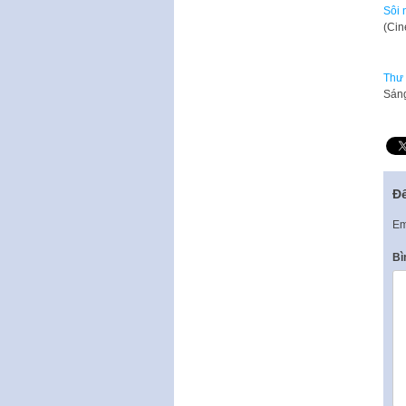
Sôi 
​(Ci
Thư 
Sáng
Để
Em
Bì