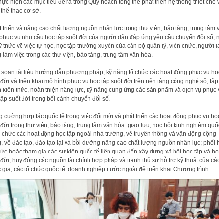
thực hiện các mục tiêu đề ra trong
Quy hoạch tổng thể phát triển hệ thống thiết chế 
 thể thao cơ sở
.
 triển và nâng cao chất lượng nguồn nhân lực trong thư viện, bảo
tàng, trung tâm 
phục vụ nhu cầu học tập suốt đời của người dân đáp ứng
yêu cầu chuyển đổi số; 
ý thức về việc tự học, học tập thường xuyên
của cán bộ quản lý, viên chức, người l
 làm việc trong các thư viện, bảo
tàng, trung tâm văn hóa.
 so
ạ
n tài li
ệu hướ
ng d
ẫn phương pháp, kỹ
năng tổ
ch
ứ
c các ho
ạ
t
độ
ng ph
ụ
c v
ụ
h
ọ
 đờ
i và tri
ể
n khai mô hình ph
ụ
c v
ụ
h
ọ
c t
ậ
p su
ốt đờ
i
trên n
ề
n t
ả
ng công ngh
ệ
s
ố
; t
ậ
p
n ki
ế
n th
ứ
c, hoàn thi
ện năng lự
c, k
ỹ
năng
cung
ứ
ng các s
ả
n ph
ẩ
m và d
ị
ch v
ụ
ph
ụ
c 
t
ậ
p su
ốt đờ
i trong b
ố
i c
ả
nh
chuy
ển đổ
i s
ố
.
 cường hợp tác quốc tế trong việc đổi mới và phát triển các hoạt
động phục vụ học
 đời trong thư viện, bảo tàng, trung tâm văn hóa:
giao
lưu, học hỏi kinh nghiệm quố
ổ chức các hoạt động học tập ngoài nhà
trường, về truyền thông và vận
động cộng
, về đào tạo, đào tạo lại và bồi
dưỡng nâng cao chất lượng nguồn nhân lực
;
phối 
hức hoặc tham gia các
sự kiện quốc tế liên quan đến xây dựng xã hội học tập và họ
 đời; h
uy
động các nguồn tài chính hợp pháp và tranh thủ sự hỗ
trợ kỹ thuật của cá
c
gia, các tổ chức quốc tế, doanh nghiệp nước ngoài để triển khai Chương trình.