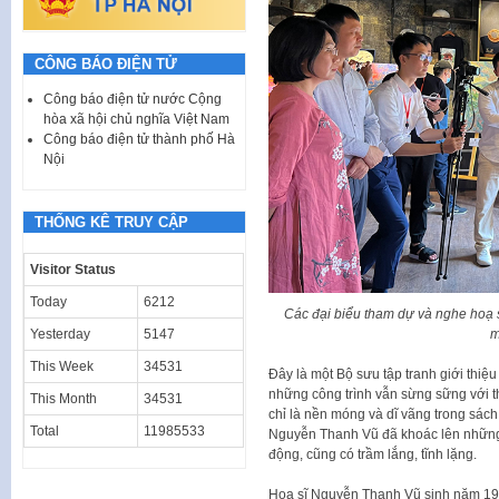
CÔNG BÁO ĐIỆN TỬ
Công báo điện tử nước Cộng
hòa xã hội chủ nghĩa Việt Nam
Công báo điện tử thành phố Hà
Nội
THỐNG KÊ TRUY CẬP
Visitor Status
Today
6212
Các đại biểu tham dự và nghe hoạ 
Yesterday
5147
m
This Week
34531
Đây là một Bộ sưu tập tranh giới thiệ
những công trình vẫn sừng sững với th
This Month
34531
chỉ là nền móng và dĩ vãng trong sách 
Total
11985533
Nguyễn Thanh Vũ đã khoác lên những 
động, cũng có trầm lắng, tĩnh lặng.
Hoạ sĩ Nguyễn Thanh Vũ sinh năm 1995