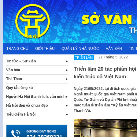
Skip
to
content
TRANG CHỦ
GIỚI THIỆU
QUẢN LÝ NHÀ NƯỚC
VĂN BẢN
TIN 
21 Tháng 5, 2022
TRIỂN LÃM
Tin tức – Sự kiện
Triển lãm 20 tác phẩm hộ
Văn hóa
kiến trúc cổ Việt Nam
Thể Thao
Quy tắc ứng xử
Ngày 21/05/2022, tại di tích quốc gi
Nghệ thuật Quốc gia Việt Nam phối 
Người Hà Nội thanh lịch, văn minh
Quốc Tử Giám và Dự án Phi lợi nhuậ
mạc tuần lễ triển lãm “Kỳ ẩn Việt N
Hà Nội đẹp và chưa đẹp
Thanh Vũ.
Tiêu điểm Hà Nội