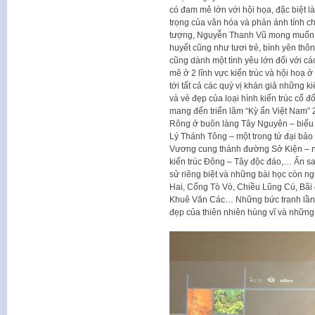
có đam mê lớn với hội họa, đặc biệt l
trọng của văn hóa và phản ánh tính c
tượng, Nguyễn Thanh Vũ mong muốn t
huyết cũng như tươi trẻ, bình yên th
cũng dành một tình yêu lớn đối với c
mê ở 2 lĩnh vực kiến trúc và hội hoạ 
tới tất cả các quý vị khán giả những k
và vẻ đẹp của loại hình kiến trúc cổ 
mang đến triển lãm “Kỳ ẩn Việt Nam” 2
Rông ở buôn làng Tây Nguyên – biểu t
Lý Thánh Tông – một trong tứ đại bảo
Vương cung thánh đường Sở Kiện – nh
kiến trúc Đông – Tây độc đáo,… Ẩn sa
sử riêng biệt và những bài học còn n
Hai, Cổng Tò Vò, Chiều Lũng Cú, Bãi 
Khuê Văn Các… Những bức tranh lần đ
đẹp của thiên nhiên hùng vĩ và những 