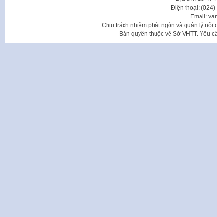
Điện thoại: (024
Email: va
Chịu trách nhiệm phát ngôn và quản lý nộ
Bản quyền thuộc về Sở VHTT. Yêu cầu 