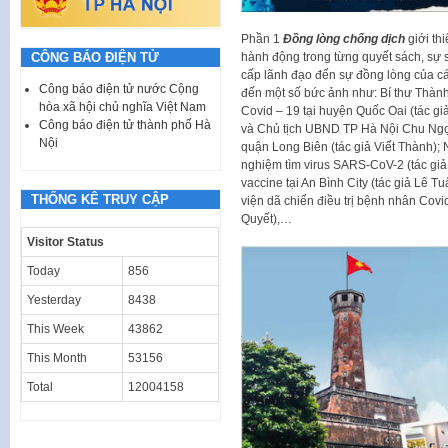
Phần 1
Đồng lòng chống dịch
giới th
hành động trong từng quyết sách, sự s
CÔNG BÁO ĐIỆN TỬ
cấp lãnh đạo đến sự đồng lòng của cá
Công báo điện tử nước Cộng
đến một số bức ảnh như: Bí thư Thành
hòa xã hội chủ nghĩa Việt Nam
Covid – 19 tại huyện Quốc Oai (tác g
Công báo điện tử thành phố Hà
và Chủ tịch UBND TP Hà Nội Chu Ngọc
Nội
quận Long Biên (tác giả Viết Thành);
nghiệm tìm virus SARS-CoV-2 (tác giả
vaccine tại An Bình City (tác giả Lê T
THỐNG KÊ TRUY CẬP
viện dã chiến điều trị bệnh nhân Cov
Quyết),…
Visitor Status
Today
856
Yesterday
8438
This Week
43862
This Month
53156
Total
12004158