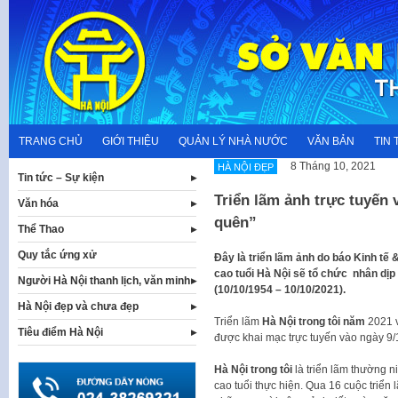
Skip
to
content
TRANG CHỦ
GIỚI THIỆU
QUẢN LÝ NHÀ NƯỚC
VĂN BẢN
TIN 
8 Tháng 10, 2021
HÀ NỘI ĐẸP
Tin tức – Sự kiện
Triển lãm ảnh trực tuyến
Văn hóa
quên”
Thể Thao
Quy tắc ứng xử
Đây là triển lãm ảnh do báo Kinh tế 
cao tuổi Hà Nội sẽ tổ chức nhân dị
Người Hà Nội thanh lịch, văn minh
(10/10/1954 – 10/10/2021).
Hà Nội đẹp và chưa đẹp
Triển lãm
Hà Nội trong tôi năm
2021 
Tiêu điểm Hà Nội
được khai mạc trực tuyến vào ngày 9/
Hà Nội trong tôi
là triển lãm thường n
cao tuổi thực hiện. Qua 16 cuộc triển 