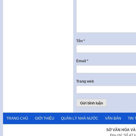
Tên
*
Email
*
Trang web
TRANG CHỦ
GIỚI THIỆU
QUẢN LÝ NHÀ NƯỚC
VĂN BẢN
TIN 
SỞ VĂN HÓA VÀ
Địa chỉ: Số 47