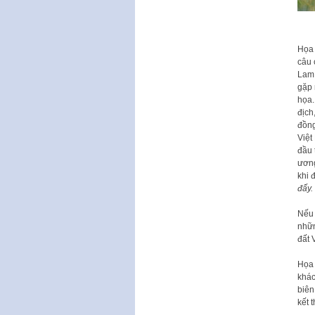
Họa 
câu 
Lam 
gặp 
họa.
địch
đồng
Việt
đầu 
ương
khi 
đấy.
Nếu 
nhữn
đất 
Họa 
khác
biên
kết 