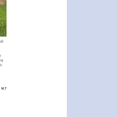
tiếp công dân của Thường trực
HĐND, đại biểu HĐND thành…
Nghị quyết về một số chính sách
ưu đãi, hỗ trợ phát triển hạ tầng,
tổ chức…
Nghị quyết quy định một số nội
dung và định mức chi quản lý
ất.
hoạt động khoa…
Quy định mức tiền phạt đối với
một số hành vi vi phạm hành
p
chính trong lĩnh…
ong
có
Phê duyệt Chương trình phát
triển kinh tế số và xã hội số giai
đoạn 2026 -…
M.T