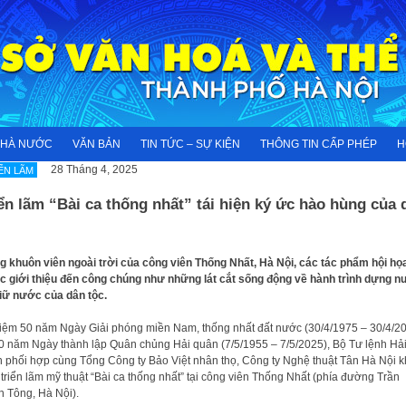
NHÀ NƯỚC
VĂN BẢN
TIN TỨC – SỰ KIỆN
THÔNG TIN CẤP PHÉP
H
28 Tháng 4, 2025
ỂN LÃM
ển lãm “Bài ca thống nhất” tái hiện ký ức hào hùng của 
g khuôn viên ngoài trời của công viên Thống Nhất, Hà Nội, các tác phẩm hội họ
 giới thiệu đến công chúng như những lát cắt sống động về hành trình dựng 
iữ nước của dân tộc.
iệm 50 năm Ngày Giải phóng miền Nam, thống nhất đất nước (30/4/1975 – 30/4/2
0 năm Ngày thành lập Quân chủng Hải quân (7/5/1955 – 7/5/2025), Bộ Tư lệnh Hả
 phối hợp cùng Tổng Công ty Bảo Việt nhân thọ, Công ty Nghệ thuật Tân Hà Nội k
triển lãm mỹ thuật “Bài ca thống nhất” tại công viên Thống Nhất (phía đường Trần
 Tông, Hà Nội).