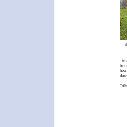
Cá
Tại 
hình
hòa 
được
Triể