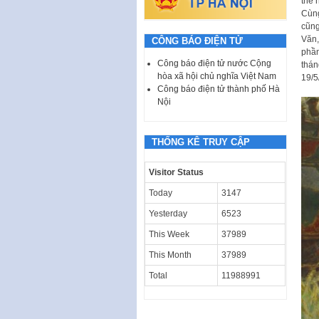
thế 
Cùng
cũng
Văn,
CÔNG BÁO ĐIỆN TỬ
phần
Công báo điện tử nước Cộng
thán
hòa xã hội chủ nghĩa Việt Nam
19/5
Công báo điện tử thành phố Hà
Nội
THỐNG KÊ TRUY CẬP
Visitor Status
Today
3147
Yesterday
6523
This Week
37989
This Month
37989
Total
11988991