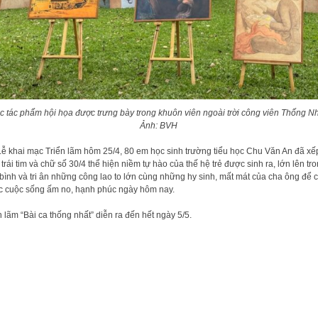
c tác phẩm hội họa được trưng bày trong khuôn viên ngoài trời công viên Thống Nh
Ảnh: BVH
Lễ khai mạc Triển lãm hôm 25/4, 80 em học sinh trường tiểu học Chu Văn An đã xế
 trái tim và chữ số 30/4 thể hiện niềm tự hào của thế hệ trẻ được sinh ra, lớn lên tr
bình và tri ân những công lao to lớn cùng những hy sinh, mất mát của cha ông để 
 cuộc sống ấm no, hạnh phúc ngày hôm nay.
n lãm “Bài ca thống nhất” diễn ra đến hết ngày 5/5.