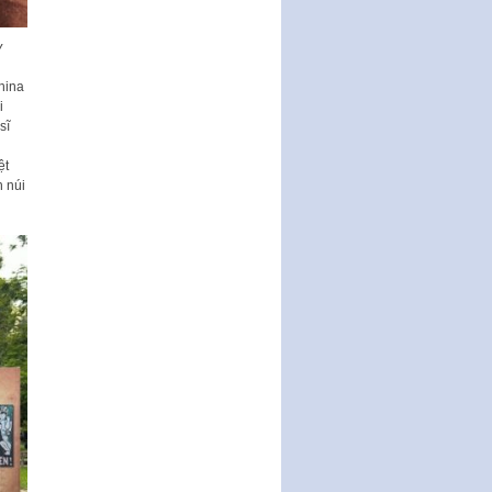
17…
y
THÔNG BÁO Tuyển dụng lao
động hợp đồng theo Nghị định
china
số 111/2022/NĐ-CP ngày
i
30/12/2022 của Chính…
sĩ
Sửa đổi, bổ sung một số điều
của Thông tư số 320/2016/TT-
ệt
BTC của Bộ trưởng Bộ Tài…
n núi
Quy định về quản lý website
thương mại điện tử
Nghị quyết quy định điều kiện,
thủ tục tặng, thu hồi danh hiệu
"Công dân danh dự…
Nghị quyết quy định một số
chính sách thúc đẩy nghiên cứu
khoa học, phát triển công…
Nghị quyết công bố Nghị quyết
quy phạm pháp luật của HĐND
Thành phố triển khai thi…
Nghị quyết ban hành quy chế