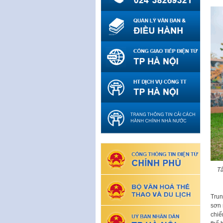
Tấ
Trun
sơn 
chiế