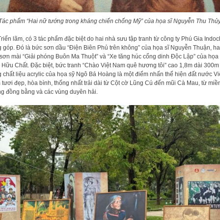
Tác phẩm “Hai nữ tướng trong kháng chiến chống Mỹ” của họa sĩ Nguyễn Thu Thủ
Triển lãm, có 3 tác phẩm đặc biệt do hai nhà sưu tập tranh từ công ty Phú Gia Indo
 góp. Đó là bức sơn dầu “Điện Biên Phủ trên không” của họa sĩ Nguyễn Thuận, ha
sơn mài “Giải phóng Buôn Ma Thuột” và “Xe tăng húc cổng dinh Độc Lập” của họa 
 Hữu Chất. Đặc biệt, bức tranh “Chào Việt Nam quê hương tôi” cao 1,8m dài 300m
 chất liệu acrylic của họa sỹ Ngô Bá Hoàng là một điểm nhấn thể hiện đất nước Vi
tươi đẹp, hòa bình, thống nhất trải dài từ Cột cờ Lũng Cú đến mũi Cà Mau, từ miề
g đồng bằng và các vùng duyên hải.