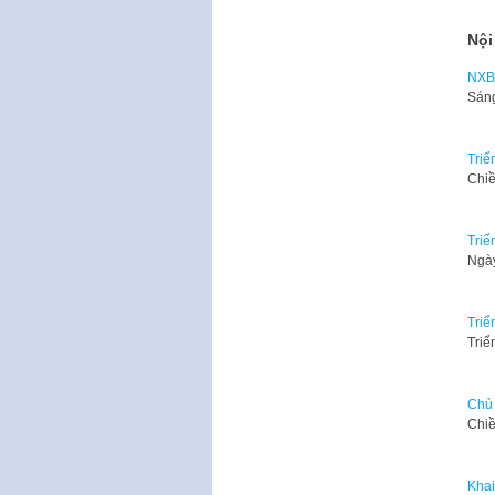
Nội
NXB 
​Sán
Triể
Chiề
Triể
​Ngà
Triể
Triể
Chủ 
​Chi
Khai