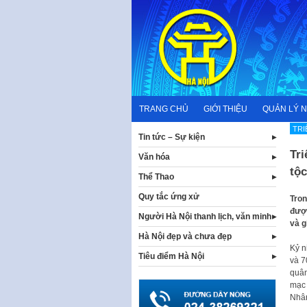
Skip
to
content
TRANG CHỦ
GIỚI THIỆU
QUẢN LÝ 
TRI
Tin tức – Sự kiện
Tri
Văn hóa
tộc
Thể Thao
Quy tắc ứng xử
Tron
được
Người Hà Nội thanh lịch, văn minh
và g
Hà Nội đẹp và chưa đẹp
Kỷ n
Tiêu điểm Hà Nội
và 7
quân
mạc 
Nhân