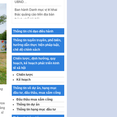
thác quảng cáo trên địa bàn
thành phố Hà Nội
Kế hoạch Tổ chức Cuộc thi
chính luận về bảo vệ nền tảng tư
tưởng của Đảng…
Thông tin chỉ đạo điều hành
Công bố công khai dự toán kinh
phí xây dựng pháp luật, hoàn
Thông tin tuyên truyền, phổ biến,
thiện thể chế, chính…
hướng dẫn thực hiện pháp luật,
chế độ chính sách
Quy định về nghiên cứu, ứng
dụng khoa học, công nghệ, đổi
Chiến lược, định hướng, quy
mới sáng tạo và chuyển…
hoạch, kế hoạch phát triển kinh
tế xã hội
Quy định chi tiết và hướng dẫn
thi hành một số điều của Luật Lý
Chiến lược
lịch tư…
Kế hoạch
Sửa đổi, bổ sung một số nội
Thông tin về dự án, hạng mục
ống
dung tại Nghị quyết số 30/NQ-
đầu tư, đấu thầu, mua sắm công
CP ngày 24 tháng 02…
Đấu thầu mua sắm công
Ban hành Chương trình hành
 họa
Thông tin dự án
động của Chính phủ thực hiện
háng
Thông tin hạng mục đầu tư
Nghị quyết số 02-NQ/TW ngày
 sĩ