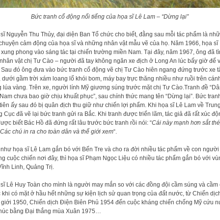
Bức tranh cổ động nổi tiếng của họa sĩ Lê Lam – “Dừng lại”
sĩ Nguyễn Thu Thủy, đại diện Ban Tổ chức cho biết, đằng sau mỗi tác phẩm là nh
chuyện cảm động của họa sĩ và những nhân vật mẫu vẽ của họ. Năm 1966, họa sĩ
xung phong vào sáng tác tại chiến trường miền Nam. Tại đây, năm 1967, ông đã t
nhân vật chị Tư Cào – người đã tay không ngăn xe địch ở Long An lúc bấy giờ để 
 Sau đó ông đưa vào bức tranh cổ động vẽ chị Tư Cào hiên ngang đứng trước xe 
, dưới gầm trời xám loang lổ khói bom, máy bay trực thăng nhiều như ruồi trên cán
 lúa vàng. Trên xe, người lính Mỹ giương súng trước mặt chị Tư Cào.Tranh đề “Dâ
 Nam chưa bao giờ chịu khuất phục”, sau chính thức mang tên “Dừng lại”. Bức tran
tiên ấy sau đó bị quân địch thu giữ như chiến lợi phẩm. Khi họa sĩ Lê Lam về Trun
 Cục đã vẽ lại bức tranh gửi ra Bắc. Khi tranh được triển lãm, tác giả đã rất xúc đ
được biết Bác Hồ đã đứng rất lâu trước bức tranh rồi nói: “
Cái này mạnh hơn sắt th
 Các chú in ra cho toàn dân và thế giới xem
“.
như họa sĩ Lê Lam gắn bó với Bến Tre và cho ra đời nhiều tác phẩm về con người
g cuộc chiến nơi đây, thì họa sĩ Phạm Ngọc Liệu có nhiều tác phẩm gắn bó với vù
Vĩnh Linh, Quảng Trị.
sĩ Lê Huy Toàn cho mình là người may mắn so với các đồng đội cầm súng và cầm
 khi có mặt ở hầu hết những sự kiện lịch sử quan trọng của đất nước, từ Chiến dịc
 giới 1950, Chiến dịch Điện Biên Phủ 1954 đến cuộc kháng chiến chống Mỹ cứu 
thúc bằng Đại thắng mùa Xuân 1975…