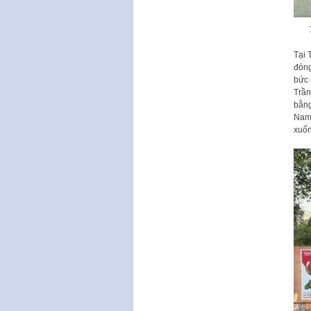
Tại 
đóng
bức 
Trần
bằng
Nam 
xuốn