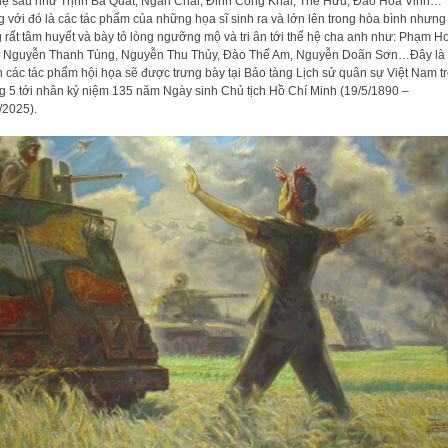
hệ sau như Trịnh Bá Quát, Ngân Chài, Đinh Công Khải, Thế Hữu, Đào Hoa Vinh…
 với đó là các tác phẩm của những họa sĩ sinh ra và lớn lên trong hòa bình nhưng
 rất tâm huyết và bày tỏ lòng ngưỡng mộ và tri ân tới thế hệ cha anh như: Phạm 
 Nguyễn Thanh Tùng, Nguyễn Thu Thủy, Đào Thế Am, Nguyễn Doãn Sơn…Đây là
 các tác phẩm hội họa sẽ được trưng bày tại Bảo tàng Lịch sử quân sự Việt Nam t
g 5 tới nhân kỷ niệm 135 năm Ngày sinh Chủ tịch Hồ Chí Minh (19/5/1890 –
/2025).