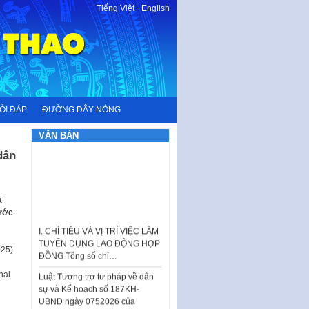
Tiếng Việt
-
English
ỎI ĐÁP
ĐƯỜNG DÂY NÓNG
VĂN BẢN
dân
a
I. CHỈ TIÊU VÀ VỊ TRÍ VIỆC LÀM
nước
TUYỂN DỤNG LAO ĐỘNG HỢP
ĐỒNG Tổng số chỉ…
025)
Luật Tương trợ tư pháp về dân
i
sự và Kế hoạch số 187KH-
hai
UBND ngày 0752026 của
UBND…
Ban hành Danh mục vị trí khai