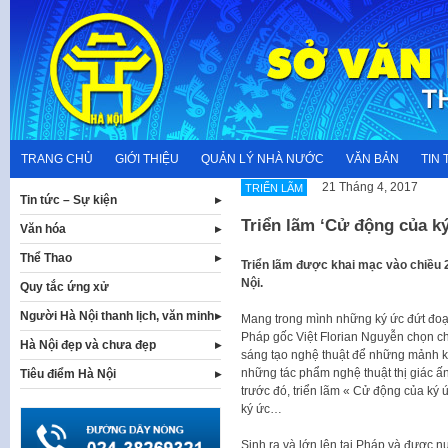
Skip
to
content
TRANG CHỦ
GIỚI THIỆU
QUẢN LÝ NHÀ NƯỚC
VĂN BẢN
TIN 
21 Tháng 4, 2017
TRIỂN LÃM
Tin tức – Sự kiện
Triển lãm ‘Cử động của ký
Văn hóa
Thể Thao
Triển lãm được khai mạc vào chiều 2
Nội.
Quy tắc ứng xử
Người Hà Nội thanh lịch, văn minh
Mang trong mình những ký ức đứt đoạn
Pháp gốc Việt Florian Nguyễn chọn c
Hà Nội đẹp và chưa đẹp
sáng tạo nghệ thuật để những mảnh ký
những tác phẩm nghệ thuật thị giác ấ
Tiêu điểm Hà Nội
trước đó, triển lãm « Cử động của ký 
ký ức…
Sinh ra và lớn lên tại Pháp và được 