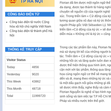
Florian đã tìm được một ngôn ngữ thể 
đa dạng, được tạo thành từ hàng nghì
chuyện về nguồn cội của người nghệ s
CÔNG BÁO ĐIỆN TỬ
xúc. Trong triển làm « Cử động của ký
tương quan giữa vũ đạo và ký ức thô
Công báo điện tử nước Cộng
người Pháp gốc Việt Sébastien Lý. N
hòa xã hội chủ nghĩa Việt Nam
triển lãm «Cử động của ký ức » sẽ đượ
Công báo điện tử thành phố Hà
diễn múa « Không chỉ là ký ức » cũng 
Nội
Trong các tác phẩm lần này, Florian 
THỐNG KÊ TRUY CẬP
mà sử dụng lời kể của những người b
tác. Triển lãm « Cử động của ký ức »
Visitor Status
những hồi ức và lãng quên luôn đan x
được thể hiện thông qua hình ảnh, ng
Today
4856
cận mới với tác phẩm, thông qua lăng
họa cùng ngôn ngữ cơ thể sẽ mang tá
Yesterday
9020
đến và đi, mang theo những ký ức và 
This Week
43862
là một dấu gạch nối giữa những gì đã
sẽ được nhìn thấy, nghe thấy và cảm 
This Month
48718
Florian Nguyễn là nghệ sĩ tạo hình n
Total
11999720
sinh sống và làm việc tại T.P Hồ Chí M
Pháp và nhiều nước trên thế giới.