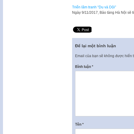
Triển lãm tranh “Du và Dội”
Ngày 9/11/2017, Bảo tàng Hà Nội sẽ t
Để lại một bình luận
Email của bạn sẽ không được hiển t
Bình luận
*
Tên
*