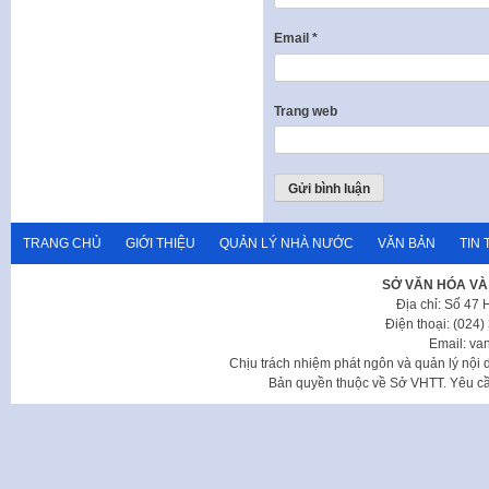
Email
*
Trang web
TRANG CHỦ
GIỚI THIỆU
QUẢN LÝ NHÀ NƯỚC
VĂN BẢN
TIN 
SỞ VĂN HÓA VÀ
Địa chỉ: Số 47
Điện thoại: (024
Email: va
Chịu trách nhiệm phát ngôn và quản lý nộ
Bản quyền thuộc về Sở VHTT. Yêu cầu 