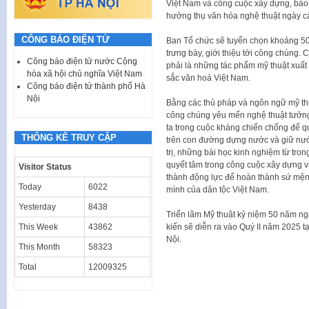
Việt Nam và công cuộc xây dựng, bảo 
hưởng thụ văn hóa nghệ thuật ngày c
CÔNG BÁO ĐIỆN TỬ
Ban Tổ chức sẽ tuyển chọn khoảng 50
trưng bày, giới thiệu tới công chúng. 
Công báo điện tử nước Cộng
phải là những tác phẩm mỹ thuật xuất 
hòa xã hội chủ nghĩa Việt Nam
sắc văn hoá Việt Nam.
Công báo điện tử thành phố Hà
Nội
Bằng các thủ pháp và ngôn ngữ mỹ thuậ
công chúng yêu mến nghệ thuật tưởng
ta trong cuộc kháng chiến chống đế qu
THỐNG KÊ TRUY CẬP
trên con đường dựng nước và giữ nướ
trị, những bài học kinh nghiệm từ tron
quyết tâm trong công cuộc xây dựng v
Visitor Status
thành động lực để hoàn thành sứ mện
Today
6022
mình của dân tộc Việt Nam.
Yesterday
8438
Triển lãm Mỹ thuật kỷ niệm 50 năm ng
This Week
43862
kiến sẽ diễn ra vào Quý II năm 2025 
Nội.
This Month
58323
Total
12009325