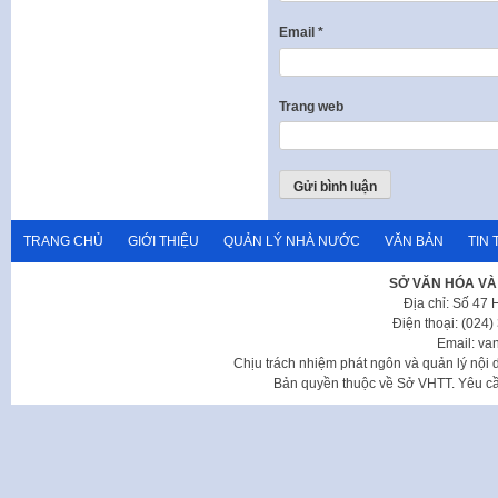
Email
*
Trang web
TRANG CHỦ
GIỚI THIỆU
QUẢN LÝ NHÀ NƯỚC
VĂN BẢN
TIN 
SỞ VĂN HÓA VÀ
Địa chỉ: Số 47
Điện thoại: (024
Email: va
Chịu trách nhiệm phát ngôn và quản lý nộ
Bản quyền thuộc về Sở VHTT. Yêu cầu 