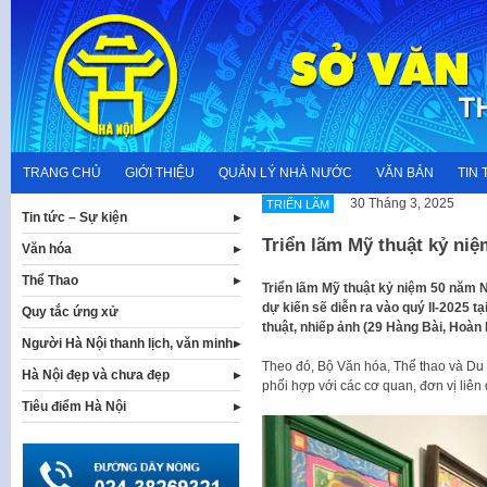
Skip
to
content
TRANG CHỦ
GIỚI THIỆU
QUẢN LÝ NHÀ NƯỚC
VĂN BẢN
TIN 
30 Tháng 3, 2025
TRIỂN LÃM
Tin tức – Sự kiện
Triển lãm Mỹ thuật kỷ ni
Văn hóa
Thể Thao
Triển lãm Mỹ thuật kỷ niệm 50 năm N
dự kiến sẽ diễn ra vào quý II-2025 t
Quy tắc ứng xử
thuật, nhiếp ảnh (29 Hàng Bài, Hoàn 
Người Hà Nội thanh lịch, văn minh
Theo đó, Bộ Văn hóa, Thể thao và Du l
Hà Nội đẹp và chưa đẹp
phối hợp với các cơ quan, đơn vị liên
Tiêu điểm Hà Nội