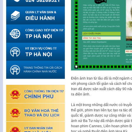
Điện ảnh Iran từ lâu đã là một ngành 
với phong cách tối giản và cách kể ch
Iran đã được sản xuất cách đây 90 nă
ra điện ảnh.
Là một trong những đất nước có truyền
thế giới, phim Iran liên tục tạo ra tác
quốc tế, giành được sự công nhận và 
ảnh xứ Ba Tư này đã nhận được giải t
hoan phim Cannes, Liên hoan phim Be
học và nghệ thuật điện ảnh Hoa Kỳ.