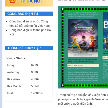
CÔNG BÁO ĐIỆN TỬ
Công báo điện tử nước Cộng
hòa xã hội chủ nghĩa Việt Nam
Công báo điện tử thành phố Hà
Nội
THỐNG KÊ TRUY CẬP
Visitor Status
Today
6279
Yesterday
9020
This Week
43862
This Month
50141
Total
12001143
Trong những năm gần đây, điện ảnh Ir
phim quốc tế Hà Nội, giành được nhiề
một cường quốc điện ảnh.