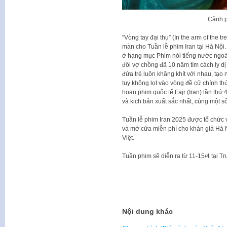
Cảnh p
“Vòng tay đại thụ” (In the arm of the
màn cho Tuần lễ phim Iran tại Hà Nội.
ở hạng mục Phim nói tiếng nước ngoài
đôi vợ chồng đã 10 năm tìm cách ly dị
đứa trẻ luôn khăng khít với nhau, tạo
tuy không lọt vào vòng đề cử chính thứ
hoan phim quốc tế Fajr (Iran) lần thứ 
và kịch bản xuất sắc nhất, cùng một s
Tuần lễ phim Iran 2025 được tổ chức 
và mở cửa miễn phí cho khán giả Hà N
Việt.
Tuần phim sẽ diễn ra từ 11-15/4 tại T
Nội dung khác