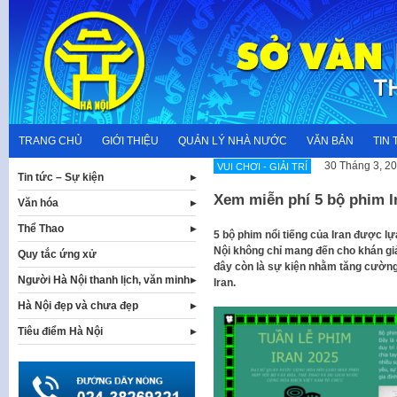
Skip
to
content
TRANG CHỦ
GIỚI THIỆU
QUẢN LÝ NHÀ NƯỚC
VĂN BẢN
TIN 
30 Tháng 3, 2
VUI CHƠI - GIẢI TRÍ
Tin tức – Sự kiện
Xem miễn phí 5 bộ phim Ir
Văn hóa
Thể Thao
5 bộ phim nổi tiếng của Iran được lựa
Nội không chỉ mang đến cho khán giả
Quy tắc ứng xử
đây còn là sự kiện nhằm tăng cường
Người Hà Nội thanh lịch, văn minh
Iran.
Hà Nội đẹp và chưa đẹp
Tiêu điểm Hà Nội