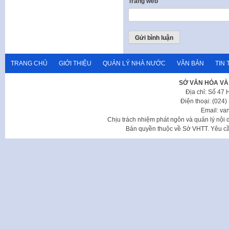
Trang web
TRANG CHỦ
GIỚI THIỆU
QUẢN LÝ NHÀ NƯỚC
VĂN BẢN
TIN 
SỞ VĂN HÓA VÀ
Địa chỉ: Số 47
Điện thoại: (024
Email: va
Chịu trách nhiệm phát ngôn và quản lý nộ
Bản quyền thuộc về Sở VHTT. Yêu cầu 