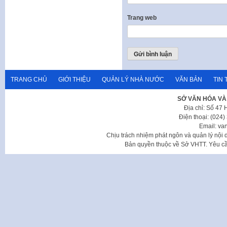
Trang web
TRANG CHỦ
GIỚI THIỆU
QUẢN LÝ NHÀ NƯỚC
VĂN BẢN
TIN 
SỞ VĂN HÓA VÀ
Địa chỉ: Số 47
Điện thoại: (024
Email: va
Chịu trách nhiệm phát ngôn và quản lý nộ
Bản quyền thuộc về Sở VHTT. Yêu cầu 