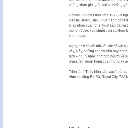
chúng khán giả, giúp mở ra những góc
Chiharu Shiota (sinh năm 1972) là ng
việc tại Berlin, Đức. Thực hành nghệ 
khác nhau của nghệ thuật sắp đặt và t
mô lớn được xâu chuỗi tỉ mỉ và khéo l
không gian.
Mạng lưới đó kết nối với các đồ vật c
váy, giầy, những con thuyền hay những
giới – ngụ ý nhắc nhở con người về sự
phận, tầm quan trọng của những ký ức 
Triển lãm “Thủy triều cảm xúc” diễn r
Vincom, tầng B1-R3, Royal City, 72A 