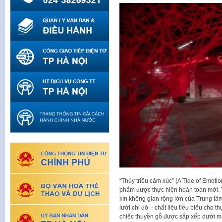
“Thủy triều cảm xúc” (A Tide of Emotio
phẩm được thực hiện hoàn toàn mới. T
kín không gian rộng lớn của Trung t
lưới chỉ đỏ – chất liệu tiêu biểu cho 
chiếc thuyền gỗ được sắp xếp dưới mặ