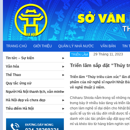
Skip
to
content
TRANG CHỦ
GIỚI THIỆU
QUẢN LÝ NHÀ NƯỚC
VĂN BẢN
TIN 
29 Tháng 11, 2023
TRIỂN LÃM
Tin tức – Sự kiện
Triển lãm sắp đặt “Thủy t
Văn hóa
Thể Thao
Triển lãm “Thủy triều cảm xúc” lần đ
phẩm của nữ nghệ sĩ người Nhật Bản 
Quy tắc ứng xử
về nghệ thuật ý niệm.
Người Hà Nội thanh lịch, văn minh
Chiharu Shiota nằm trong số những ng
Hà Nội đẹp và chưa đẹp
trưng bày ở nhiều bảo tàng và triển l
chọn làm nghệ sĩ đại diện cho Nhật B
Tiêu điểm Hà Nội
quốc tế uy tín và lâu đời nhất được tổ
danh với các tác phẩm sắp đặt quy mô
mỉ và khéo léo từ hàng trăm nghìn sợi 