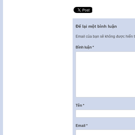
Để lại một bình luận
Email của bạn sẽ không được hiển t
Bình luận
*
Tên
*
Email
*