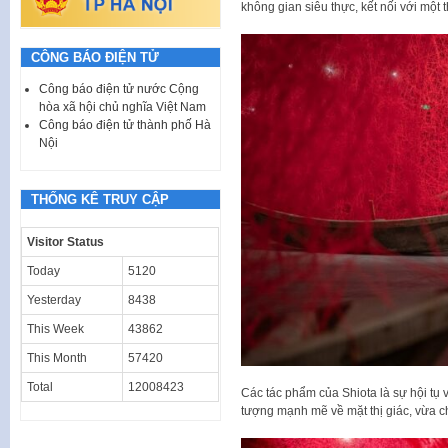
không gian siêu thực, kết nối với một 
CÔNG BÁO ĐIỆN TỬ
Công báo điện tử nước Cộng
hòa xã hội chủ nghĩa Việt Nam
Công báo điện tử thành phố Hà
Nội
THỐNG KÊ TRUY CẬP
Visitor Status
Today
5120
Yesterday
8438
This Week
43862
This Month
57420
Total
12008423
Các tác phẩm của Shiota là sự hội tụ 
tượng mạnh mẽ về mặt thị giác, vừa ch