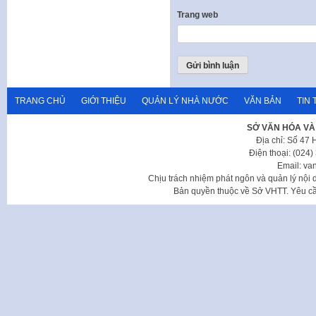
Trang web
TRANG CHỦ
GIỚI THIỆU
QUẢN LÝ NHÀ NƯỚC
VĂN BẢN
TIN 
SỞ VĂN HÓA VÀ
Địa chỉ: Số 47
Điện thoại: (024
Email: va
Chịu trách nhiệm phát ngôn và quản lý nộ
Bản quyền thuộc về Sở VHTT. Yêu cầu 