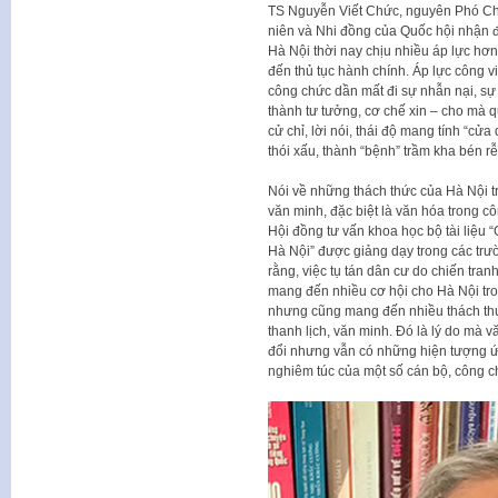
TS Nguyễn Viết Chức, nguyên Phó Ch
niên và Nhi đồng của Quốc hội nhận đ
Hà Nội thời nay chịu nhiều áp lực hơn 
đến thủ tục hành chính. Áp lực công v
công chức dần mất đi sự nhẫn nại, sự
thành tư tưởng, cơ chế xin – cho mà 
cử chỉ, lời nói, thái độ mang tính “cửa
thói xấu, thành “bệnh” trầm kha bén r
Nói về những thách thức của Hà Nội t
văn minh, đặc biệt là văn hóa trong 
Hội đồng tư vấn khoa học bộ tài liệu 
Hà Nội” được giảng dạy trong các trư
rằng, việc tụ tán dân cư do chiến tran
mang đến nhiều cơ hội cho Hà Nội tro
nhưng cũng mang đến nhiều thách thứ
thanh lịch, văn minh. Đó là lý do mà 
đổi nhưng vẫn có những hiện tượng ứ
nghiêm túc của một số cán bộ, công 