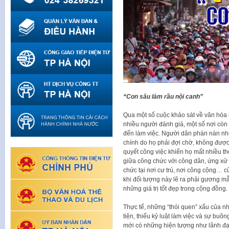
“Con sâu làm rầu nội canh”
Qua một số cuộc khảo sát về văn hóa 
nhiều người đánh giá, một số nơi cò
đến làm việc. Người dân phàn nàn nhiề
chính do họ phải đợi chờ, không được g
quyết công việc khiến họ mất nhiều t
giữa công chức với công dân, ứng xử
chức tại nơi cư trú, nơi công cộng… c
khi đối tượng này lẽ ra phải gương mẫ
những giá trị tốt đẹp trong cộng đồng.
Thực tế, những “thói quen” xấu của n
tiện, thiếu kỷ luật làm việc và sự buô
mới có những hiện tượng như lãnh đạo