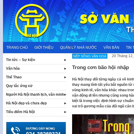
Skip
to
content
TRANG CHỦ
GIỚI THIỆU
QUẢN LÝ NHÀ NƯỚC
VĂN BẢN
TIN 
20 Tháng 12,
NẾP SỐNG VĂN HOÁ
Tin tức – Sự kiện
Trong cơn bão hội nhập
Văn hóa
Thể Thao
Hà Nội thay đổi từng ngày cả về kinh
thay mang tính tất yếu bắt nguồn từ 
Quy tắc ứng xử
vùng kinh tế, văn hóa khác nhau trong
Người Hà Nội thanh lịch, văn minh
vận động đi lên nhưng cũng song hàn
biệt là trong việc định hình sự chuẩn
Hà Nội đẹp và chưa đẹp
vai trò gương mẫu của đội ngũ cán 
Tiêu điểm Hà Nội