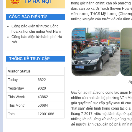
trong giờ hành chính; cán bộ phường
dân; cán bộ xã Di Trạch (huyện Hoài Đ
viên trường THCS Mỹ Lương (Chương 
CÔNG BÁO ĐIỆN TỬ
những khuyến cáo trước đó của lãnh đạ
Công báo điện tử nước Cộng
hòa xã hội chủ nghĩa Việt Nam
Công báo điện tử thành phố Hà
Nội
THỐNG KÊ TRUY CẬP
Visitor Status
Today
6822
Ng
Yesterday
9020
Gây ồn ào nhất trong công tác quản lý 
This Week
43862
nhiệm của hai cán bộ phường Văn Miế
giải quyết thủ tục cấp giấy khai tử ch
This Month
50684
“hạt sạn” điển hình trong công tác giả
tháng 7-2017, việc một lãnh đạo ở q
Total
12001686
những lời nói, ứng xử không đúng mực
để người lãnh đạo, cán bộ phải nhìn 