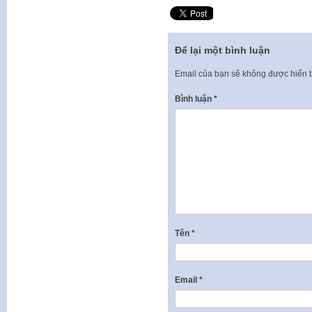
Để lại một bình luận
Email của bạn sẽ không được hiển t
Bình luận
*
Tên
*
Email
*