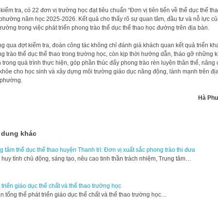
kiểm tra, có 22 đơn vị trường học đạt tiêu chuẩn “Đơn vị tiên tiến về thể dục thể th
phường năm học 2025-2026. Kết quả cho thấy rõ sự quan tâm, đầu tư và nỗ lực c
trường trong việc phát triển phong trào thể dục thể thao học đường trên địa bàn.
g qua đợt kiểm tra, đoàn công tác không chỉ đánh giá khách quan kết quả triển kh
g trào thể dục thể thao trong trường học, còn kịp thời hướng dẫn, tháo gỡ những 
 trong quá trình thực hiện, góp phần thúc đẩy phong trào rèn luyện thân thể, nâng
khỏe cho học sinh và xây dựng môi trường giáo dục năng động, lành mạnh trên đị
 phường.
Hà Ph
 dung khác
g tâm thể dục thể thao huyện Thanh trì: Đơn vị xuất sắc phong trào thi đưa
 huy tính chủ động, sáng tạo, nêu cao tinh thần trách nhiệm, Trung tâm…
 triển giáo dục thể chất và thể thao trường học
n tổng thể phát triển giáo dục thể chất và thể thao trường học…