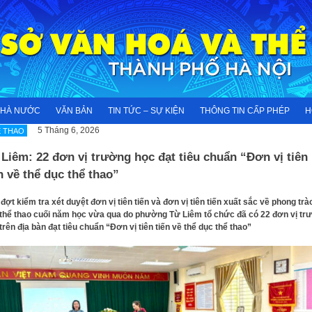
NHÀ NƯỚC
VĂN BẢN
TIN TỨC – SỰ KIỆN
THÔNG TIN CẤP PHÉP
H
5 Tháng 6, 2026
 THAO
Liêm: 22 đơn vị trường học đạt tiêu chuẩn “Đơn vị tiên
n về thể dục thể thao”
đợt kiểm tra xét duyệt đơn vị tiên tiến và đơn vị tiên tiến xuất sắc về phong trà
thể thao cuối năm học vừa qua do phường Từ Liêm tổ chức đã có 22 đơn vị tr
trên địa bàn đạt tiêu chuẩn “Đơn vị tiên tiến về thể dục thể thao”