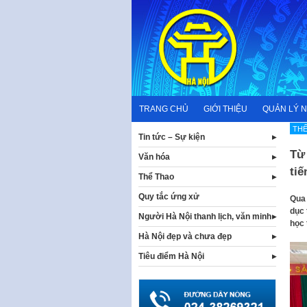
Skip
to
content
TRANG CHỦ
GIỚI THIỆU
QUẢN LÝ 
THỂ
Tin tức – Sự kiện
Từ 
Văn hóa
tiế
Thể Thao
Quy tắc ứng xử
Qua 
dục 
Người Hà Nội thanh lịch, văn minh
học 
Hà Nội đẹp và chưa đẹp
Tiêu điểm Hà Nội