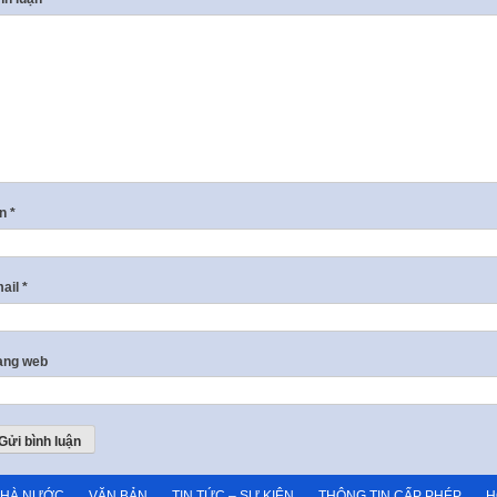
ên
*
ail
*
ang web
NHÀ NƯỚC
VĂN BẢN
TIN TỨC – SỰ KIỆN
THÔNG TIN CẤP PHÉP
H