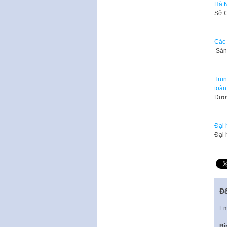
Hà N
Sở G
Các 
Sáng
Trun
toàn
​Đượ
Đại 
Đại 
Để
Em
Bì