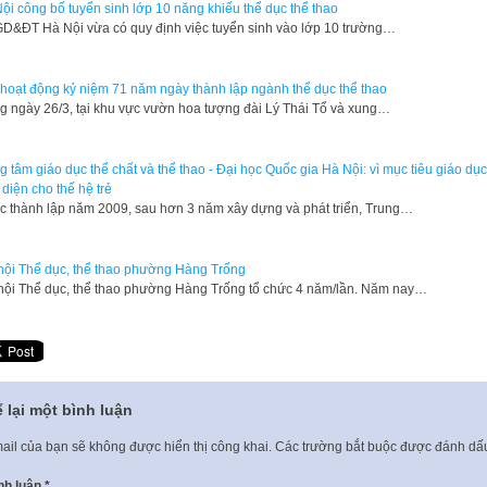
ội công bố tuyển sinh lớp 10 năng khiếu thể dục thể thao
D&ĐT Hà Nội vừa có quy định việc tuyển sinh vào lớp 10 trường…
hoạt động kỷ niệm 71 năm ngày thành lập ngành thể dục thể thao
 ngày 26/3, tại khu vực vườn hoa tượng đài Lý Thái Tổ và xung…
g tâm giáo dục thể chất và thể thao - Đại học Quốc gia Hà Nội: vì mục tiêu giáo dục
 diện cho thế hệ trẻ
c thành lập năm 2009, sau hơn 3 năm xây dựng và phát triển, Trung…
hội Thể dục, thể thao phường Hàng Trống
hội Thể dục, thể thao phường Hàng Trống tổ chức 4 năm/lần. Năm nay…
 lại một bình luận
ail của bạn sẽ không được hiển thị công khai.
Các trường bắt buộc được đánh d
nh luận
*