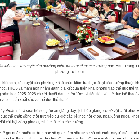
n kiểm tra, xét duyệt của phường kiểm tra thực tế tại các trường học.
Ảnh: Trang T
phường Từ Liêm
 kiểm tra, xét duyệt của phường đã tổ chức kiểm tra thực tế tại các trường thuộc kh
 học, THCS và mầm non nhằm đánh giá kết quả triển khai phong trào thể dục thể t
g năm học 2025-2026 và xét duyệt danh hiệu “Đơn vị tiên tiến về thể dục thể thao” 
 vị tiên tiến xuất sắc về thể dục thể thao”.
đây, Đoàn đã rà soát hồ sơ, giáo án giảng dạy, lịch báo giảng, cơ sở vật chất phục 
 dục thể chất; đồng thời trực tiếp dự giờ các tiết học nội khóa, hoạt động ngoại khó
 đổi với hội đồng giáo dục thể chất của các trường.
 tế ghi nhận nhiều trường học đã quan tâm đầu tư cơ sở vật chất, duy trì hiệu quả
luyện tập thể dục thể thao, tổ chức đa dạng các hoạt động vận động, góp phần nâ