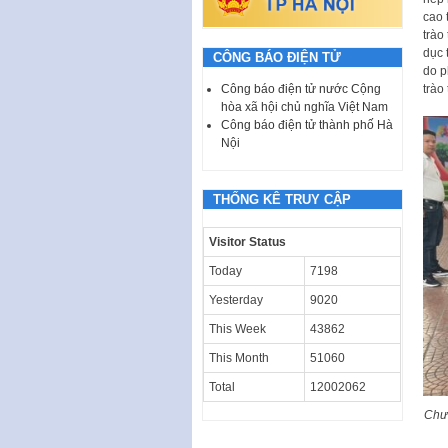
cao 
trào
dục 
CÔNG BÁO ĐIỆN TỬ
do p
trào
Công báo điện tử nước Cộng
hòa xã hội chủ nghĩa Việt Nam
Công báo điện tử thành phố Hà
Nội
THỐNG KÊ TRUY CẬP
Visitor Status
Today
7198
Yesterday
9020
This Week
43862
This Month
51060
Total
12002062
Chươ