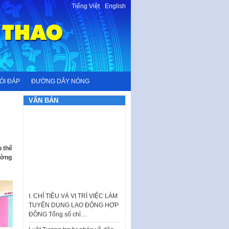
Tiếng Việt
-
English
ỎI ĐÁP
ĐƯỜNG DÂY NÓNG
VĂN BẢN
o thể
ường
I. CHỈ TIÊU VÀ VỊ TRÍ VIỆC LÀM
TUYỂN DỤNG LAO ĐỘNG HỢP
ĐỒNG Tổng số chỉ…
Luật Tương trợ tư pháp về dân
sự và Kế hoạch số 187KH-