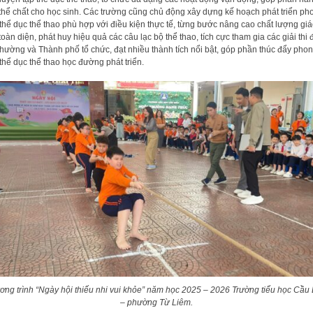
thể chất cho học sinh. Các trường cũng chủ động xây dựng kế hoạch phát triển ph
 thể dục thể thao phù hợp với điều kiện thực tế, từng bước nâng cao chất lượng gi
toàn diện, phát huy hiệu quả các câu lạc bộ thể thao, tích cực tham gia các giải thi 
hường và Thành phố tổ chức, đạt nhiều thành tích nổi bật, góp phần thúc đẩy pho
 thể dục thể thao học đường phát triển.
ng trình “Ngày hội thiếu nhi vui khỏe” năm học 2025 – 2026 Trường tiểu học Cầu
– phường Từ Liêm.