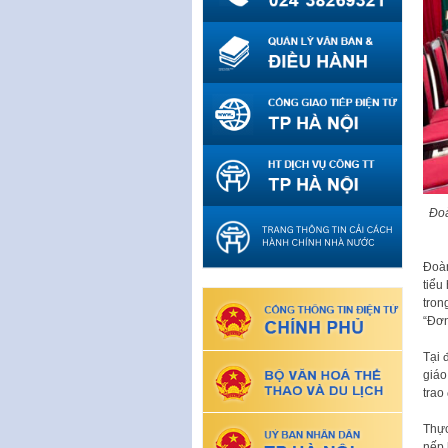
Đoà
Đoàn
tiểu
tron
“Đơn
Tại 
giáo
trao
Thực
nếp 