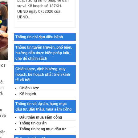
UBND ngày 0752026 của
UBND…
Ban hành Danh mục vị trí khai
thác quảng cáo trên địa bàn
thành phố Hà Nội
Thông tin chỉ đạo điều hành
Kế hoạch Tổ chức Cuộc thi
chính luận về bảo vệ nền tảng tư
Thông tin tuyên truyền, phổ biến,
tưởng của Đảng…
hướng dẫn thực hiện pháp luật,
chế độ chính sách
Công bố công khai dự toán kinh
TĐT
phí xây dựng pháp luật, hoàn
Chiến lược, định hướng, quy
thiện thể chế, chính…
hoạch, kế hoạch phát triển kinh
tế xã hội
Quy định về nghiên cứu, ứng
ối
dụng khoa học, công nghệ, đổi
hao
Chiến lược
mới sáng tạo và chuyển…
và
Kế hoạch
Quy định chi tiết và hướng dẫn
Thông tin về dự án, hạng mục
thi hành một số điều của Luật Lý
đầu tư, đấu thầu, mua sắm công
vụ
lịch tư…
a và
Đấu thầu mua sắm công
Sửa đổi, bổ sung một số nội
Thông tin dự án
dung tại Nghị quyết số 30/NQ-
Thông tin hạng mục đầu tư
 nền
CP ngày 24 tháng 02…
ng