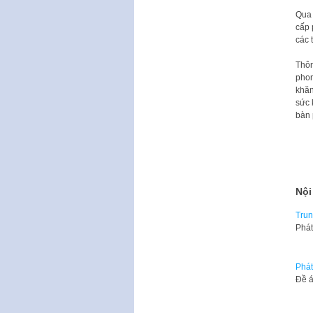
Qua 
cấp 
các 
Thôn
phon
khăn
sức 
bàn
Nội
Trun
Phát
Phát
Đề á