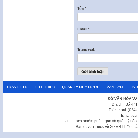
Tên
*
Email
*
Trang web
TRANG CHỦ
GIỚI THIỆU
QUẢN LÝ NHÀ NƯỚC
VĂN BẢN
TIN 
SỞ VĂN HÓA VÀ
Địa chỉ: Số 47
Điện thoại: (024
Email: va
Chịu trách nhiệm phát ngôn và quản lý nộ
Bản quyền thuộc về Sở VHTT. Yêu cầu 