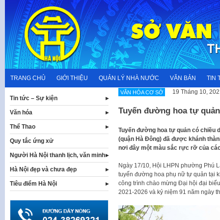
Skip
to
content
TRANG CHỦ
GIỚI THIỆU
QUẢN LÝ NHÀ NƯỚC
VĂN BẢN
TIN 
19 Tháng 10, 202
VĂN HÓA CƠ SỞ
Tin tức – Sự kiện
Tuyến đường hoa tự quản
Văn hóa
Thể Thao
Tuyến đường hoa tự quản có chiều d
(quận Hà Đông) đã được khánh thành
Quy tắc ứng xử
nơi đây một màu sắc rực rỡ của các 
Người Hà Nội thanh lịch, văn minh
Ngày 17/10, Hội LHPN phường Phú Lã
Hà Nội đẹp và chưa đẹp
tuyến đường hoa phụ nữ tự quản tại kh
công trình chào mừng Đại hội đại bi
Tiêu điểm Hà Nội
2021-2026 và kỷ niệm 91 năm ngày t