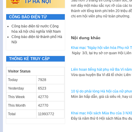
Sau hơn 5 tháng thi công chăm sóc, đ
nơi đây một màu sắc rực rỡ của các l
thành với tổng kinh phí trên 20 triệu
chị em hội viên phụ nữ toàn phường.
CÔNG BÁO ĐIỆN TỬ
Công báo điện tử nước Cộng
hòa xã hội chủ nghĩa Việt Nam
Công báo điện tử thành phố Hà
Nội dung khác
Nội
Khai mạc “Ngày hội văn hóa Phụ nữ T
Ngày 3/3, tại trụ sở cơ quan Hội Li
THỐNG KÊ TRUY CẬP
Liên hoan tiếng hát phụ nữ Ba Vì nă
Visitor Status
Vừa qua huyện Ba Vì đã tổ chức Liên
Today
7928
Yesterday
6523
10 lý do phải lòng Hà Nội của nữ phư
Món ăn hấp dẫn, giá cả siêu rẻ, hay 
This Week
42770
This Month
42770
Khai mạc Hội sách Mùa thu của 3 NX
Total
11993772
Đây là năm thứ 6 Hội sách Mùa thu đ