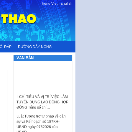
Tiếng Việt
-
English
ỎI ĐÁP
ĐƯỜNG DÂY NÓNG
VĂN BẢN
I. CHỈ TIÊU VÀ VỊ TRÍ VIỆC LÀM
TUYỂN DỤNG LAO ĐỘNG HỢP
ĐỒNG Tổng số chỉ…
Luật Tương trợ tư pháp về dân
sự và Kế hoạch số 187KH-
UBND ngày 0752026 của
UBND…