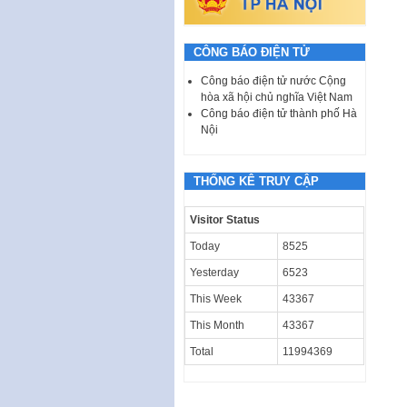
CÔNG BÁO ĐIỆN TỬ
Công báo điện tử nước Cộng
hòa xã hội chủ nghĩa Việt Nam
Công báo điện tử thành phố Hà
Nội
THỐNG KÊ TRUY CẬP
Visitor Status
Today
8525
Yesterday
6523
This Week
43367
This Month
43367
Total
11994369