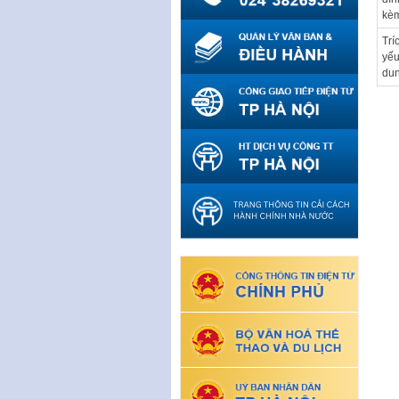
kè
Trí
yếu
du