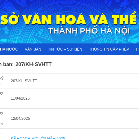
NHÀ NƯỚC
VĂN BẢN
TIN TỨC – SỰ KIỆN
THÔNG TIN CẤP PHÉP
H
n bản: 207/KH-SVHTT
ký
207/KH-SVHTT
u
ày
n
11/04/2025
n
ày
n
12/04/2025
nh
p
h
KẾ HOẠCH MỞ LỚP NĂM 2025