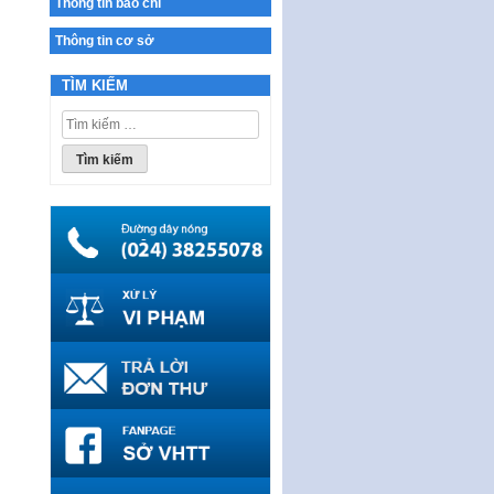
Thông tin báo chí
17…
Thông tin cơ sở
THÔNG BÁO Tuyển dụng lao
động hợp đồng theo Nghị định
TÌM KIẾM
số 111/2022/NĐ-CP ngày
30/12/2022 của Chính…
Tìm
kiếm
Sửa đổi, bổ sung một số điều
cho:
của Thông tư số 320/2016/TT-
BTC của Bộ trưởng Bộ Tài…
Quy định về quản lý website
thương mại điện tử
Nghị quyết quy định điều kiện,
thủ tục tặng, thu hồi danh hiệu
"Công dân danh dự…
Nghị quyết quy định một số
chính sách thúc đẩy nghiên cứu
khoa học, phát triển công…
Nghị quyết công bố Nghị quyết
quy phạm pháp luật của HĐND
Thành phố triển khai thi…
Nghị quyết ban hành quy chế