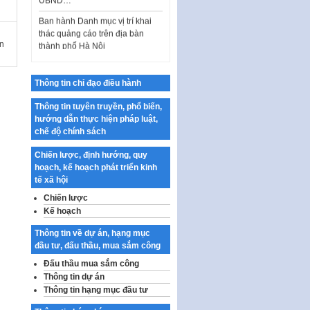
Ban hành Danh mục vị trí khai
thác quảng cáo trên địa bàn
thành phố Hà Nội
n
Kế hoạch Tổ chức Cuộc thi
chính luận về bảo vệ nền tảng tư
tưởng của Đảng…
Thông tin chỉ đạo điều hành
Công bố công khai dự toán kinh
Thông tin tuyên truyền, phổ biến,
phí xây dựng pháp luật, hoàn
hướng dẫn thực hiện pháp luật,
thiện thể chế, chính…
chế độ chính sách
Quy định về nghiên cứu, ứng
Chiến lược, định hướng, quy
dụng khoa học, công nghệ, đổi
hoạch, kế hoạch phát triển kinh
mới sáng tạo và chuyển…
tế xã hội
Quy định chi tiết và hướng dẫn
Chiến lược
thi hành một số điều của Luật Lý
Kế hoạch
lịch tư…
Thông tin về dự án, hạng mục
Sửa đổi, bổ sung một số nội
đầu tư, đấu thầu, mua sắm công
dung tại Nghị quyết số 30/NQ-
Đấu thầu mua sắm công
CP ngày 24 tháng 02…
Thông tin dự án
Ban hành Chương trình hành
Thông tin hạng mục đầu tư
động của Chính phủ thực hiện
Nghị quyết số 02-NQ/TW ngày