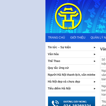
Skip
to
content
TRANG CHỦ
GIỚI THIỆU
QUẢN LÝ 
Tin tức – Sự kiện
Vă
Văn hóa
Số 
Thể Thao
hiệ
Quy tắc ứng xử
Ng
Người Hà Nội thanh lịch, văn minh
vă
bả
Hà Nội đẹp và chưa đẹp
Ng
Tiêu điểm Hà Nội
ba
hà
Tệ
đín