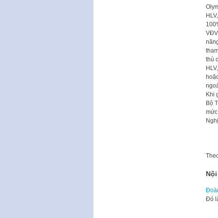
Olym
HLV,
100%
VĐV 
năng
tham
thù 
HLV,
hoặc
ngoà
Khi 
Bộ T
mức 
Nghị
The
Nội
Đoàn
Đó l