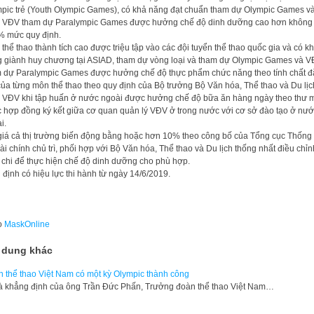
pic trẻ (Youth Olympic Games), có khả năng đạt chuẩn tham dự Olympic Games v
 VĐV tham dự Paralympic Games được hưởng chế độ dinh dưỡng cao hơn không
 mức quy định.
thể thao thành tích cao được triệu tập vào các đội tuyển thể thao quốc gia và có k
 giành huy chương tại ASIAD, tham dự vòng loại và tham dự Olympic Games và 
 dự Paralympic Games được hưởng chế độ thực phẩm chức năng theo tính chất đ
của từng môn thể thao theo quy định của Bộ trưởng Bộ Văn hóa, Thể thao và Du lịc
 VĐV khi tập huấn ở nước ngoài được hưởng chế độ bữa ăn hàng ngày theo thư 
 hợp đồng ký kết giữa cơ quan quản lý VĐV ở trong nước với cơ sở đào tạo ở nư
i.
giá cả thị trường biến động bằng hoặc hơn 10% theo công bố của Tổng cục Thống 
ài chính chủ trì, phối hợp với Bộ Văn hóa, Thể thao và Du lịch thống nhất điều chỉn
chi để thực hiện chế độ dinh dưỡng cho phù hợp.
 định có hiệu lực thi hành từ ngày 14/6/2019.
o
MaskOnline
 dung khác
 thể thao Việt Nam có một kỳ Olympic thành công
à khẳng định của ông Trần Đức Phấn, Trưởng đoàn thể thao Việt Nam…