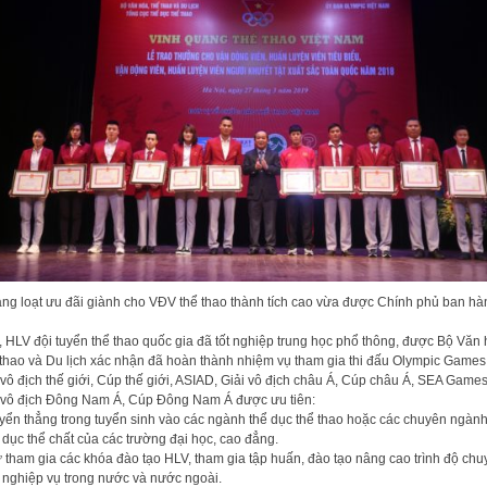
ng loạt ưu đãi giành cho VĐV thể thao thành tích cao vừa được Chính phủ ban hà
 HLV đội tuyển thể thao quốc gia đã tốt nghiệp trung học phổ thông, được Bộ Văn 
thao và Du lịch xác nhận đã hoàn thành nhiệm vụ tham gia thi đấu Olympic Games
 vô địch thế giới, Cúp thế giới, ASIAD, Giải vô địch châu Á, Cúp châu Á, SEA Games
 vô địch Đông Nam Á, Cúp Đông Nam Á được ưu tiên:
yển thẳng trong tuyển sinh vào các ngành thể dục thể thao hoặc các chuyên ngàn
 dục thể chất của các trường đại học, cao đẳng.
 tham gia các khóa đào tạo HLV, tham gia tập huấn, đào tạo nâng cao trình độ chu
nghiệp vụ trong nước và nước ngoài.