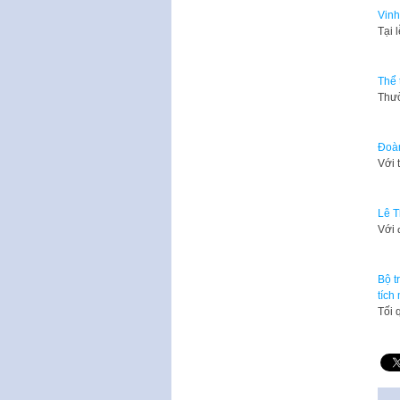
Vinh
Tại 
Thể 
Thườ
Đoàn
Với 
Lê T
Với 
Bộ t
tích
Tối 