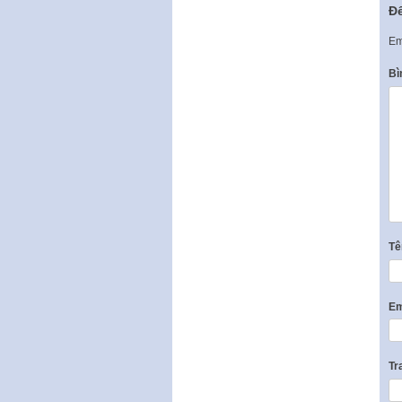
Để
Em
Bì
T
Em
Tr