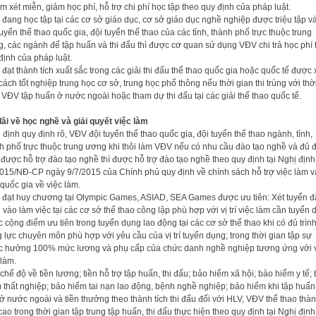
m xét miễn, giảm học phí, hỗ trợ chi phí học tập theo quy định của pháp luật.
đang học tập tại các cơ sở giáo dục, cơ sở giáo dục nghề nghiệp được triệu tập v
tuyển thể thao quốc gia, đội tuyển thể thao của các tỉnh, thành phố trực thuộc trung
, các ngành để tập huấn và thi đấu thì được cơ quan sử dụng VĐV chi trả học phí 
định của pháp luật.
đạt thành tích xuất sắc trong các giải thi đấu thể thao quốc gia hoặc quốc tế được 
cách tốt nghiệp trung học cơ sở, trung học phổ thông nếu thời gian thi trùng với thờ
 VĐV tập huấn ở nước ngoài hoặc tham dự thi đấu tại các giải thể thao quốc tế.
ãi về học nghề và giải quyết việc làm
 định quy định rõ, VĐV đội tuyển thể thao quốc gia, đội tuyển thể thao ngành, tỉnh,
h phố trực thuộc trung ương khi thôi làm VĐV nếu có nhu cầu đào tạo nghề và đủ 
 được hỗ trợ đào tạo nghề thì được hỗ trợ đào tạo nghề theo quy định tại Nghị định
015/NĐ-CP ngày 9/7/2015 của Chính phủ quy định về chính sách hỗ trợ việc làm v
quốc gia về việc làm.
đạt huy chương tại Olympic Games, ASIAD, SEA Games được ưu tiên: Xét tuyển đ
 vào làm việc tại các cơ sở thể thao công lập phù hợp với vị trí việc làm cần tuyển 
 cộng điểm ưu tiên trong tuyển dụng lao động tại các cơ sở thể thao khi có đủ trình
 lực chuyên môn phù hợp với yêu cầu của vị trí tuyển dụng; trong thời gian tập sự
 hưởng 100% mức lương và phụ cấp của chức danh nghề nghiệp tương ứng với vị
 làm.
chế độ về tiền lương; tiền hỗ trợ tập huấn, thi đấu; bảo hiểm xã hội; bảo hiểm y tế;
 thất nghiệp; bảo hiểm tai nạn lao động, bệnh nghề nghiệp; bảo hiểm khi tập huấn,
ở nước ngoài và tiền thưởng theo thành tích thi đấu đối với HLV, VĐV thể thao thà
 cao trong thời gian tập trung tập huấn, thi đấu thực hiện theo quy định tại Nghị định