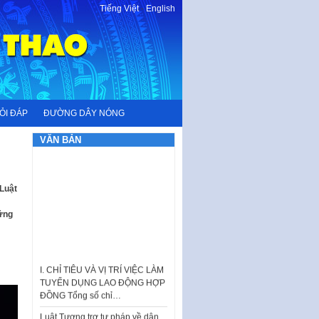
Tiếng Việt
-
English
ỎI ĐÁP
ĐƯỜNG DÂY NÓNG
VĂN BẢN
 Luật
hững
I. CHỈ TIÊU VÀ VỊ TRÍ VIỆC LÀM
TUYỂN DỤNG LAO ĐỘNG HỢP
ĐỒNG Tổng số chỉ…
Luật Tương trợ tư pháp về dân
sự và Kế hoạch số 187KH-