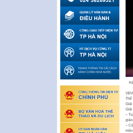
Hà
VĐV,
Thể 
Giải
Giải
– Tu
giáo
– Cử
môn 