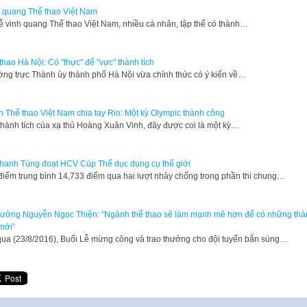
 quang Thể thao Việt Nam
lễ vinh quang Thể thao Việt Nam, nhiều cá nhân, tập thể có thành…
thao Hà Nội: Có "thực" để "vực" thành tích
ng trực Thành ủy thành phố Hà Nội vừa chính thức có ý kiến về…
 Thể thao Việt Nam chia tay Rio: Một kỳ Olympic thành công
thành tích của xạ thủ Hoàng Xuân Vinh, đây được coi là một kỳ…
hanh Tùng đoạt HCV Cúp Thể dục dụng cụ thế giới
điểm trung bình 14,733 điểm qua hai lượt nhảy chống trong phần thi chung…
rưởng Nguyễn Ngọc Thiện: “Ngành thể thao sẽ làm mạnh mẽ hơn để có những thà
 mới”
qua (23/8/2016), Buổi Lễ mừng công và trao thưởng cho đội tuyển bắn súng…