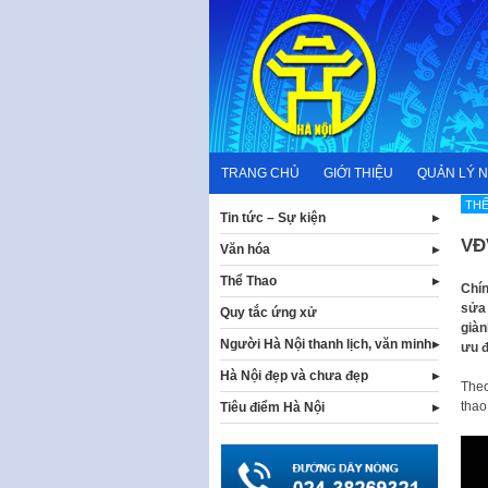
Skip
to
content
TRANG CHỦ
GIỚI THIỆU
QUẢN LÝ 
THẾ
Tin tức – Sự kiện
VĐ
Văn hóa
Thể Thao
Chín
sửa 
Quy tắc ứng xử
giàn
Người Hà Nội thanh lịch, văn minh
ưu đ
Hà Nội đẹp và chưa đẹp
Theo
thao
Tiêu điểm Hà Nội