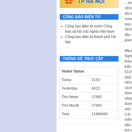
– Xe
VĐV 
đội 
CÔNG BÁO ĐIỆN TỬ
ương
quy 
Công báo điện tử nước Cộng
VĐV 
hòa xã hội chủ nghĩa Việt Nam
đặc 
Công báo điện tử thành phố Hà
gian
Nội
Ưu đ
Nghị
THỐNG KÊ TRUY CẬP
thàn
kiện
Visitor Status
61/2
Quỹ 
Today
3150
VĐV 
cách
Yesterday
6523
được
This Week
37992
năng
được
This Month
37992
việc
Total
11988994
Các 
hiểm
đấu 
tích