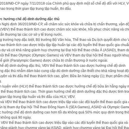
2018/NĐ-CP ngày 7/11/2018 của Chính phủ quy định một số chế độ đối với HLV, 
thao trong thời gian tập trung tập huấn, thi đấu.
c hưởng chế độ dinh dưỡng đặc thù
 Nghị định 36/2019/NĐ-CP, về chăm sóc sức khỏe và chữa trị chấn thương, vận đ
 (VĐV) thể thao thành tích cao được chăm sóc sức khỏe, hồi phục chức năng và c
chấn thương tại các cơ sở y tế trong nước.
g trường hợp đặc biệt, Bộ trưởng Bộ Văn hóa, Thể thao và Du lịch quyết định cho
thao thành tích cao được triệu tập tập huấn tại các đội tuyển thể thao quốc gia chuẩ
 dự và có khả năng giành huy chương tại Đại hội thể thao châu Á (ASIAD), tham d
hội thể thao Olympic (Olympic Games) và VĐV tham dự Đại hội thể thao người khu
thế giới (Paralympic Games) được chữa trị chấn thương ở nước ngoài.
hế độ dinh dưỡng đặc thù, VĐV thể thao thành tích cao được hưởng chế độ dinh
g đặc thù nhằm đảm bảo cung cấp đủ dinh dưỡng cần thiết cho khả năng hoạt đ
luyện và thi đấu thể thao thành tích cao, gồm: Bữa ăn hàng ngày (1); thực phẩm ch
.
 luyện viên (HLV) thể thao thành tích cao được hưởng chế độ bữa ăn hằng ngày 
thể thao thành tích cao. Thời gian hưởng chế độ dinh dưỡng đặc thù được tính tr
 gian tập trung tập huấn và thi đấu của HLV, VĐV.
và VĐV thể thao thành tích cao được triệu tập vào các đội tuyển thể thao quốc gia 
n bị tham dự Đại hội Thể thao Đông Nam Á (SEA Games), ASIAD và Olympic Gam
 hưởng chế độ dinh dưỡng cao hơn tối đa không quá 50% mức quy định trong thờ
 không quá 90 ngày.
 VĐV thể thao thành tích cao được triệu tập vào các đội tuyển thể thao quốc gia và
năng giành huy chương vàng tại ASIAD, giành huy chương vàng tại Đại hội thể th