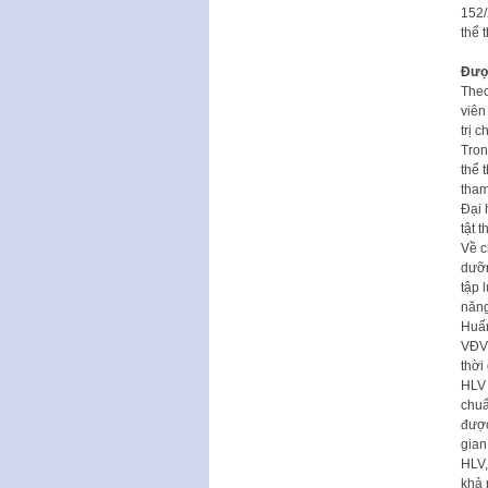
152/
thể 
Đượ
Theo
viên
trị 
Tron
thể 
tham
Đại 
tật 
Về c
dưỡn
tập 
năng
Huấn
VĐV 
thời
HLV 
chuẩ
được
gian
HLV,
khả 