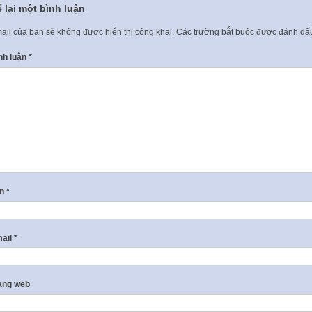
 lại một bình luận
ail của bạn sẽ không được hiển thị công khai.
Các trường bắt buộc được đánh d
nh luận
*
ên
*
ail
*
ang web