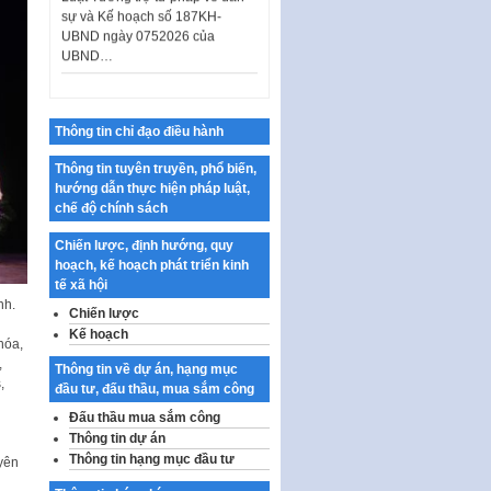
UBND ngày 0752026 của
UBND…
Ban hành Danh mục vị trí khai
thác quảng cáo trên địa bàn
thành phố Hà Nội
Thông tin chỉ đạo điều hành
Kế hoạch Tổ chức Cuộc thi
chính luận về bảo vệ nền tảng tư
Thông tin tuyên truyền, phổ biến,
tưởng của Đảng…
hướng dẫn thực hiện pháp luật,
Công bố công khai dự toán kinh
chế độ chính sách
phí xây dựng pháp luật, hoàn
Chiến lược, định hướng, quy
thiện thể chế, chính…
hoạch, kế hoạch phát triển kinh
Quy định về nghiên cứu, ứng
tế xã hội
dụng khoa học, công nghệ, đổi
nh.
Chiến lược
mới sáng tạo và chuyển…
Kế hoạch
hóa,
Quy định chi tiết và hướng dẫn
,
Thông tin về dự án, hạng mục
thi hành một số điều của Luật Lý
,
đầu tư, đấu thầu, mua sắm công
lịch tư…
Đấu thầu mua sắm công
h
Sửa đổi, bổ sung một số nội
Thông tin dự án
dung tại Nghị quyết số 30/NQ-
Thông tin hạng mục đầu tư
yên
CP ngày 24 tháng 02…