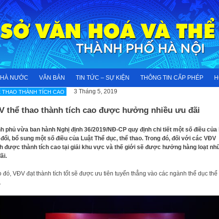
NHÀ NƯỚC
VĂN BẢN
TIN TỨC – SỰ KIỆN
THÔNG TIN CẤP PHÉP
H
3 Tháng 5, 2019
 THAO THÀNH TÍCH CAO
V thể thao thành tích cao được hưởng nhiều ưu đãi
h phủ vừa ban hành Nghị định 36/2019/NĐ-CP quy định chi tiết một số điều của
đổi, bổ sung một số điều của Luật Thể dục, thể thao. Trong đó, đối với các VĐV
h được thành tích cao tại giải khu vực và thế giới sẽ được hưởng hàng loạt n
ãi.
 đó, VĐV đạt thành tích tốt sẽ được ưu tiên tuyển thẳng vào các ngành thể dục thể
.