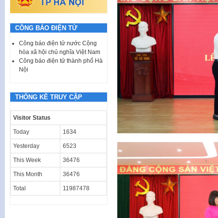
CÔNG BÁO ĐIỆN TỬ
Công báo điện tử nước Cộng
hòa xã hội chủ nghĩa Việt Nam
Công báo điện tử thành phố Hà
Nội
THỐNG KÊ TRUY CẬP
Visitor Status
Today
1634
Yesterday
6523
This Week
36476
This Month
36476
Total
11987478