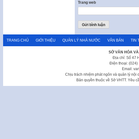
Trang web
TRANG CHỦ
GIỚI THIỆU
QUẢN LÝ NHÀ NƯỚC
VĂN BẢN
TIN 
SỞ VĂN HÓA VÀ
Địa chỉ: Số 47
Điện thoại: (024
Email: va
Chịu trách nhiệm phát ngôn và quản lý nộ
Bản quyền thuộc về Sở VHTT. Yêu cầu 