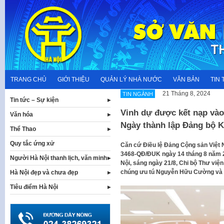
Skip
to
content
TRANG CHỦ
GIỚI THIỆU
QUẢN LÝ NHÀ NƯỚC
VĂN BẢN
TIN 
21 Tháng 8, 2024
TIN NGÀNH
Tin tức – Sự kiện
Vinh dự được kết nạp vào
Văn hóa
Ngày thành lập Đảng bộ K
Thể Thao
Quy tắc ứng xử
Căn cứ Điều lệ Đảng Cộng sản Việt
3468-QĐ/ĐUK ngày 14 tháng 8 năm 2
Người Hà Nội thanh lịch, văn minh
Nội, sáng ngày 21/8, Chi bộ Thư việ
chúng ưu tú Nguyễn Hữu Cường và 
Hà Nội đẹp và chưa đẹp
Tiêu điểm Hà Nội