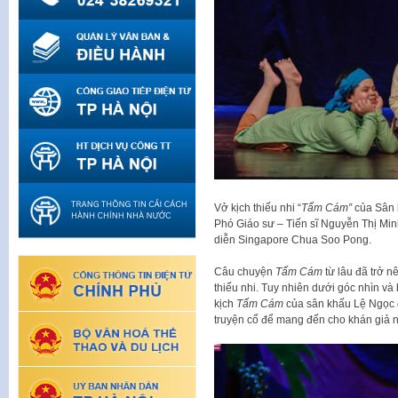
Vở kịch thiếu nhi “
Tấm Cám”
của Sân 
Phó Giáo sư – Tiến sĩ Nguyễn Thị Min
diễn Singapore Chua Soo Pong.
Câu chuyện
Tấm Cám
từ lâu đã trở n
thiếu nhi. Tuy nhiên dưới góc nhìn v
kịch
Tấm Cám
của sân khấu Lệ Ngọc đ
truyện cổ để mang đến cho khán giả 