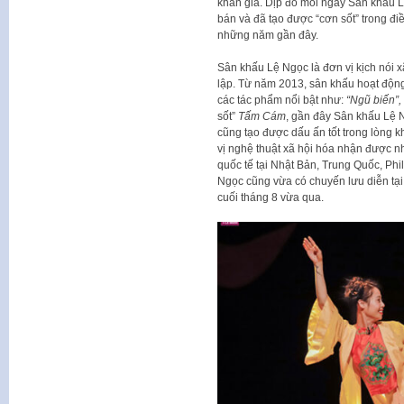
khán giả. Dịp đó mỗi ngày Sân khấu L
bán và đã tạo được “cơn sốt” trong đ
những năm gần đây.
Sân khấu Lệ Ngọc là đơn vị kịch nói 
lập. Từ năm 2013, sân khấu hoạt động
các tác phẩm nổi bật như:
“Ngũ biến”,
sốt”
Tấm Cám
, gần đây Sân khấu Lệ 
cũng tạo được dấu ấn tốt trong lòng 
vị nghệ thuật xã hội hóa nhận được nh
quốc tế tại Nhật Bản, Trung Quốc, Ph
Ngọc cũng vừa có chuyến lưu diễn tạ
cuối tháng 8 vừa qua.