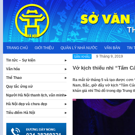
Skip
to
content
TRANG CHỦ
GIỚI THIỆU
QUẢN LÝ NHÀ NƯỚC
VĂN BẢN
TIN 
9 Tháng 9, 2019
SÂN KHẤU
Tin tức – Sự kiện
Vở kịch thiếu nhi “Tấm C
Văn hóa
Thể Thao
Ra mắt từ tháng 5 và tạo được cơn “
Nam, Bắc, giờ đây vở kịch “Tấm Cá
Quy tắc ứng xử
khán giả nhỉ Thủ đô trong dịp Trung t
Người Hà Nội thanh lịch, văn minh
Hà Nội đẹp và chưa đẹp
Tiêu điểm Hà Nội