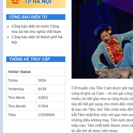
CÔNG BÁO ĐIỆN TỬ
Công báo điện tử nước Cộng
hòa xã hội chủ nghĩa Việt Nam
Công báo điện tử thành phố Hà
Nội
THỐNG KÊ TRUY CẬP
Visitor Status
Today
5604
Cốt truyện của
Tấm Cám
được giữ ngu
Yesterday
8438
cùng dì ghẻ và Cám – cô em gái cùng
This Week
43862
nhiều chi tiết gần như ai cũng thuộc 
lừa đổ hết giỏ sang cho mình đến nhữ
This Month
57904
tệ bạc với Tấm, lừa Tấm chăn trâu đồn
bắt Tấm nhặt thóc trộn với gạo mới xo
Total
12008906
những điều không may, Tấm luôn được 
kiếp nạn, Tấm chết biến thành chim v
tử vẫn trở về được bên nhau.