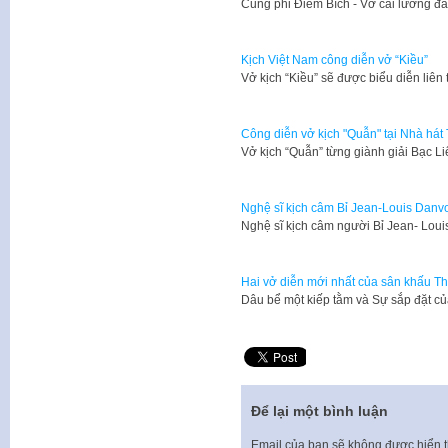
Cung phi Điểm Bích - Vở cải lương đã
Kịch Việt Nam công diễn vở “Kiều”
Vở kịch “Kiều” sẽ được biểu diễn liên
Công diễn vở kịch "Quẫn" tại Nhà hát 
Vở kịch “Quẫn” từng giành giải Bạc 
Nghệ sĩ kịch câm Bỉ Jean-Louis Danvo
Nghệ sĩ kịch câm người Bỉ Jean- Lo
Hai vở diễn mới nhất của sân khấu T
Dâu bể một kiếp tằm và Sự sắp đặt củ
Để lại một bình luận
Email của bạn sẽ không được hiển t