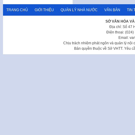
TRANG CHỦ
GIỚI THIỆU
QUẢN LÝ NHÀ NƯỚC
VĂN BẢN
TIN 
SỞ VĂN HÓA VÀ
Địa chỉ: Số 47
Điện thoại: (024
Email: va
Chịu trách nhiệm phát ngôn và quản lý nộ
Bản quyền thuộc về Sở VHTT. Yêu cầu 