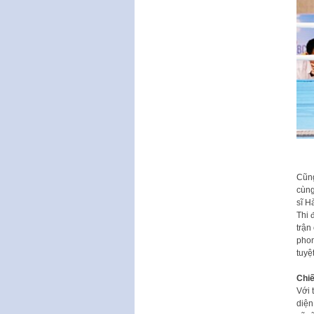
Cũng
cùng
sĩ H
Thi 
trận
phon
tuyệ
Chiế
Với 
diện