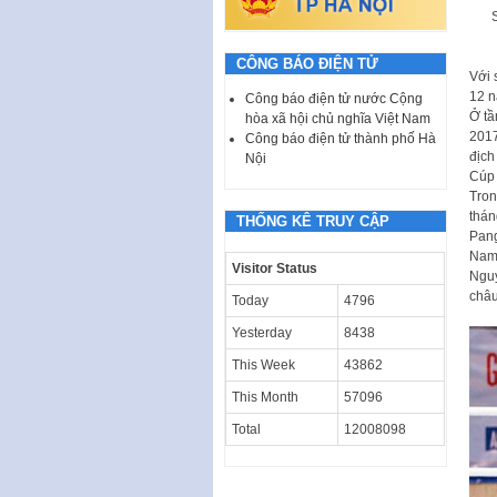
CÔNG BÁO ĐIỆN TỬ
Với 
12 n
Công báo điện tử nước Cộng
Ở tầ
hòa xã hội chủ nghĩa Việt Nam
2017
Công báo điện tử thành phố Hà
địch
Nội
Cúp 
Tron
thán
THỐNG KÊ TRUY CẬP
Pang
Nam.
Visitor Status
Nguy
châu
Today
4796
Yesterday
8438
This Week
43862
This Month
57096
Total
12008098