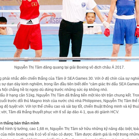
Nguyễn Thị Tâm đăng quang tại giải Boxing vô địch châu Á 2017.
 phải nhắc đến chiến thắng của Tâm ở SEA Games 30. Với ở độ chín của sự nghi
 sự dạn dày kinh nghiệm, trong lần đầu tiên biết đến “cảm giác thi đấu SEA Games
à Nội chẳng hề bị ngợp dù đứng trước những sức ép không nhỏ.
đấu ở hạng cân 51kg, Nguyễn Thị Tâm đã thẳng tiến một lèo tới trận chung kết. Tro
 cuối trước đối thủ Magno Irish của nước chủ nhà Philippines, Nguyễn Thị Tâm thể 
g độ tuyệt vời. Với lợi thế chiều cao và sải tay tốt, chiến thuật thông minh và kỹ thu
t vời, Tâm đã thắng thuyết phục với tỉ số áp đảo 4-1, qua đó giành HCV.
n thắng bản thân mình
thể hình lý tưởng, cao 1,68 m, Nguyễn Thị Tâm sở hữu những kỹ năng đặc biệt, to
 của môn boxing mà ít có võ sĩ nào có được. Tâm được đánh giá là một trong nhữn