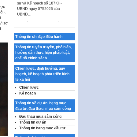
ược
Ban hành Danh mục vị trí khai
ội),
thác quảng cáo trên địa bàn
i
thành phố Hà Nội
vì sợ
t
Kế hoạch Tổ chức Cuộc thi
chính luận về bảo vệ nền tảng tư
Thông tin chỉ đạo điều hành
tưởng của Đảng…
Thông tin tuyên truyền, phổ biến,
Công bố công khai dự toán kinh
hướng dẫn thực hiện pháp luật,
phí xây dựng pháp luật, hoàn
chế độ chính sách
thiện thể chế, chính…
Chiến lược, định hướng, quy
Quy định về nghiên cứu, ứng
hoạch, kế hoạch phát triển kinh
dụng khoa học, công nghệ, đổi
tế xã hội
mới sáng tạo và chuyển…
Chiến lược
Quy định chi tiết và hướng dẫn
Kế hoạch
thi hành một số điều của Luật Lý
lịch tư…
Thông tin về dự án, hạng mục
đầu tư, đấu thầu, mua sắm công
Sửa đổi, bổ sung một số nội
dung tại Nghị quyết số 30/NQ-
Đấu thầu mua sắm công
CP ngày 24 tháng 02…
Thông tin dự án
Thông tin hạng mục đầu tư
Ban hành Chương trình hành
động của Chính phủ thực hiện