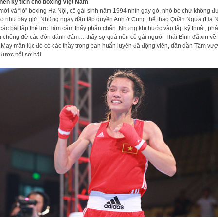
nên kỳ tích cho boxing Việt Nam
mới và “lò” boxing Hà Nội, cô gái sinh năm 1994 nhìn gày gò, nhỏ bé chứ không đ
ao như bây giờ. Những ngày đầu tập quyền Anh ở Cung thể thao Quần Ngựa (Hà N
các bài tập thể lực Tâm cảm thấy phấn chấn. Nhưng khi bước vào tập kỹ thuật, phả
 chống đỡ các đòn đánh đấm… thấy sợ quá nên cô gái người Thái Bình đã xin về 
 May mắn lúc đó có các thầy trong ban huấn luyện đã động viên, dần dần Tâm vượ
được nỗi sợ hãi.