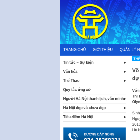
Skip
to
content
TRANG CHỦ
GIỚI THIỆU
QUẢN LÝ 
THẾ
Tin tức – Sự kiện
Võ
Văn hóa
dự
Thể Thao
Quy tắc ứng xử
Với 
Thị 
Người Hà Nội thanh lịch, văn minh
Olym
Hà Nội đẹp và chưa đẹp
Sinh
Tiêu điểm Hà Nội
Nguy
2010
Hà N