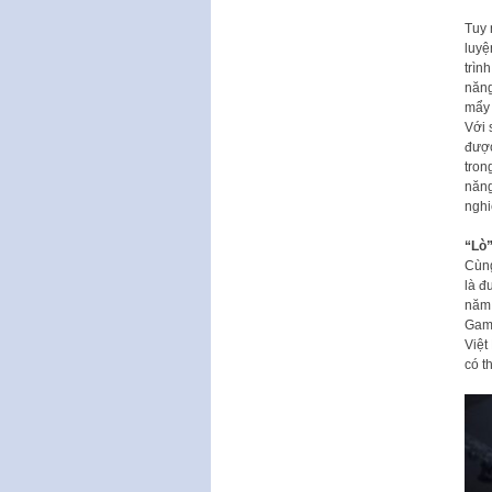
Tuy 
luyệ
trìn
năng
mẩy 
Với 
được
tron
năng
nghi
“Lò”
Cùng
là đ
năm 
Game
Việt
có t