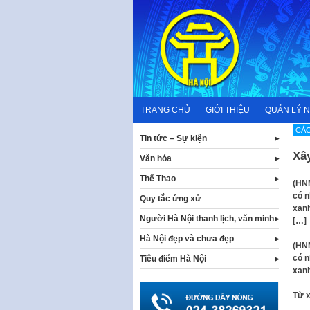
Skip
to
content
TRANG CHỦ
GIỚI THIỆU
QUẢN LÝ 
CÁC
Tin tức – Sự kiện
Xâ
Văn hóa
Thể Thao
(HNM
có n
Quy tắc ứng xử
xanh
Người Hà Nội thanh lịch, văn minh
[…]
Hà Nội đẹp và chưa đẹp
(HNM
có n
Tiêu điểm Hà Nội
xanh
Từ 