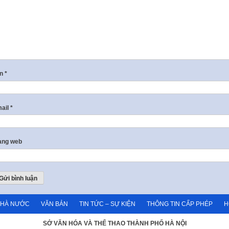
ên
*
ail
*
ang web
NHÀ NƯỚC
VĂN BẢN
TIN TỨC – SỰ KIỆN
THÔNG TIN CẤP PHÉP
H
SỞ VĂN HÓA VÀ THỂ THAO THÀNH PHỐ HÀ NỘI