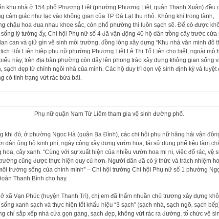
ến khu nhà ở 154 phố Phương Liệt (phường Phương Liệt, quận Thanh Xuân) đều 
g cảm giác như lạc vào không gian của TP Đà Lạt thu nhỏ. Không khí trong lành,
g chậu hoa đua nhau khoe sắc, còn phố phường thì luôn sạch sẽ. Để có được kh
 sống lý tưởng ấy, Chi hội Phụ nữ số 4 đã vận động 40 hộ dân trồng cây trước cửa
 lan can và giữ gìn vệ sinh môi trường, đồng lòng xây dựng “Khu nhà văn minh đô th
tịch Hội Liên hiệp phụ nữ phường Phương Liệt Lê Thị Tố Liên cho biết, ngoài mô 
 biểu này, trên địa bàn phường còn dấy lên phong trào xây dựng không gian sống 
, sạch đẹp từ chính ngôi nhà của mình. Các hộ duy trì dọn vệ sinh định kỳ và tuyệt 
g có tình trạng vứt rác bừa bãi.
Phụ nữ quận Nam Từ Liêm tham gia vệ sinh đường phố.
g khi đó, ở phường Ngọc Hà (quận Ba Đình), các chi hội phụ nữ hăng hái vận độn
i dân ủng hộ kinh phí, ngày công xây dựng vườn hoa; tái sử dụng phế liệu làm ch
g hoa, cây xanh. “Cùng với sự xuất hiện của nhiều vườn hoa mi ni, việc đổ rác, vệ s
trường cũng được thực hiện quy củ hơn. Người dân đã có ý thức và trách nhiệm h
môi trường sống của chính mình” – Chi hội trưởng Chi hội Phụ nữ số 1 phường Ng
oàn Thanh Bình cho hay.
ở xã Vạn Phúc (huyện Thanh Trì), chị em đã thấm nhuần chủ trương xây dựng kh
 sống xanh sạch và thực hiện tốt khẩu hiệu “3 sạch” (sạch nhà, sạch ngõ, sạch bếp
g chỉ sắp xếp nhà cửa gọn gàng, sạch đẹp, không vứt rác ra đường, tổ chức vệ si