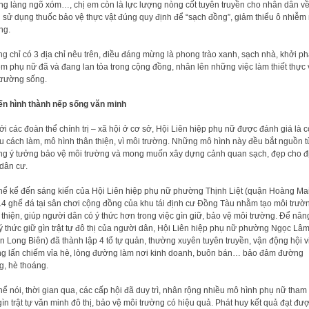
g làng ngõ xóm…, chị em còn là lực lượng nòng cốt tuyên truyền cho nhân dân v
 sử dụng thuốc bảo vệ thực vật đúng quy định để “sạch đồng”, giảm thiểu ô nhiễm
ng.
g chỉ có 3 địa chỉ nêu trên, điều đáng mừng là phong trào xanh, sạch nhà, khởi ph
em phụ nữ đã và đang lan tỏa trong cộng đồng, nhân lên những việc làm thiết thực 
trường sống.
n hình thành nếp sống văn minh
ới các đoàn thể chính trị – xã hội ở cơ sở, Hội Liên hiệp phụ nữ được đánh giá là c
u cách làm, mô hình thân thiện, vì môi trường. Những mô hình này đều bắt nguồn t
g ý tưởng bảo vệ môi trường và mong muốn xây dựng cảnh quan sạch, đẹp cho đ
dân cư.
hể kể đến sáng kiến của Hội Liên hiệp phụ nữ phường Thịnh Liệt (quận Hoàng Ma
14 ghế đá tại sân chơi cộng đồng của khu tái định cư Đồng Tàu nhằm tạo môi trườ
 thiện, giúp người dân có ý thức hơn trong việc gìn giữ, bảo vệ môi trường. Để nân
ý thức giữ gìn trật tự đô thị của người dân, Hội Liên hiệp phụ nữ phường Ngọc Lâ
n Long Biên) đã thành lập 4 tổ tự quản, thường xuyên tuyên truyền, vận động hội v
g lấn chiếm vỉa hè, lòng đường làm nơi kinh doanh, buôn bán… bảo đảm đường
g, hè thoáng.
hể nói, thời gian qua, các cấp hội đã duy trì, nhân rộng nhiều mô hình phụ nữ tham
gìn trật tự văn minh đô thị, bảo vệ môi trường có hiệu quả. Phát huy kết quả đạt đượ