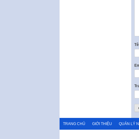
T
Em
Tr
TRANG CHỦ
GIỚI THIỆU
QUẢN LÝ 