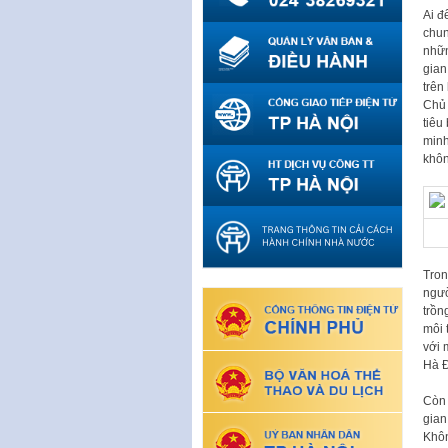
Ai đ
chun
nhữn
gian
trên
Chủ 
tiêu
minh
khôn
Tron
ngườ
trồn
môi 
với 
Hà Đ
Còn 
gian
Khôn