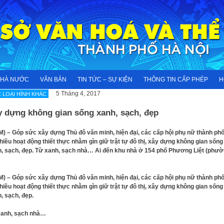
NHÀ NƯỚC
VĂN BẢN
TIN TỨC – SỰ KIỆN
THÔNG TIN CẤP PHÉP
H
5 Tháng 4, 2017
 LOẠI HÌNH KHÁC
y dựng không gian sống xanh, sạch, đẹp
) – Góp sức xây dựng Thủ đô văn minh, hiện đại, các cấp hội phụ nữ thành ph
hiều hoạt động thiết thực nhằm gìn giữ trật tự đô thị, xây dựng không gian sống
, sạch, đẹp. Từ xanh, sạch nhà… Ai đến khu nhà ở 154 phố Phương Liệt (phư
) – Góp sức xây dựng Thủ đô văn minh, hiện đại, các cấp hội phụ nữ thành ph
hiều hoạt động thiết thực nhằm gìn giữ trật tự đô thị, xây dựng không gian sống
, sạch, đẹp.
xanh, sạch nhà…