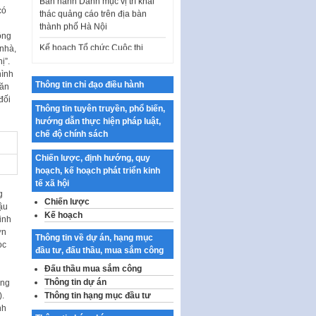
thác quảng cáo trên địa bàn
có
thành phố Hà Nội
Kế hoạch Tổ chức Cuộc thi
ông
chính luận về bảo vệ nền tảng tư
 nhà,
tưởng của Đảng…
ị”.
hình
Công bố công khai dự toán kinh
Thông tin chỉ đạo điều hành
văn
phí xây dựng pháp luật, hoàn
đối
thiện thể chế, chính…
Thông tin tuyên truyền, phổ biến,
hướng dẫn thực hiện pháp luật,
Quy định về nghiên cứu, ứng
chế độ chính sách
dụng khoa học, công nghệ, đổi
mới sáng tạo và chuyển…
Chiến lược, định hướng, quy
hoạch, kế hoạch phát triển kinh
Quy định chi tiết và hướng dẫn
tế xã hội
thi hành một số điều của Luật Lý
g
lịch tư…
Chiến lược
ậu
Kế hoạch
inh
Sửa đổi, bổ sung một số nội
ơn
dung tại Nghị quyết số 30/NQ-
Thông tin về dự án, hạng mục
ọc
CP ngày 24 tháng 02…
đầu tư, đấu thầu, mua sắm công
Ban hành Chương trình hành
Đấu thầu mua sắm công
động của Chính phủ thực hiện
Thông tin dự án
ông
Nghị quyết số 02-NQ/TW ngày
).
Thông tin hạng mục đầu tư
17…
nh