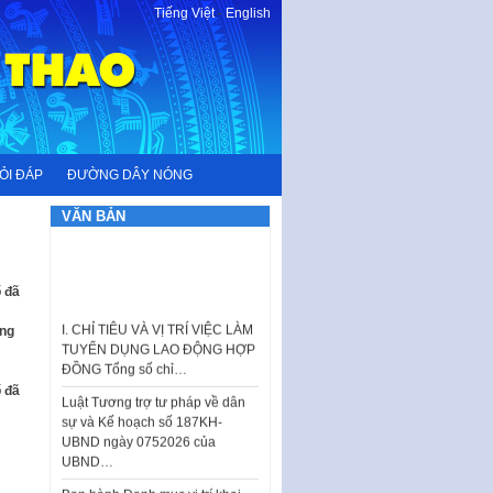
Tiếng Việt
-
English
ỎI ĐÁP
ĐƯỜNG DÂY NÓNG
VĂN BẢN
ố đã
I. CHỈ TIÊU VÀ VỊ TRÍ VIỆC LÀM
TUYỂN DỤNG LAO ĐỘNG HỢP
ờng
ĐỒNG Tổng số chỉ…
Luật Tương trợ tư pháp về dân
ố đã
sự và Kế hoạch số 187KH-
UBND ngày 0752026 của
UBND…
Ban hành Danh mục vị trí khai