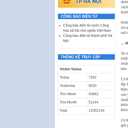
đườn
cách
trườ
CÔNG BÁO ĐIỆN TỬ
Khôn
Công báo điện tử nước Cộng
chị 
hòa xã hội chủ nghĩa Việt Nam
môi 
Công báo điện tử thành phố Hà
Nội
… đế
So v
THỐNG KÊ TRUY CẬP
nhiề
nhữn
bàn 
Visitor Status
Today
7282
Có t
lắp 
Yesterday
9020
thân
This Week
43862
cao 
(quậ
This Month
51144
khôn
thôn
Total
12002146
Có t
giữ 