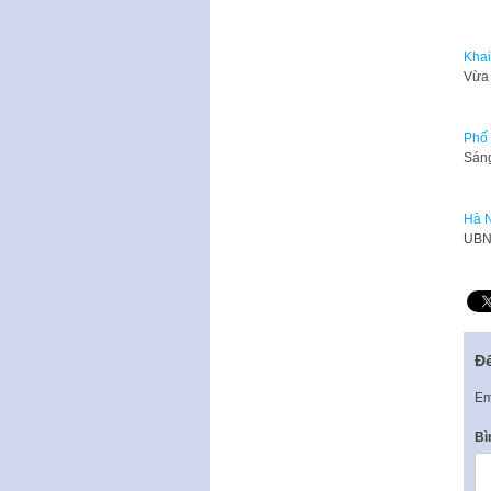
Khai
Vừa 
Phố 
Sáng
Hà N
​UBN
Để
Em
Bì