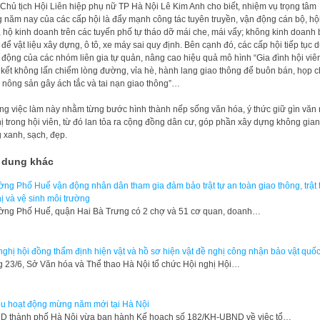
Chủ tịch Hội Liên hiệp phụ nữ TP Hà Nội Lê Kim Anh cho biết, nhiệm vụ trọng tâm
g năm nay của các cấp hội là đẩy mạnh công tác tuyên truyền, vận động cán bộ, hộ
, hộ kinh doanh trên các tuyến phố tự tháo dỡ mái che, mái vẩy; không kinh doanh
 để vật liệu xây dựng, ô tô, xe máy sai quy định. Bên cạnh đó, các cấp hội tiếp tục du
 động của các nhóm liên gia tự quản, nâng cao hiệu quả mô hình “Gia đình hội viê
kết không lấn chiếm lòng đường, vỉa hè, hành lang giao thông để buôn bán, họp c
 nông sản gây ách tắc và tai nạn giao thông”…
g việc làm này nhằm từng bước hình thành nếp sống văn hóa, ý thức giữ gìn văn
hị trong hội viên, từ đó lan tỏa ra cộng đồng dân cư, góp phần xây dựng không gian
 xanh, sạch, đẹp.
 dung khác
ng Phố Huế vận động nhân dân tham gia đảm bảo trật tự an toàn giao thông, trật 
hị và vệ sinh môi trường
ng Phố Huế, quận Hai Bà Trưng có 2 chợ và 51 cơ quan, doanh…
nghị hội đồng thẩm định hiện vật và hồ sơ hiện vật đề nghị công nhận bảo vật quốc
 23/6, Sở Văn hóa và Thể thao Hà Nội tổ chức Hội nghị Hội…
u hoạt động mừng năm mới tại Hà Nội
D thành phố Hà Nội vừa ban hành Kế hoạch số 182/KH-UBND về việc tổ…