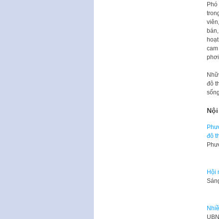
Phó 
tron
viên
bán,
hoạt
cam 
phơi
Nhữn
đô t
sống
Nội
Phườ
đô t
Phườ
Hội 
Sáng
Nhiề
​UBN