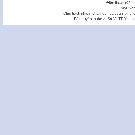
Điện thoại: (024
Email: va
Chịu trách nhiệm phát ngôn và quản lý nộ
Bản quyền thuộc về Sở VHTT. Yêu cầu 