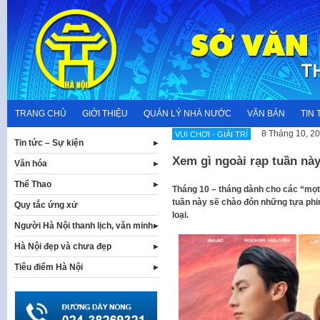
Skip
to
content
TRANG CHỦ
GIỚI THIỆU
QUẢN LÝ NHÀ NƯỚC
VĂN BẢN
TIN 
8 Tháng 10, 2
VUI CHƠI - GIẢI TRÍ
Tin tức – Sự kiện
Xem gì ngoài rạp tuần nà
Văn hóa
Thể Thao
Tháng 10 – tháng dành cho các “mọt”
tuần này sẽ chào đón những tựa phi
Quy tắc ứng xử
loại.
Người Hà Nội thanh lịch, văn minh
Hà Nội đẹp và chưa đẹp
Tiêu điểm Hà Nội