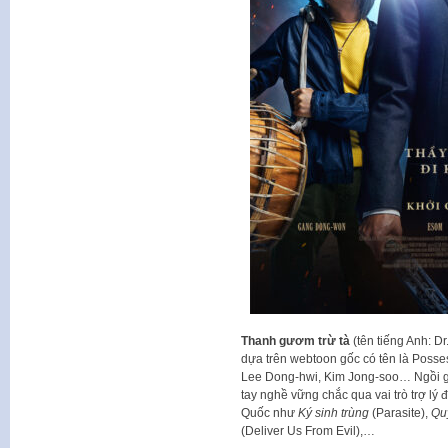
Thanh gươm trừ tà
(tên tiếng Anh: Dr
dựa trên webtoon gốc có tên là Poss
Lee Dong-hwi, Kim Jong-soo… Ngồi g
tay nghề vững chắc qua vai trò trợ l
Quốc như
Ký sinh trùng
(Parasite),
Quy
(Deliver Us From Evil),…