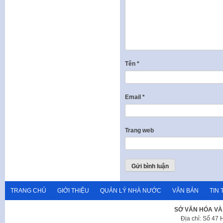
Tên
*
Email
*
Trang web
TRANG CHỦ
GIỚI THIỆU
QUẢN LÝ NHÀ NƯỚC
VĂN BẢN
TIN 
SỞ VĂN HÓA VÀ
Địa chỉ: Số 47