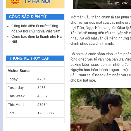
CÔNG BÁO ĐIỆN TỬ
Mở màn đầu tháng chính là tựa phim 
chờ, với sự góp mặt của các nghệ sĩ 
Công báo điện tử nước Cộng
Lợi Trần, Ngọc Hồ, mang tên
Giao lộ 
hòa xã hội chủ nghĩa Việt Nam
Tân DS sẽ mang đến câu chuyện về các
Công báo điện tử thành phố Hà
nhau, và đối mặt vấn đề riêng nhưng 
Nội
chinh phục của chính mình.
Bộ phim là cuộc hành trình khám phá v
THỐNG KÊ TRUY CẬP
lồng ghép yếu tố văn hoá bản địa Việt
boxing kiêu ngạo, luôn tìm những đối 
Nguyễn hóa thân thành Logan – một do
Visitor Status
đầu. Nam ca sĩ Isaac đảm nhận vai Le
Today
4734
cho bài hát mới.
Yesterday
8438
This Week
43862
This Month
57034
Total
12008036