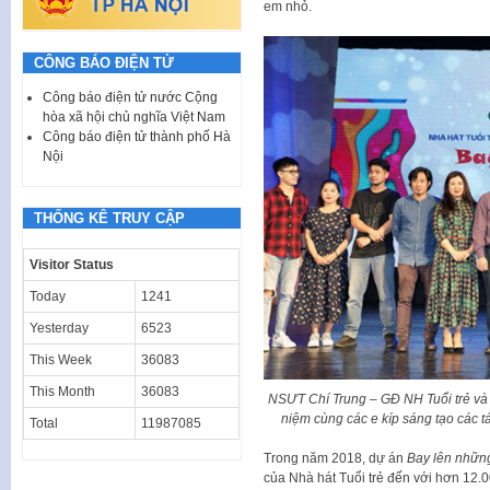
em nhỏ.
CÔNG BÁO ĐIỆN TỬ
Công báo điện tử nước Cộng
hòa xã hội chủ nghĩa Việt Nam
Công báo điện tử thành phố Hà
Nội
THỐNG KÊ TRUY CẬP
Visitor Status
Today
1241
Yesterday
6523
This Week
36083
This Month
36083
NSƯT Chí Trung – GĐ NH Tuổi trẻ v
niệm cùng các e kíp sáng tạo các 
Total
11987085
Trong năm 2018, dự án
Bay lên nhữn
của Nhà hát Tuổi trẻ đến với hơn 12.0