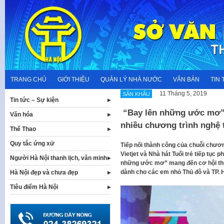
Skip
to
content
TRANG CHỦ
GIỚI THIỆU
QUẢN LÝ NHÀ NƯỚC
VĂN BẢN
TIN 
11 Tháng 5, 2019
SÂN KHẤU
Tin tức – Sự kiện
“Bay lên những ước mơ” 
Văn hóa
nhiều chương trình nghệ 
Thể Thao
Quy tắc ứng xử
Tiếp nối thành công của chuỗi chươn
Vietjet và Nhà hát Tuổi trẻ tiếp tục 
Người Hà Nội thanh lịch, văn minh
những ước mơ” mang đến cơ hội thư
dành cho các em nhỏ Thủ đô và TP. H
Hà Nội đẹp và chưa đẹp
Tiêu điểm Hà Nội