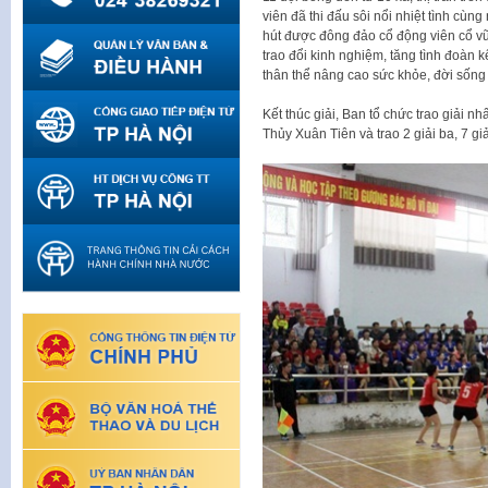
viên đã thi đấu sôi nổi nhiệt tình cù
hút được đông đảo cổ động viên cổ vũ.
trao đổi kinh nghiệm, tăng tình đoàn 
thân thể nâng cao sức khỏe, đời sống t
Kết thúc giải, Ban tổ chức trao giải n
Thủy Xuân Tiên và trao 2 giải ba, 7 gi