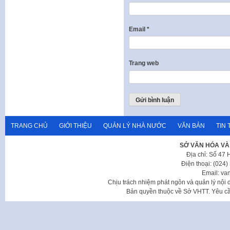
Email
*
Trang web
TRANG CHỦ
GIỚI THIỆU
QUẢN LÝ NHÀ NƯỚC
VĂN BẢN
TIN 
SỞ VĂN HÓA VÀ
Địa chỉ: Số 47
Điện thoại: (024
Email: va
Chịu trách nhiệm phát ngôn và quản lý nộ
Bản quyền thuộc về Sở VHTT. Yêu cầu 