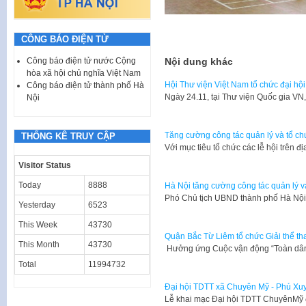
Thu
CÔNG BÁO ĐIỆN TỬ
Nội dung khác
Công báo điện tử nước Cộng
hòa xã hội chủ nghĩa Việt Nam
Hội Thư viện Việt Nam tổ chức đại hội 
Công báo điện tử thành phố Hà
​Ngày 24.11, tại Thư viện Quốc gia V
Nội
Tăng cường công tác quản lý và tổ ch
THỐNG KÊ TRUY CẬP
Với mục tiêu tổ chức các lễ hội trên
Visitor Status
Today
8888
Hà Nội tăng cường công tác quản lý v
Phó Chủ tịch UBND thành phố Hà Nộ
Yesterday
6523
This Week
43730
Quận Bắc Từ Liêm tổ chức Giải thể th
This Month
43730
Hưởng ứng Cuộc vận động “Toàn dân
Total
11994732
Đại hội TDTT xã Chuyên Mỹ - Phú Xu
Lễ khai mạc Đại hội TDTT ChuyênMỹ 