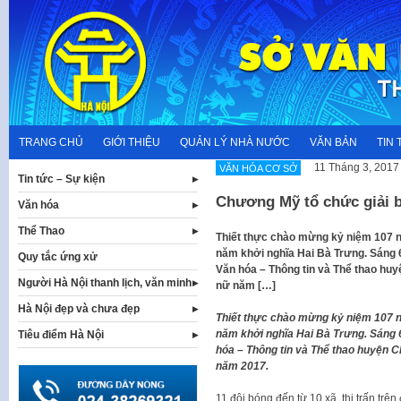
Skip
to
content
TRANG CHỦ
GIỚI THIỆU
QUẢN LÝ NHÀ NƯỚC
VĂN BẢN
TIN 
11 Tháng 3, 2017
VĂN HÓA CƠ SỞ
Tin tức – Sự kiện
Chương Mỹ tổ chức giải 
Văn hóa
Thể Thao
Thiết thực chào mừng kỷ niệm 107 ng
năm khởi nghĩa Hai Bà Trưng. Sáng 6
Quy tắc ứng xử
Văn hóa – Thông tin và Thể thao hu
Người Hà Nội thanh lịch, văn minh
nữ năm […]
Hà Nội đẹp và chưa đẹp
Thiết thực chào mừng kỷ niệm 107 ng
năm khởi nghĩa Hai Bà Trưng. Sáng 6
Tiêu điểm Hà Nội
hóa – Thông tin và Thể thao huyện 
năm 2017.
11 đội bóng đến từ 10 xã, thị trấn tr