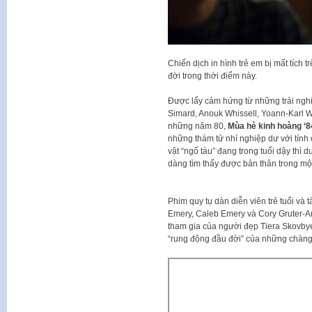
Chiến dịch in hình trẻ em bị mất tích 
đời trong thời điểm này.
Được lấy cảm hứng từ những trải nghi
Simard, Anouk Whissell, Yoann-Karl W
những năm 80,
Mùa hè kinh hoàng ‘8
những thám tử nhí nghiệp dư với tính
vật “ngố tàu” đang trong tuổi dậy thì 
dàng tìm thấy được bản thân trong mộ
Phim quy tụ dàn diễn viên trẻ tuổi v
Emery, Caleb Emery và Cory Gruter-A
tham gia của người đẹp Tiera Skovbye 
“rung động đầu đời” của những chàng