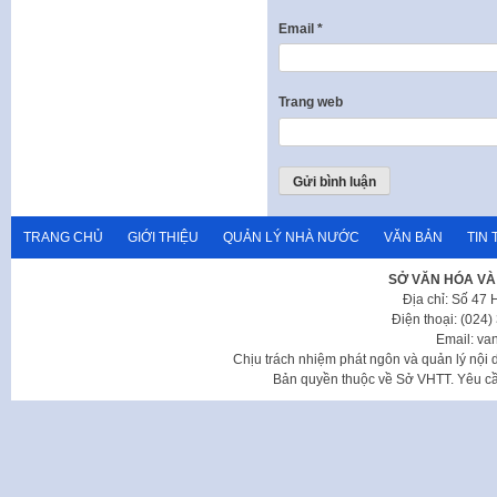
Email
*
Trang web
TRANG CHỦ
GIỚI THIỆU
QUẢN LÝ NHÀ NƯỚC
VĂN BẢN
TIN 
SỞ VĂN HÓA VÀ
Địa chỉ: Số 47
Điện thoại: (024
Email: va
Chịu trách nhiệm phát ngôn và quản lý nộ
Bản quyền thuộc về Sở VHTT. Yêu cầu 