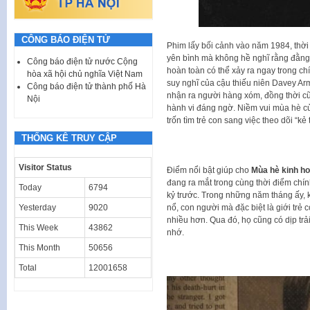
CÔNG BÁO ĐIỆN TỬ
Phim lấy bối cảnh vào năm 1984, thờ
yên bình mà không hề nghĩ rằng đằng 
Công báo điện tử nước Cộng
hoàn toàn có thể xảy ra ngay trong ch
hòa xã hội chủ nghĩa Việt Nam
suy nghĩ của cậu thiếu niên Davey Arms
Công báo điện tử thành phố Hà
nhận ra người hàng xóm, đồng thời c
Nội
hành vi đáng ngờ. Niềm vui mùa hè củ
trốn tìm trẻ con sang việc theo dõi “kẻ
THỐNG KÊ TRUY CẬP
Visitor Status
Điểm nổi bật giúp cho
Mùa hè kinh ho
đang ra mắt trong cùng thời điểm chí
Today
6794
kỷ trước. Trong những năm tháng ấy, 
nổ, con người mà đặc biệt là giới trẻ 
Yesterday
9020
nhiều hơn. Qua đó, họ cũng có dịp trả
This Week
43862
nhớ.
This Month
50656
Total
12001658