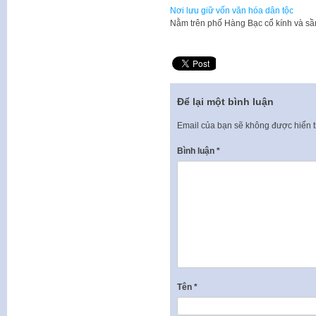
Nơi lưu giữ vốn văn hóa dân tộc
Nằm trên phố Hàng Bạc cổ kính và s
Để lại một bình luận
Email của bạn sẽ không được hiển t
Bình luận
*
Tên
*