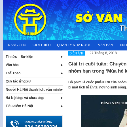
Skip
to
content
TRANG CHỦ
GIỚI THIỆU
QUẢN LÝ NHÀ NƯỚC
VĂN BẢN
TIN 
27 Tháng 8, 2018
ĐIỆN ẢNH
Tin tức – Sự kiện
Giải trí cuối tuần: Chuyê
Văn hóa
nhóm bạn trong ‘Mùa hè 
Thể Thao
Quy tắc ứng xử
Bộ phim là cuộc phiêu lưu của nhóm
bị mất tích bí ẩn tại nơi họ sinh sống.
Người Hà Nội thanh lịch, văn minh
Hà Nội đẹp và chưa đẹp
Tiêu điểm Hà Nội