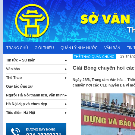
Skip
to
content
TRANG CHỦ
GIỚI THIỆU
QUẢN LÝ NHÀ NƯỚC
VĂN BẢN
TIN 
29 Tháng
THỂ THAO QUẦN CHÚNG
Tin tức – Sự kiện
Giải Bóng chuyền hơi cá
Văn hóa
Thể Thao
Ngày 28/6, Trung tâm Văn hóa – Thôn
chuyền hơi các CLB huyện Ba Vì mở
Quy tắc ứng xử
Người Hà Nội thanh lịch, văn minh
Hà Nội đẹp và chưa đẹp
Tiêu điểm Hà Nội