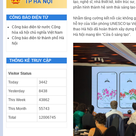
tạo, nghệ sĩ, nhà thiết kế, kiến trúc
phần hình thành hệ sinh thái sáng tạo 
CÔNG BÁO ĐIỆN TỬ
Nhằm tăng cường kết nối các không gi
hỗ trợ của Văn phòng UNESCO tại Vi
Công báo điện tử nước Cộng
thao Hà Nội đã hoàn thành xây dựng 
hòa xã hội chủ nghĩa Việt Nam
Hà Nội mang tên “Cửa ô sáng tạo”.
Công báo điện tử thành phố Hà
Nội
THỐNG KÊ TRUY CẬP
Visitor Status
Today
3442
Yesterday
8438
This Week
43862
This Month
55743
Total
12006745