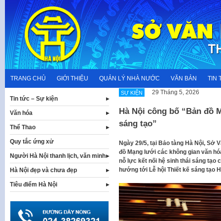
Skip
to
content
TRANG CHỦ
GIỚI THIỆU
QUẢN LÝ NHÀ NƯỚC
VĂN BẢN
TIN 
29 Tháng 5, 2026
SỰ KIỆN
Tin tức – Sự kiện
Hà Nội công bố “Bản đồ M
Văn hóa
sáng tạo”
Thể Thao
Quy tắc ứng xử
Ngày 29/5, tại Bảo tàng Hà Nội, Sở 
đồ Mạng lưới các không gian văn hó
Người Hà Nội thanh lịch, văn minh
nỗ lực kết nối hệ sinh thái sáng tạo
hướng tới Lễ hội Thiết kế sáng tạo H
Hà Nội đẹp và chưa đẹp
Tiêu điểm Hà Nội