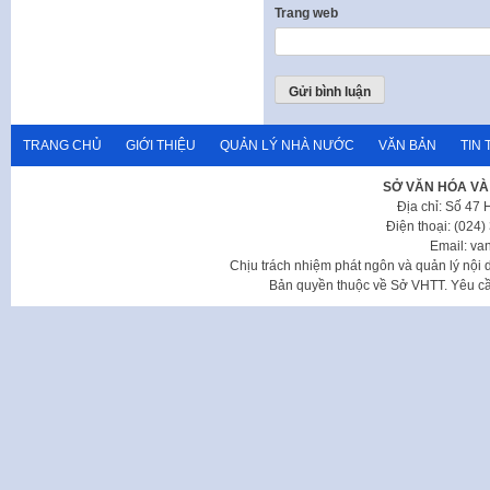
Trang web
TRANG CHỦ
GIỚI THIỆU
QUẢN LÝ NHÀ NƯỚC
VĂN BẢN
TIN 
SỞ VĂN HÓA VÀ
Địa chỉ: Số 47
Điện thoại: (024
Email: va
Chịu trách nhiệm phát ngôn và quản lý nộ
Bản quyền thuộc về Sở VHTT. Yêu cầu 