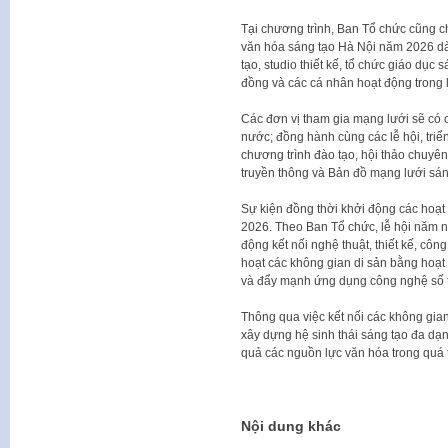
Tại chương trình, Ban Tổ chức cũng 
văn hóa sáng tạo Hà Nội năm 2026 dà
tạo, studio thiết kế, tổ chức giáo dục
đồng và các cá nhân hoạt động trong l
Các đơn vị tham gia mạng lưới sẽ có c
nước; đồng hành cùng các lễ hội, triể
chương trình đào tạo, hội thảo chuyê
truyền thông và Bản đồ mạng lưới sán
Sự kiện đồng thời khởi động các hoạt
2026. Theo Ban Tổ chức, lễ hội năm n
động kết nối nghệ thuật, thiết kế, côn
hoạt các không gian di sản bằng hoạt 
và đẩy mạnh ứng dụng công nghệ số t
Thông qua việc kết nối các không gian
xây dựng hệ sinh thái sáng tạo đa dạn
quả các nguồn lực văn hóa trong quá tr
Nội dung khác