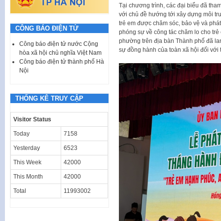
Tại chương trình, các đại biểu đã th
với chủ đề hướng tới xây dựng môi tr
trẻ em được chăm sóc, bảo vệ và phát
CÔNG BÁO ĐIỆN TỬ
phóng sự về công tác chăm lo cho trẻ 
phường trên địa bàn Thành phố đã la
Công báo điện tử nước Cộng
sự đồng hành của toàn xã hội đối với 
hòa xã hội chủ nghĩa Việt Nam
Công báo điện tử thành phố Hà
Nội
THỐNG KÊ TRUY CẬP
Visitor Status
Today
7158
Yesterday
6523
This Week
42000
This Month
42000
Total
11993002