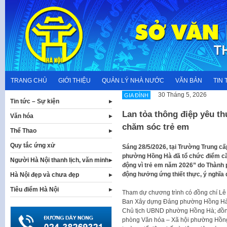
Skip
to
content
TRANG CHỦ
GIỚI THIỆU
QUẢN LÝ NHÀ NƯỚC
VĂN BẢN
TIN 
30 Tháng 5, 2026
GIA ĐÌNH
Tin tức – Sự kiện
Lan tỏa thông điệp yêu t
Văn hóa
chăm sóc trẻ em
Thể Thao
Quy tắc ứng xử
Sáng 28/5/2026, tại Trường Trung cấ
phường Hồng Hà đã tổ chức điểm cầ
Người Hà Nội thanh lịch, văn minh
động vì trẻ em năm 2026” do Thành p
động hưởng ứng thiết thực, ý nghĩa 
Hà Nội đẹp và chưa đẹp
Tiêu điểm Hà Nội
Tham dự chương trình có đồng chí Lê
Ban Xây dựng Đảng phường Hồng Hà;
Chủ tịch UBND phường Hồng Hà; đồn
phòng Văn hóa – Xã hội phường Hồng 