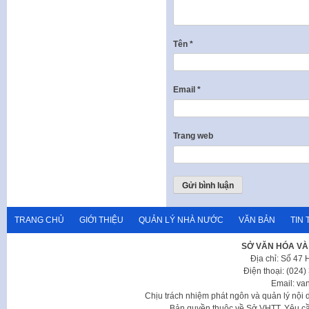
Tên
*
Email
*
Trang web
TRANG CHỦ
GIỚI THIỆU
QUẢN LÝ NHÀ NƯỚC
VĂN BẢN
TIN 
SỞ VĂN HÓA VÀ
Địa chỉ: Số 47
Điện thoại: (024
Email: va
Chịu trách nhiệm phát ngôn và quản lý nộ
Bản quyền thuộc về Sở VHTT. Yêu cầu 