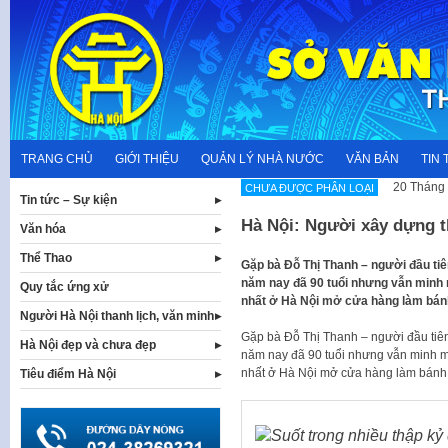
Skip
to
content
TRANG CHỦ
GIỚI THIỆU
QUẢN LÝ NHÀ NƯỚC
VĂN BẢN
TIN 
20 Tháng 
CHƯA ĐƯỢC PHÂN LOẠI
Tin tức – Sự kiện
Hà Nội: Người xây dựng 
Văn hóa
Thể Thao
Gặp bà Đỗ Thị Thanh – người đầu t
năm nay đã 90 tuổi nhưng vẫn minh 
Quy tắc ứng xử
nhất ở Hà Nội mở cửa hàng làm bánh 
Người Hà Nội thanh lịch, văn minh
Gặp bà Đỗ Thị Thanh – người đầu ti
Hà Nội đẹp và chưa đẹp
năm nay đã 90 tuổi nhưng vẫn minh m
nhất ở Hà Nội mở cửa hàng làm bánh
Tiêu điểm Hà Nội
Suốt trong nhiều thập kỷ