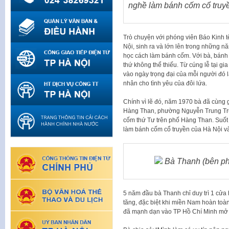
nghề làm bánh cốm cổ truyề
Trò chuyện với phóng viên Báo Kinh t
Nội, sinh ra và lớn lên trong những n
học cách làm bánh cốm. Với bà, bánh
thứ không thể thiếu. Từ cúng lễ tại gi
vào ngày trọng đại của mỗi người đó 
nhân cho tình yêu của đôi lứa.
Chính vì lẽ đó, năm 1970 bà đã cùng
Hàng Than, phường Nguyễn Trung Trự
cốm thứ Tư trên phố Hàng Than. Suốt 
làm bánh cốm cổ truyền của Hà Nội và
Bà Thanh (bên ph
5 năm đầu bà Thanh chỉ duy trì 1 cử
tăng, đặc biệt khi miền Nam hoàn toà
đã mạnh dạn vào TP Hồ Chí Minh mở 