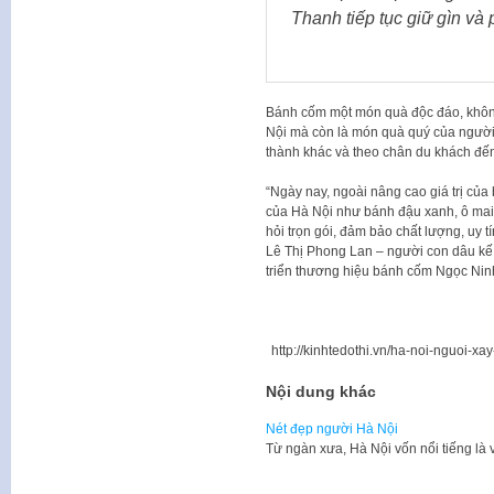
Thanh tiếp tục giữ gìn và
Bánh cốm một món quà độc đáo, không c
Nội mà còn là món quà quý của người 
thành khác và theo chân du khách đế
“Ngày nay, ngoài nâng cao giá trị của
của Hà Nội như bánh đậu xanh, ô mai, 
hỏi trọn gói, đảm bảo chất lượng, uy t
Lê Thị Phong Lan – người con dâu kế 
triển thương hiệu bánh cốm Ngọc Ninh
http://kinhtedothi.vn/ha-noi-nguoi-
Nội dung khác
Nét đẹp người Hà Nội
Từ ngàn xưa, Hà Nội vốn nổi tiếng là 