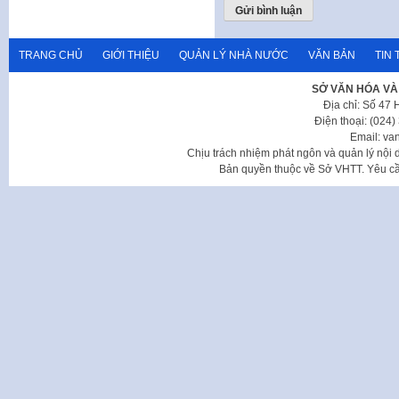
TRANG CHỦ
GIỚI THIỆU
QUẢN LÝ NHÀ NƯỚC
VĂN BẢN
TIN 
SỞ VĂN HÓA VÀ
Địa chỉ: Số 47
Điện thoại: (024
Email: va
Chịu trách nhiệm phát ngôn và quản lý nộ
Bản quyền thuộc về Sở VHTT. Yêu cầu 