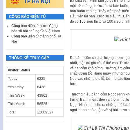
Bà chia sẻ: “Mình làm có uy tín nên 
một cửa hàng, trước tiên là bán buôn, 
bán buôn cho họ. Thấy việc phát triển 
Đầu tiên tôi bán được 30 siêu thị. Đến
CÔNG BÁO ĐIỆN TỬ
đó có 150 siêu thị to và 100 siêu thị n
Công báo điện tử nước Cộng
hòa xã hội chủ nghĩa Việt Nam
Công báo điện tử thành phố Hà
Bánh
Nội
Để bánh cốm có chất lượng thơm ngo
THỐNG KÊ TRUY CẬP
nhất, mặc dù giá cả có thể cao. Trước
và hạt cốm khô cứng. Đường làm cốm 
Visitor Status
chất lượng tốt. Hàng ngày, những ngư
Nếu vào những dịp lễ, tết nhu cầu tiê
Today
6225
hơn.
Yesterday
8438
Thương hiệu bánh cốm Ngọc Ninh kh
This Week
43862
trưng. Bánh mềm, dẻo và thơm mùi tự
This Month
58525
Ngọc Ninh luôn cho ra những mẻ bán
ngọt thanh hoà quện với vị bùi thơm 
Total
12009527
Chị Lê Thị Phong Lan 