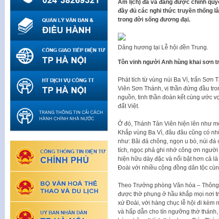
Âm lịch) đã và đang được chính quyề
đầy đủ các nghi thức truyền thống lâ
trong đời sống đương đại.
Dâng hương tại Lễ hội đền Trung.
Tôn vinh người Anh hùng khai sơn tr
Phát tích từ vùng núi Ba Vì, trấn Sơn
Viên Sơn Thánh, vị thần đứng đầu tro
nguồn, tinh thần đoàn kết cùng ước v
đất Việt.
Ở đó, Thánh Tản Viên hiện lên như một
Khắp vùng Ba Vì, đâu đâu cũng có nhữ
như: Bãi đá chông, ngọn u bò, núi đá 
tích, ngọc phả ghi nhớ công ơn người d
hiện hữu dày đặc và nổi bật hơn cả là
Đoài với nhiều cộng đồng dân tộc cùn
Theo Trưởng phòng Văn hóa – Thông 
được thờ phụng ở hầu khắp mọi nơi tr
xứ Đoài, với hàng chục lễ hội đi kèm 
và hấp dẫn cho tín ngưỡng thờ thánh, 