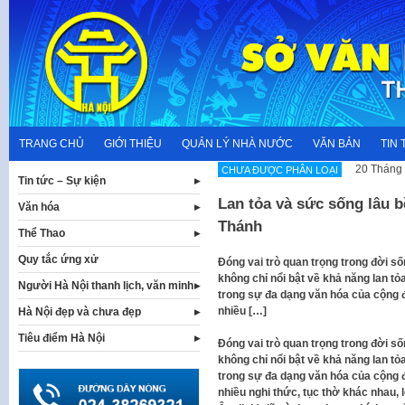
Skip
to
content
TRANG CHỦ
GIỚI THIỆU
QUẢN LÝ NHÀ NƯỚC
VĂN BẢN
TIN 
20 Tháng 
CHƯA ĐƯỢC PHÂN LOẠI
Tin tức – Sự kiện
Lan tỏa và sức sống lâu 
Văn hóa
Thánh
Thể Thao
Quy tắc ứng xử
Đóng vai trò quan trọng trong đời s
không chỉ nổi bật về khả năng lan tỏ
Người Hà Nội thanh lịch, văn minh
trong sự đa dạng văn hóa của cộng 
nhiều […]
Hà Nội đẹp và chưa đẹp
Tiêu điểm Hà Nội
Đóng vai trò quan trọng trong đời s
không chỉ nổi bật về khả năng lan tỏ
trong sự đa dạng văn hóa của cộng 
nhiều nghi thức, tục thờ khác nhau,