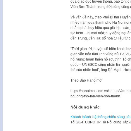
quả giáo dục truyền thống, bảo tồn, gì
Viên Sơn Thánh trong đời sống cộng đ
Về vấn đề này, theo Phó Bí thư Huyệ
nhiều năm qua thành phố Hà Nội nói c
nhằm phát huy hiệu quả giá trị di sản,
tục hèm… bị mai một; huy động nguồn 
đền Trung, đền Hạ; số hóa tư liệu từ
“Thời gian tới, huyện sẽ triển khai c
gian văn hóa tâm linh vùng núi Ba Vì, 
hội vùng; hoàn thiện hồ sơ, trình Tổ
quốc – UNESCO công nhận tín ngưỡng 
thể của nhân loại”, ông Đỗ Mạnh Hư
Theo Báo Hànộimới
https://hanoimoi.com.vn/tin-tuc/Van-h
nguong-tho-tan-vien-son-thanh
Nội dung khác
Khánh thành Hệ thống chiếu sáng cầ
Tối 28/4, UBND TP Hà Nội cùng Tập 