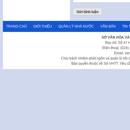
TRANG CHỦ
GIỚI THIỆU
QUẢN LÝ NHÀ NƯỚC
VĂN BẢN
TIN 
SỞ VĂN HÓA VÀ
Địa chỉ: Số 47
Điện thoại: (024
Email: va
Chịu trách nhiệm phát ngôn và quản lý nộ
Bản quyền thuộc về Sở VHTT. Yêu cầu 