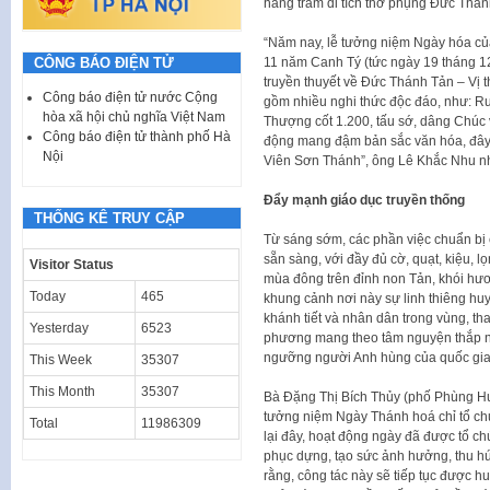
hàng trăm di tích thờ phụng Đức Thán
“Năm nay, lễ tưởng niệm Ngày hóa củ
11 năm Canh Tý (tức ngày 19 tháng 12 
CÔNG BÁO ĐIỆN TỬ
truyền thuyết về Đức Thánh Tản – Vị 
Công báo điện tử nước Cộng
gồm nhiều nghi thức độc đáo, như: Rư
hòa xã hội chủ nghĩa Việt Nam
Thượng cốt 1.200, tấu sớ, dâng Chúc v
Công báo điện tử thành phố Hà
động mang đậm bản sắc văn hóa, đây l
Nội
Viên Sơn Thánh”, ông Lê Khắc Nhu n
Đẩy mạnh giáo dục truyền thống
THỐNG KÊ TRUY CẬP
Từ sáng sớm, các phần việc chuẩn bị 
sẵn sàng, với đầy đủ cờ, quạt, kiệu, lọn
Visitor Status
mùa đông trên đỉnh non Tản, khói hươ
Today
465
khung cảnh nơi này sự linh thiêng huy
khánh tiết và nhân dân trong vùng, t
Yesterday
6523
phương mang theo tâm nguyện thắp n
ngưỡng người Anh hùng của quốc gia,
This Week
35307
This Month
35307
Bà Đặng Thị Bích Thủy (phố Phùng Hưn
tưởng niệm Ngày Thánh hoá chỉ tổ chứ
Total
11986309
lại đây, hoạt động ngày đã được tổ ch
phục dựng, tạo sức ảnh hưởng, thu h
rằng, công tác này sẽ tiếp tục được