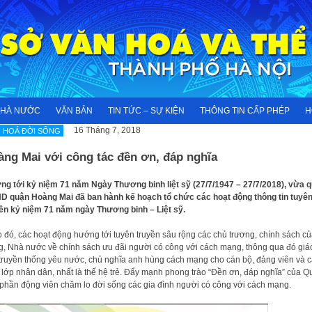
NHÀ NƯỚC
VĂN BẢN
TIN TỨC – SỰ KIỆN
THÔNG TIN CẤP PHÉP
H
16 Tháng 7, 2018
 HOÁ ĐỜI SỐNG
àng Mai với công tác đền ơn, đáp nghĩa
g tới kỷ niệm 71 năm Ngày Thương binh liệt sỹ (27/7/1947 – 27/7/2018), vừa 
 quận Hoàng Mai đã ban hành kế hoạch tổ chức các hoạt động thông tin tuyê
ền kỷ niệm 71 năm ngày Thương binh – Liệt sỹ.
 đó, các hoạt động hướng tới tuyên truyền sâu rộng các chủ trương, chính sách c
, Nhà nước về chính sách ưu đãi người có công với cách mạng, thông qua đó giá
truyền thống yêu nước, chủ nghĩa anh hùng cách mạng cho cán bộ, đảng viên và 
 lớp nhân dân, nhất là thế hệ trẻ. Đẩy mạnh phong trào “Đền ơn, đáp nghĩa” của Q
phần động viên chăm lo đời sống các gia đình người có công với cách mạng.