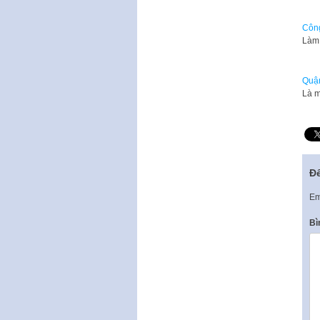
Công
Làm 
Quận
Là m
Để
Em
Bì