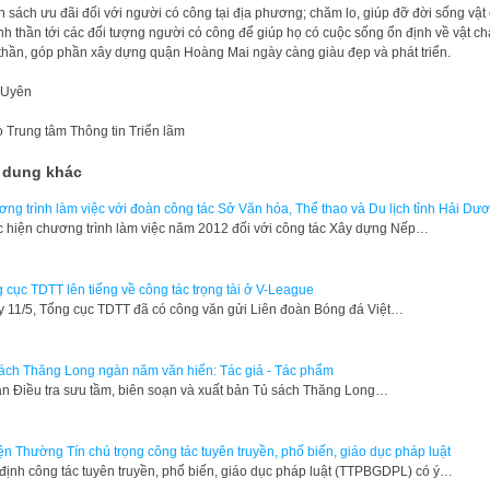
h sách ưu đãi đối với người có công tại địa phương; chăm lo, giúp đỡ đời sống vật 
inh thần tới các đối tượng người có công để giúp họ có cuộc sống ổn định về vật chấ
 thần, góp phần xây dựng quận Hoàng Mai ngày càng giàu đẹp và phát triển.
 Uyên
o
Trung tâm Thông tin Triển lãm
 dung khác
ng trình làm việc với đoàn công tác Sở Văn hóa, Thể thao và Du lịch tỉnh Hải Dư
c hiện chương trình làm việc năm 2012 đối với công tác Xây dựng Nếp…
 cục TDTT lên tiếng về công tác trọng tài ở V-League
 11/5, Tổng cục TDTT đã có công văn gửi Liên đoàn Bóng đá Việt…
ách Thăng Long ngàn năm văn hiến: Tác giả - Tác phẩm
án Điều tra sưu tầm, biên soạn và xuất bản Tủ sách Thăng Long…
n Thường Tín chú trọng công tác tuyên truyền, phố biến, giáo dục pháp luật
định công tác tuyên truyền, phổ biến, giáo dục pháp luật (TTPBGDPL) có ý…