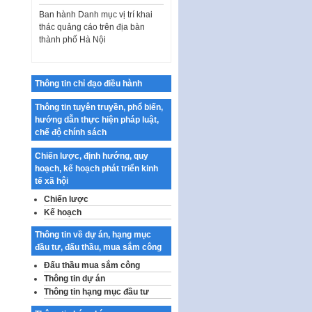
Ban hành Danh mục vị trí khai
thác quảng cáo trên địa bàn
thành phố Hà Nội
Kế hoạch Tổ chức Cuộc thi
chính luận về bảo vệ nền tảng tư
tưởng của Đảng…
Thông tin chỉ đạo điều hành
Công bố công khai dự toán kinh
phí xây dựng pháp luật, hoàn
Thông tin tuyên truyền, phổ biến,
thiện thể chế, chính…
hướng dẫn thực hiện pháp luật,
chế độ chính sách
Quy định về nghiên cứu, ứng
dụng khoa học, công nghệ, đổi
Chiến lược, định hướng, quy
mới sáng tạo và chuyển…
hoạch, kế hoạch phát triển kinh
tế xã hội
Quy định chi tiết và hướng dẫn
thi hành một số điều của Luật Lý
Chiến lược
lịch tư…
Kế hoạch
Sửa đổi, bổ sung một số nội
Thông tin về dự án, hạng mục
dung tại Nghị quyết số 30/NQ-
đầu tư, đấu thầu, mua sắm công
CP ngày 24 tháng 02…
Đấu thầu mua sắm công
Ban hành Chương trình hành
Thông tin dự án
động của Chính phủ thực hiện
Thông tin hạng mục đầu tư
Nghị quyết số 02-NQ/TW ngày