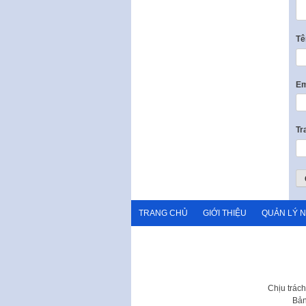
T
Em
Tr
TRANG CHỦ
GIỚI THIỆU
QUẢN LÝ 
Chịu trác
Bản