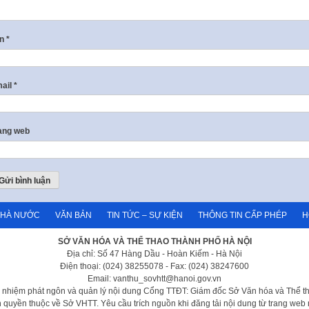
ên
*
ail
*
ang web
NHÀ NƯỚC
VĂN BẢN
TIN TỨC – SỰ KIỆN
THÔNG TIN CẤP PHÉP
H
SỞ VĂN HÓA VÀ THỂ THAO THÀNH PHỐ HÀ NỘI
Địa chỉ: Số 47 Hàng Dầu - Hoàn Kiếm - Hà Nội
Điện thoại: (024) 38255078 - Fax: (024) 38247600
Email: vanthu_sovhtt@hanoi.gov.vn
h nhiệm phát ngôn và quản lý nội dung Cổng TTĐT: Giám đốc Sở Văn hóa và Thể t
 quyền thuộc về Sở VHTT. Yêu cầu trích nguồn khi đăng tải nội dung từ trang web 