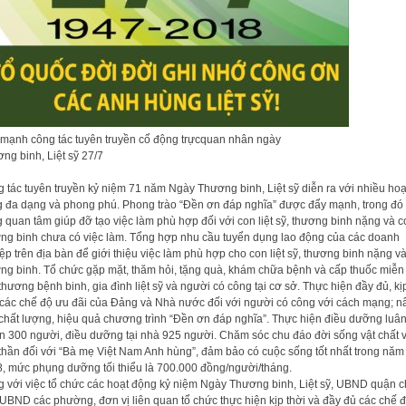
mạnh công tác tuyên truyền cổ động trựcquan nhân ngày
ng binh, Liệt sỹ 27/7
 tác tuyên truyền kỷ niệm 71 năm Ngày Thương binh, Liệt sỹ diễn ra với nhiều hoạ
 đa dạng và phong phú. Phong trào “Đền ơn đáp nghĩa” được đẩy mạnh, trong đó 
g quan tâm giúp đỡ tạo việc làm phù hợp đối với con liệt sỹ, thương binh nặng và c
ng binh chưa có việc làm. Tổng hợp nhu cầu tuyển dụng lao động của các doanh
ệp trên địa bàn để giới thiệu việc làm phù hợp cho con liệt sỹ, thương binh nặng v
ng binh. Tổ chức gặp mặt, thăm hỏi, tặng quà, khám chữa bệnh và cấp thuốc miễn
thương bệnh binh, gia đình liệt sỹ và người có công tại cơ sở. Thực hiện đầy đủ, kị
 các chế độ ưu đãi của Đảng và Nhà nước đối với người có công với cách mạng; n
chất lượng, hiệu quả chương trình “Đền ơn đáp nghĩa”. Thực hiện điều dưỡng luâ
n 300 người, điều dưỡng tại nhà 925 người. Chăm sóc chu đáo đời sống vật chất 
 thần đối với “Bà mẹ Việt Nam Anh hùng”, đảm bảo có cuộc sống tốt nhất trong năm
, mức phụng dưỡng tối thiểu là 700.000 đồng/người/tháng.
 với việc tổ chức các hoạt động kỷ niệm Ngày Thương binh, Liệt sỹ, UBND quận c
UBND các phường, đơn vị liên quan tổ chức thực hiện kịp thời và đầy đủ các chế đ