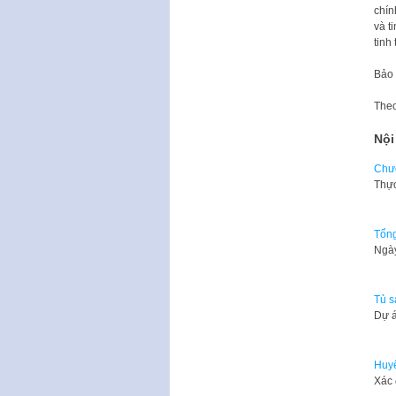
chín
và t
tinh
Bảo
The
Nội
Chươ
​Thự
Tổng
Ngày
Tủ s
​Dự 
Huyệ
Xác 