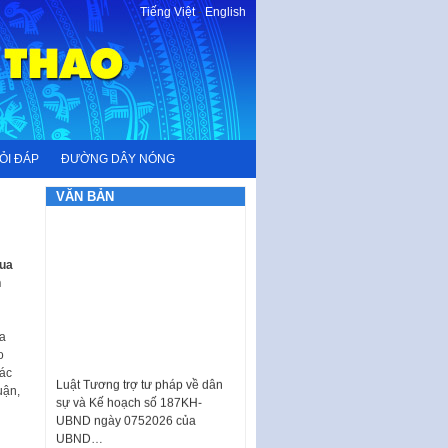
Tiếng Việt
-
English
ỎI ĐÁP
ĐƯỜNG DÂY NÓNG
VĂN BẢN
qua
n
ủa
o
Luật Tương trợ tư pháp về dân
các
sự và Kế hoạch số 187KH-
uận,
UBND ngày 0752026 của
UBND…