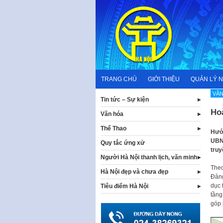
Skip
to
content
TRANG CHỦ
GIỚI THIỆU
QUẢN LÝ 
VĂN
Tin tức – Sự kiện
Ho
Văn hóa
Thể Thao
Hướn
UBND
Quy tắc ứng xử
truy
Người Hà Nội thanh lịch, văn minh
Theo
Hà Nội đẹp và chưa đẹp
Đảng
dục 
Tiêu điểm Hà Nội
tầng
góp 