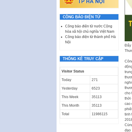
CÔNG BÁO ĐIỆN TỬ
Công báo điện tử nước Cộng
hòa xã hội chủ nghĩa Việt Nam
Công báo điện tử thành phố Hà
Nội
Đẩy 
Thươ
THỐNG KÊ TRUY CẬP
Công
động
Visitor Status
trun
thươ
Today
271
nghi
thươ
Yesterday
6523
cho 
This Week
35113
thời
cao 
This Month
35113
phiê
Total
11986115
tinh
2018
Cùng
đạo 