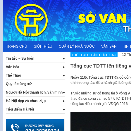
Skip
to
content
TRANG CHỦ
GIỚI THIỆU
QUẢN LÝ NHÀ NƯỚC
VĂN BẢN
TIN 
12 Th
THẾ THAO THÀNH TÍCH CAO
Tin tức – Sự kiện
Tổng cục TDTT lên tiếng v
Văn hóa
Thể Thao
Ngày 11/5, Tổng cục TDTT đã có công
chỉnh công tác điều hành giải bóng 
Quy tắc ứng xử
Người Hà Nội thanh lịch, văn minh
Trước những sự cố trọng tài ở vòng 9
thao đã có công văn số 577/TCTDTT-T
Hà Nội đẹp và chưa đẹp
công tác điều hành giải VĐQG 2016.
Tiêu điểm Hà Nội