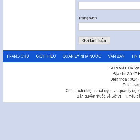
Trang web
TRANG CHỦ
GIỚI THIỆU
QUẢN LÝ NHÀ NƯỚC
VĂN BẢN
TIN 
SỞ VĂN HÓA VÀ
Địa chỉ: Số 47
Điện thoại: (024
Email: va
Chịu trách nhiệm phát ngôn và quản lý nộ
Bản quyền thuộc về Sở VHTT. Yêu cầu 