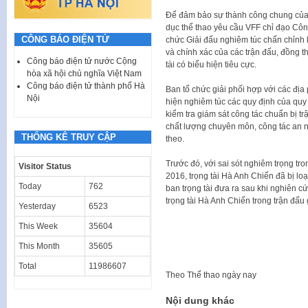
Để đảm bảo sự thành công chung của 
dục thể thao yêu cầu VFF chỉ đạo Cô
CÔNG BÁO ĐIỆN TỬ
chức Giải đấu nghiêm túc chấn chỉnh k
và chính xác của các trận đấu, đồng t
Công báo điện tử nước Cộng
tài có biểu hiện tiêu cực.
hòa xã hội chủ nghĩa Việt Nam
Công báo điện tử thành phố Hà
Ban tổ chức giải phối hợp với các đị
Nội
hiện nghiêm túc các quy định của qu
kiểm tra giám sát công tác chuẩn bị 
chất lượng chuyên môn, công tác an ninh
THỐNG KÊ TRUY CẬP
theo.
Trước đó, với sai sót nghiêm trọng t
Visitor Status
2016, trọng tài Hà Anh Chiến đã bị lo
Today
762
ban trọng tài đưa ra sau khi nghiên cứ
trọng tài Hà Anh Chiến trong trận đấ
Yesterday
6523
This Week
35604
This Month
35605
Total
11986607
Theo
Thể thao ngày nay
Nội dung khác