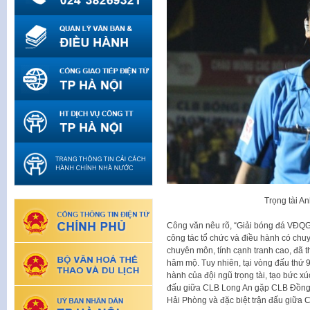
Trọng tài An
Công văn nêu rõ, “Giải bóng đá VĐQG
công tác tổ chức và điều hành có chuyể
chuyên môn, tính cạnh tranh cao, đã 
hâm mộ. Tuy nhiên, tại vòng đấu thứ 9
hành của đội ngũ trọng tài, tạo bức x
đấu giữa CLB Long An gặp CLB Đồng 
Hải Phòng và đặc biệt trận đấu giữ