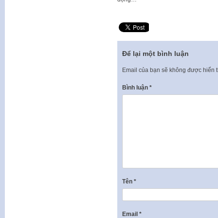
Để lại một bình luận
Email của bạn sẽ không được hiển t
Bình luận
*
Tên
*
Email
*