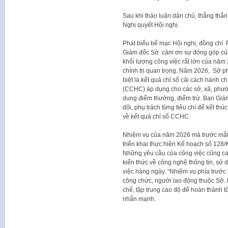
Sau khi thảo luận dân chủ, thẳng thắn
Nghị quyết Hội nghị.
Phát biểu bế mạc Hội nghị, đồng chí 
Giám đốc Sở cảm ơn sự đóng góp của
khối lượng công việc rất lớn của năm
chính trị quan trọng. Năm 2026, Sở p
biệt là kết quả chỉ số cải cách hành c
(CCHC) áp dụng cho các sở, xã, phườn
dung điểm thưởng, điểm trừ. Ban Giám
dõi, phụ trách từng tiêu chí để kết t
về kết quả chỉ số CCHC.
Nhiệm vụ của năm 2026 mà trước mắt là
triển khai thực hiện Kế hoạch số 1
Những yêu cầu của công việc cũng cao
kiến thức về công nghệ thông tin, sử
việc hàng ngày. “Nhiệm vụ phía trước 
công chức, người lao động thuộc Sở. 
chế, tập trung cao độ để hoàn thành 
nhấn mạnh.