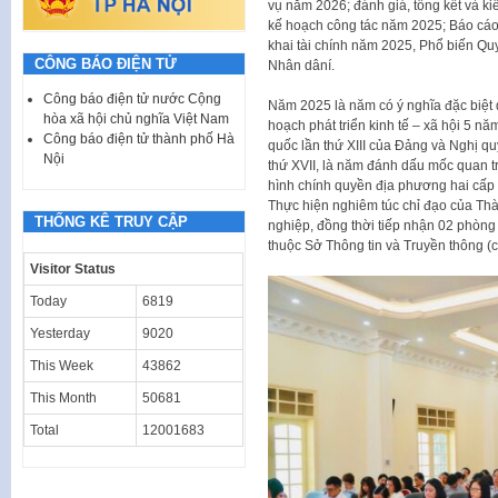
vụ năm 2026; đánh giá, tổng kết và k
kế hoạch công tác năm 2025; Báo cáo
khai tài chính năm 2025, Phổ biến Qu
CÔNG BÁO ĐIỆN TỬ
Nhân dâní.
Công báo điện tử nước Cộng
Năm 2025 là năm có ý nghĩa đặc biệt q
hòa xã hội chủ nghĩa Việt Nam
hoạch phát triển kinh tế – xã hội 5 n
Công báo điện tử thành phố Hà
quốc lần thứ XIII của Đảng và Nghị qu
Nội
thứ XVII, là năm đánh dấu mốc quan tr
hình chính quyền địa phương hai cấp 
Thực hiện nghiêm túc chỉ đạo của Thà
THỐNG KÊ TRUY CẬP
nghiệp, đồng thời tiếp nhận 02 phòng
thuộc Sở Thông tin và Truyền thông (c
Visitor Status
Today
6819
Yesterday
9020
This Week
43862
This Month
50681
Total
12001683