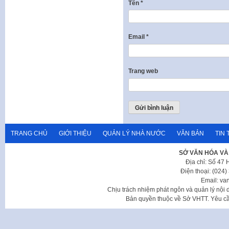
Tên
*
Email
*
Trang web
TRANG CHỦ
GIỚI THIỆU
QUẢN LÝ NHÀ NƯỚC
VĂN BẢN
TIN 
SỞ VĂN HÓA VÀ
Địa chỉ: Số 47
Điện thoại: (024
Email: va
Chịu trách nhiệm phát ngôn và quản lý nộ
Bản quyền thuộc về Sở VHTT. Yêu cầu 