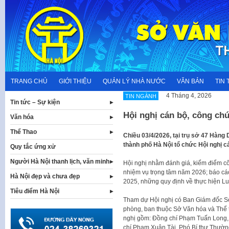
Skip
to
content
TRANG CHỦ
GIỚI THIỆU
QUẢN LÝ NHÀ NƯỚC
VĂN BẢN
TIN 
4 Tháng 4, 2026
TIN NGÀNH
Tin tức – Sự kiện
Hội nghị cán bộ, công ch
Văn hóa
Thể Thao
Chiều 03/4/2026, tại trụ sở 47 Hàn
thành phố Hà Nội tổ chức Hội nghị 
Quy tắc ứng xử
Người Hà Nội thanh lịch, văn minh
Hội nghị nhằm đánh giá, kiểm điểm c
nhiệm vụ trọng tâm năm 2026; báo cáo
Hà Nội đẹp và chưa đẹp
2025, những quy định về thực hiện L
Tiêu điểm Hà Nội
Tham dự Hội nghị có Ban Giám đốc Sở
phòng, ban thuộc Sở Văn hóa và Thể 
nghị gồm: Đồng chí Phạm Tuấn Long, 
chí Phạm Xuân Tài, Phó Bí thư Thườn