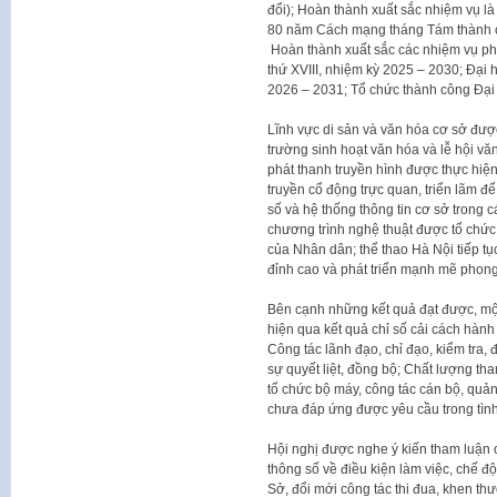
đổi); Hoàn thành xuất sắc nhiệm vụ l
80 năm Cách mạng tháng Tám thành
Hoàn thành xuất sắc các nhiệm vụ phụ
thứ XVIII, nhiệm kỳ 2025 – 2030; Đại 
2026 – 2031; Tổ chức thành công Đại
Lĩnh vực di sản và văn hóa cơ sở được
trường sinh hoạt văn hóa và lễ hội văn
phát thanh truyền hình được thực hiện
truyền cổ động trực quan, triển lãm để
số và hệ thống thông tin cơ sở trong c
chương trình nghệ thuật được tổ chức
của Nhân dân; thể thao Hà Nội tiếp tục
đỉnh cao và phát triển mạnh mẽ phong
Bên cạnh những kết quả đạt được, mộ
hiện qua kết quả chỉ số cải cách hàn
Công tác lãnh đạo, chỉ đạo, kiểm tra, 
sự quyết liệt, đồng bộ; Chất lượng th
tổ chức bộ máy, công tác cán bộ, quản
chưa đáp ứng được yêu cầu trong tìn
Hội nghị được nghe ý kiến tham luận
thông số về điều kiện làm việc, chế đ
Sở, đổi mới công tác thi đua, khen th