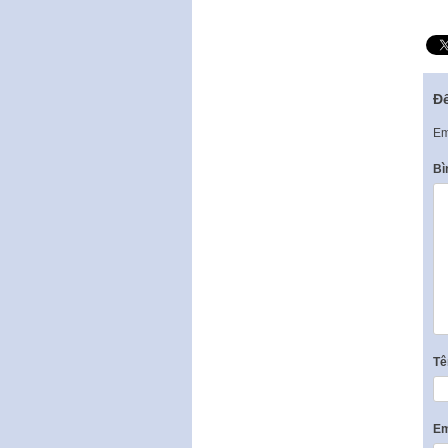
Để
Em
Bì
T
Em