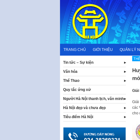
Skip
to
content
TRANG CHỦ
GIỚI THIỆU
QUẢN LÝ 
TH
Tin tức – Sự kiện
Huy
Văn hóa
mở
Thể Thao
Quy tắc ứng xử
Giả
Người Hà Nội thanh lịch, văn minh
Giả
các
Hà Nội đẹp và chưa đẹp
cho 
Tiêu điểm Hà Nội