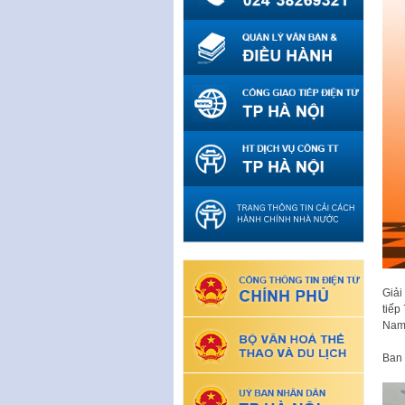
Giải
tiếp
Nam 
Ban t