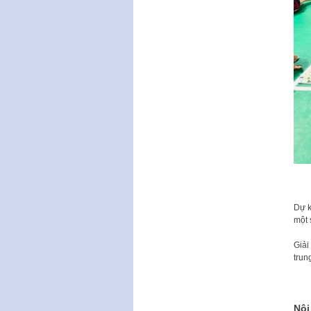
Dự k
một 
Giả
trun
Nội