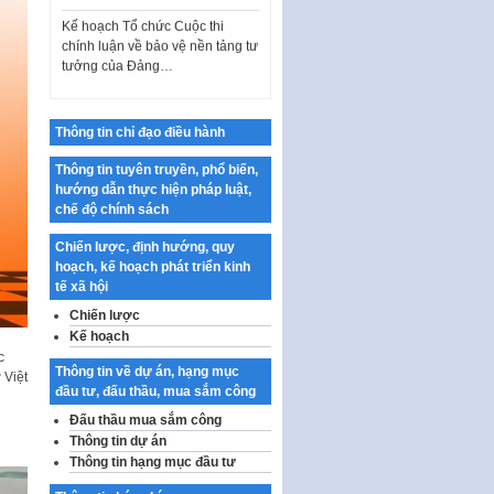
chính luận về bảo vệ nền tảng tư
tưởng của Đảng…
Công bố công khai dự toán kinh
phí xây dựng pháp luật, hoàn
thiện thể chế, chính…
Thông tin chỉ đạo điều hành
Quy định về nghiên cứu, ứng
dụng khoa học, công nghệ, đổi
Thông tin tuyên truyền, phổ biến,
mới sáng tạo và chuyển…
hướng dẫn thực hiện pháp luật,
Quy định chi tiết và hướng dẫn
chế độ chính sách
thi hành một số điều của Luật Lý
Chiến lược, định hướng, quy
lịch tư…
hoạch, kế hoạch phát triển kinh
Sửa đổi, bổ sung một số nội
tế xã hội
dung tại Nghị quyết số 30/NQ-
Chiến lược
CP ngày 24 tháng 02…
Kế hoạch
Ban hành Chương trình hành
c
Thông tin về dự án, hạng mục
động của Chính phủ thực hiện
 Việt
đầu tư, đấu thầu, mua sắm công
Nghị quyết số 02-NQ/TW ngày
17…
Đấu thầu mua sắm công
Thông tin dự án
THÔNG BÁO Tuyển dụng lao
Thông tin hạng mục đầu tư
động hợp đồng theo Nghị định
số 111/2022/NĐ-CP ngày