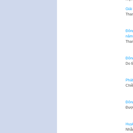
Giải
Tham
Đông
năm
Tham
Đông
Do t
Phát
​Chi
Đông
Được
Huyệ
Nhằm