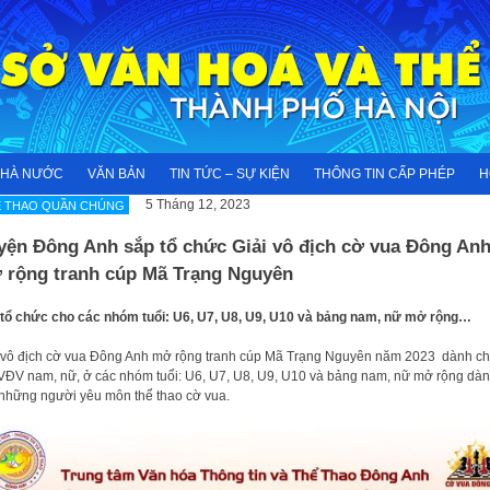
NHÀ NƯỚC
VĂN BẢN
TIN TỨC – SỰ KIỆN
THÔNG TIN CẤP PHÉP
H
5 Tháng 12, 2023
Ể THAO QUẦN CHÚNG
ện Đông Anh sắp tổ chức Giải vô địch cờ vua Đông An
 rộng tranh cúp Mã Trạng Nguyên
i tổ chức cho các nhóm tuổi: U6, U7, U8, U9, U10 và bảng nam, nữ mở rộng…
i vô địch cờ vua Đông Anh mở rộng tranh cúp Mã Trạng Nguyên năm 2023 dành c
 VĐV nam, nữ, ở các nhóm tuổi: U6, U7, U8, U9, U10 và bảng nam, nữ mở rộng dà
những người yêu môn thể thao cờ vua.