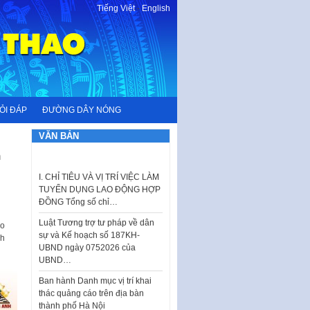
Tiếng Việt
-
English
ỎI ĐÁP
ĐƯỜNG DÂY NÓNG
VĂN BẢN
I. CHỈ TIÊU VÀ VỊ TRÍ VIỆC LÀM
h
TUYỂN DỤNG LAO ĐỘNG HỢP
ĐỒNG Tổng số chỉ…
Luật Tương trợ tư pháp về dân
sự và Kế hoạch số 187KH-
UBND ngày 0752026 của
ho
UBND…
nh
Ban hành Danh mục vị trí khai
thác quảng cáo trên địa bàn
thành phố Hà Nội
Kế hoạch Tổ chức Cuộc thi