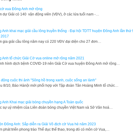
 cờ vua Đông Anh mở rộng
 dự Giải có 140 vận động viên (VĐV), ở các lứa tuổi nam -…
 Anh khai mạc giải cầu lông truyền thống - Đại hội TDTT huyện Đông Anh lần thứ 
 2017
 gia giải cầu lông năm nay có 220 VĐV đại diện cho 27 đơn…
 Anh tổ chức Giải Cờ vua online mở rộng năm 2021
ình hình dịch bệnh COVID-19 nên Giải Cờ vua huyện Đông Anh mở rộng…
 động cuộc thi ảnh "Sông hồ trong xanh, cuộc sống an lành"
ều 8/10, Báo Hànội mới phối hợp với Tập đoàn Tân Hoàng Minh tổ chức…
 Anh Khai mạc giải bóng chuyền hạng A Toàn quốc
 sự uỷ nhiệm của Liên đoàn bóng chuyền Việt Nam và Sở Văn hoá…
n Đông Anh: Sắp diễn ra Giải Vô địch cờ Vua hè năm 2023
 phát triển phong trào Thể dục thể thao, trong đó có môn cờ Vua,…