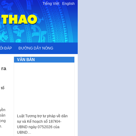
Tiếng Việt
-
English
ỎI ĐÁP
ĐƯỜNG DÂY NÓNG
VĂN BẢN
 ra
 tổ
Luật Tương trợ tư pháp về dân
uyền
sự và Kế hoạch số 187KH-
 bản
UBND ngày 0752026 của
rong
UBND…
h.
Ban hành Danh mục vị trí khai