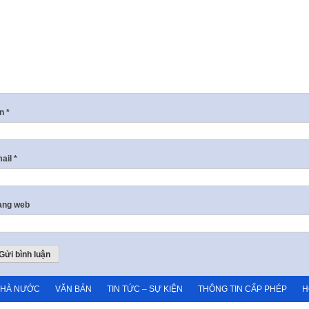
ên
*
ail
*
ang web
NHÀ NƯỚC
VĂN BẢN
TIN TỨC – SỰ KIỆN
THÔNG TIN CẤP PHÉP
H