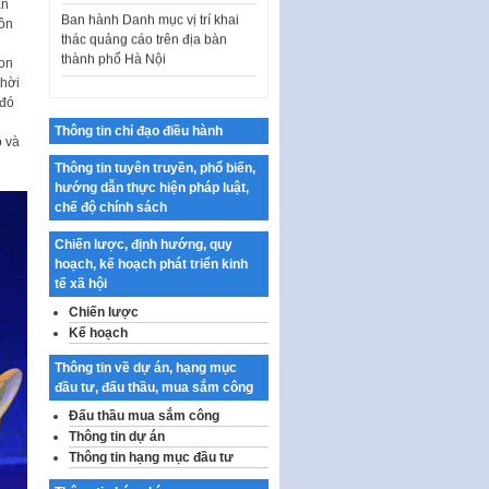
ăn
thác quảng cáo trên địa bàn
uồn
thành phố Hà Nội
con
Kế hoạch Tổ chức Cuộc thi
thời
chính luận về bảo vệ nền tảng tư
 đó
tưởng của Đảng…
Thông tin chỉ đạo điều hành
Công bố công khai dự toán kinh
ô và
phí xây dựng pháp luật, hoàn
Thông tin tuyên truyền, phổ biến,
thiện thể chế, chính…
hướng dẫn thực hiện pháp luật,
chế độ chính sách
Quy định về nghiên cứu, ứng
dụng khoa học, công nghệ, đổi
Chiến lược, định hướng, quy
mới sáng tạo và chuyển…
hoạch, kế hoạch phát triển kinh
tế xã hội
Quy định chi tiết và hướng dẫn
thi hành một số điều của Luật Lý
Chiến lược
lịch tư…
Kế hoạch
Sửa đổi, bổ sung một số nội
Thông tin về dự án, hạng mục
dung tại Nghị quyết số 30/NQ-
đầu tư, đấu thầu, mua sắm công
CP ngày 24 tháng 02…
Đấu thầu mua sắm công
Ban hành Chương trình hành
Thông tin dự án
động của Chính phủ thực hiện
Thông tin hạng mục đầu tư
Nghị quyết số 02-NQ/TW ngày
17…