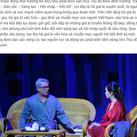
 hoan đồng thời hướng tới mục tiêu phát triển văn hóa Thủ đô theo định hướng “V
 – Bản sắc – Sáng tạo – Hội nhập – Kết nối”, coi đây là hệ giá trị xuyên suốt, là ng
nội sinh và sức mạnh mềm quan trọng trong giai đoạn mới. Trên nền tảng hệ giá trị
 gia, hệ giá trị văn hóa – gia đình và chuẩn mực con người Việt Nam, văn hóa và 
i Hà Nội tiếp tục được gìn giữ, bồi đắp từ những giá trị truyền thống tốt đẹp, đồng 
 làm phong phú bởi tinh thần đổi mới sáng tạo và hội nhập quốc tế sâu rộng. Qua
phần xây dựng, lan tỏa hệ giá trị văn hóa và chuẩn mực người Hà Nội thời kỳ mới;
g định bản sắc riêng có, tạo nguồn lực và động lực phát triển bền vững cho Thủ đ
nước.