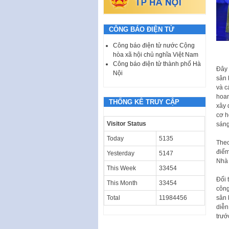
CÔNG BÁO ĐIỆN TỬ
Công báo điện tử nước Cộng
hòa xã hội chủ nghĩa Việt Nam
Công báo điện tử thành phố Hà
Đây 
Nội
sân 
và c
hoan
THỐNG KÊ TRUY CẬP
xây 
cơ h
Visitor Status
sáng
Today
5135
Theo
điểm
Yesterday
5147
Nhà 
This Week
33454
Đối 
This Month
33454
công
sân 
Total
11984456
diễn
trướ