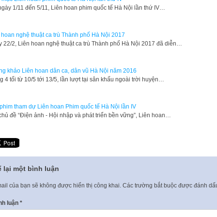
gày 1/11 đến 5/11, Liên hoan phim quốc tế Hà Nội lần thứ IV…
 hoan nghệ thuật ca trù Thành phố Hà Nội 2017
 22/2, Liên hoan nghệ thuật ca trù Thành phố Hà Nội 2017 đã diễn…
g khảo Liên hoan dân ca, dân vũ Hà Nội năm 2016
g 4 tối từ 10/5 tới 13/5, lần lượt tại sân khấu ngoài trời huyện…
phim tham dự Liên hoan Phim quốc tế Hà Nội lần IV
chủ đề “Điện ảnh - Hội nhập và phát triển bền vững”, Liên hoan…
 lại một bình luận
ail của bạn sẽ không được hiển thị công khai.
Các trường bắt buộc được đánh d
nh luận
*