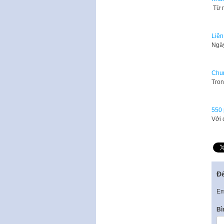
Từ n
Liên
Ngày
Chun
Tron
550 
Với 
Để
Em
Bì