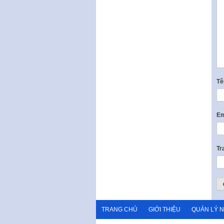
T
Em
Tr
TRANG CHỦ
GIỚI THIỆU
QUẢN LÝ 