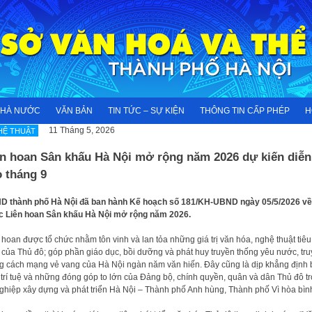
NHÀ NƯỚC
VĂN BẢN
TIN TỨC – SỰ KIỆN
THÔNG TIN CẤP PHÉP
H
11 Tháng 5, 2026
HỆ THUẬT
ên hoan Sân khấu Hà Nội mở rộng năm 2026 dự kiến diễn
 tháng 9
 thành phố Hà Nội đã ban hành Kế hoạch số 181/KH-UBND ngày 05/5/2026 về
 Liên hoan Sân khấu Hà Nội mở rộng năm 2026.
 hoan được tổ chức nhằm tôn vinh và lan tỏa những giá trị văn hóa, nghệ thuật tiêu
 của Thủ đô; góp phần giáo dục, bồi dưỡng và phát huy truyền thống yêu nước, tr
g cách mạng vẻ vang của Hà Nội ngàn năm văn hiến. Đây cũng là dịp khẳng định
, trí tuệ và những đóng góp to lớn của Đảng bộ, chính quyền, quân và dân Thủ đô t
ghiệp xây dựng và phát triển Hà Nội – Thành phố Anh hùng, Thành phố Vì hòa bìn