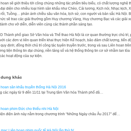
 hoan sẽ giới thiệu tới công chúng những tác phẩm tiêu biểu, có chất lượng nghệ t
 đại diện cho nhiều loại hình sân khấu như Chèo, Cải lương, Kịch nói, Nhạc kịch, X
rối, Tuồng… phản ánh chiều sâu văn hóa, lịch sử, con người và bản sắc Hà Nội. 
hức sẽ trao các giải thưởng gồm Huy chương Vàng, Huy chương Bạc và các giải x
dành cho vở diễn, diễn viên cùng các thành phần sáng tạo.
 Thành phố giao Sở Văn hóa và Thể thao Hà Nội là cơ quan thường trực chủ trì, 
với các đơn vị liên quan triển khai thực hiện Kế hoạch, bảo đảm chất lượng, tiến đ
 quy định; đồng thời chủ trì công tác tuyên truyền trước, trong và sau Liên hoan trê
ng tiện thông tin đại chúng, nền tảng số và hệ thống thông tin cơ sở nhằm lan tỏa
các hoạt động của sự kiện.
 dung khác
 hoan sân khấu truyền thống Hà Nội 2016
g các ngày từ 9 đến 11/11 tại Trung tâm Văn hóa Thành phố đã…
 hoan phim Đức cho thiếu nhi Hà Nội
iện điện ảnh này nằm trong chương trình “Những Ngày châu Âu 2017” để…
 mạc Liên hoan phim quốc tế Hà Nội lần thứ IV