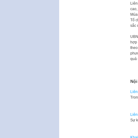
Liên
cao,
Múa 
Tổ c
sắc 
UBND
hợp 
theo
phươ
quả 
Nội
Liên
Tron
Liên
Sự k
Khai