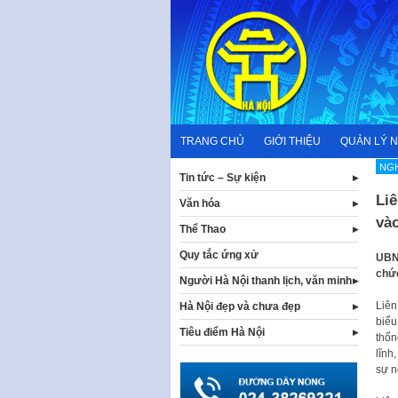
Skip
to
content
TRANG CHỦ
GIỚI THIỆU
QUẢN LÝ 
NG
Tin tức – Sự kiện
Li
Văn hóa
vào
Thể Thao
Quy tắc ứng xử
UBND
chức
Người Hà Nội thanh lịch, văn minh
Liên
Hà Nội đẹp và chưa đẹp
biểu
Tiêu điểm Hà Nội
thốn
lĩnh
sự n