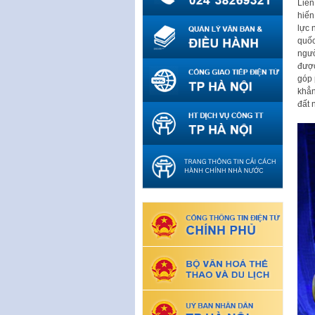
Liên
hiến
lực 
quốc
ngườ
được
góp 
khẳn
đất 