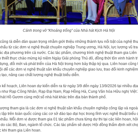
Cảnh trong vở “Khoảng trống” của Nhà hát Kịch Hà Nội
cũng là diễn đàn quan trọng nhằm giới thiệu những thành tựu nổi bật của nghệ thu
khấu từ các đơn vị nghệ thuật chuyên nghiệp Trung ương, Hà Nội, lực lượng vũ tr
ác địa phương trên cả nước. Các tác phẩm, chương trình nghệ thuật tham gia Liên
 thiết thực chào mừng kỷ niệm Ngày Giải phóng Thủ đô, đồng thời tôn vinh hành tr
dựng, đổi mới và phát triển của Hà Nội trong hơn bảy thập kỷ qua. Liên hoan cũng 
ội để các đơn vị nghệ thuật sân khấu chuyên nghiệp giao lưu, trao đổi kinh nghiệm
 tạo, nâng cao chất lượng nghệ thuật biểu diễn.
 kế hoạch, Liên hoan dự kiến diễn ra từ ngày 3/9 đến ngày 13/9/2026 tại nhiều địa
 như Rạp Công Nhân, Rạp Đại Nam, Rạp Hồng Hà, Cung Văn hóa Hữu nghị Việt 
hát Hồ Gươm cùng một số nhà hát khác trên địa bàn thành phố.
tượng tham gia là các đơn vị nghệ thuật sân khấu chuyên nghiệp công lập và ngoà
 lập trên toàn quốc cùng các cơ sở đào tạo đại học trong lĩnh vực nghệ thuật biểu 
khấu. Mỗi đơn vị được tham gia 01 tác phẩm chưa từng dự thi tại các liên hoan, hội
 do các Bộ, Ban, ngành tổ chức. Các tác phẩm sẽ được Hội đồng thẩm định xét ch
c khi tham gia Liên hoan.