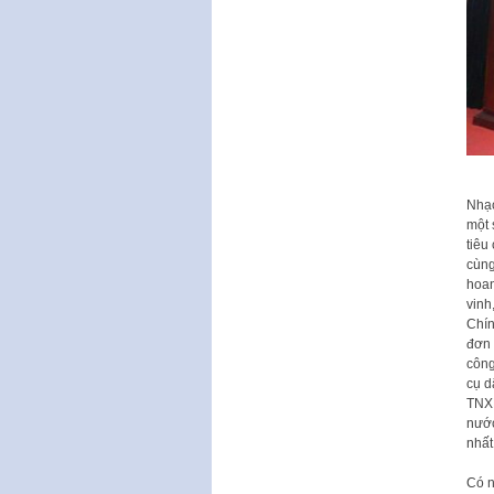
Nhạc
một 
tiêu
cùng
hoan
vinh
Chín
đơn 
công
cụ d
TNXP
nước
nhất
Có n