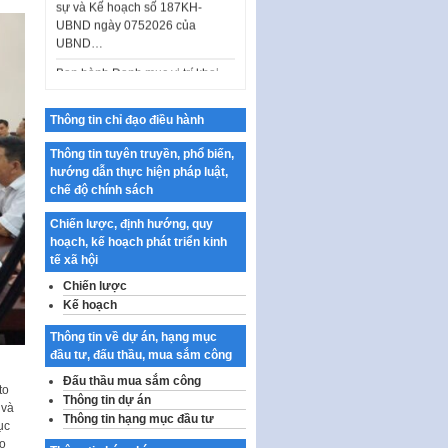
Ban hành Danh mục vị trí khai
thác quảng cáo trên địa bàn
thành phố Hà Nội
Kế hoạch Tổ chức Cuộc thi
chính luận về bảo vệ nền tảng tư
Thông tin chỉ đạo điều hành
tưởng của Đảng…
Thông tin tuyên truyền, phổ biến,
Công bố công khai dự toán kinh
hướng dẫn thực hiện pháp luật,
phí xây dựng pháp luật, hoàn
chế độ chính sách
thiện thể chế, chính…
Chiến lược, định hướng, quy
Quy định về nghiên cứu, ứng
hoạch, kế hoạch phát triển kinh
dụng khoa học, công nghệ, đổi
tế xã hội
mới sáng tạo và chuyển…
Chiến lược
Quy định chi tiết và hướng dẫn
Kế hoạch
thi hành một số điều của Luật Lý
lịch tư…
Thông tin về dự án, hạng mục
đầu tư, đấu thầu, mua sắm công
Sửa đổi, bổ sung một số nội
dung tại Nghị quyết số 30/NQ-
Đấu thầu mua sắm công
to
CP ngày 24 tháng 02…
Thông tin dự án
 và
Thông tin hạng mục đầu tư
Ban hành Chương trình hành
ục
động của Chính phủ thực hiện
ao