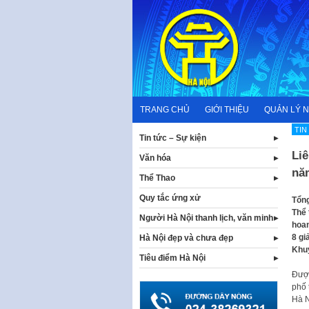
Skip
to
content
TRANG CHỦ
GIỚI THIỆU
QUẢN LÝ 
TIN
Tin tức – Sự kiện
Li
Văn hóa
nă
Thể Thao
Quy tắc ứng xử
Tổng
Thể 
Người Hà Nội thanh lịch, văn minh
hoan
8 gi
Hà Nội đẹp và chưa đẹp
Khu
Tiêu điểm Hà Nội
Được
phố 
Hà N