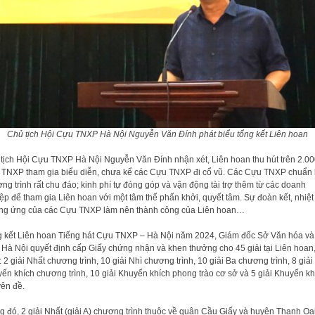
Chủ tịch Hội Cựu TNXP Hà Nội Nguyễn Văn Đính phát biểu tổng kết Liên hoan
tịch Hội Cựu TNXP Hà Nội Nguyễn Văn Đính nhận xét, Liên hoan thu hút trên 2.0
TNXP tham gia biểu diễn, chưa kể các Cựu TNXP đi cổ vũ. Các Cựu TNXP chuẩn 
ng trình rất chu đáo; kinh phí tự đóng góp và vận động tài trợ thêm từ các doanh
ệp để tham gia Liên hoan với một tâm thế phấn khởi, quyết tâm. Sự đoàn kết, nhiệt 
g ứng của các Cựu TNXP làm nên thành công của Liên hoan…
 kết Liên hoan Tiếng hát Cựu TNXP – Hà Nội năm 2024, Giám đốc Sở Văn hóa và
 Hà Nội quyết định cấp Giấy chứng nhận và khen thưởng cho 45 giải tại Liên hoan
 2 giải Nhất chương trình, 10 giải Nhì chương trình, 10 giải Ba chương trình, 8 giải
ến khích chương trình, 10 giải Khuyến khích phong trào cơ sở và 5 giải Khuyến kh
ên đề.
g đó, 2 giải Nhất (giải A) chương trình thuộc về quận Cầu Giấy và huyện Thanh Oai