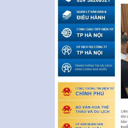
Liên
lớn 
bảo 
truy