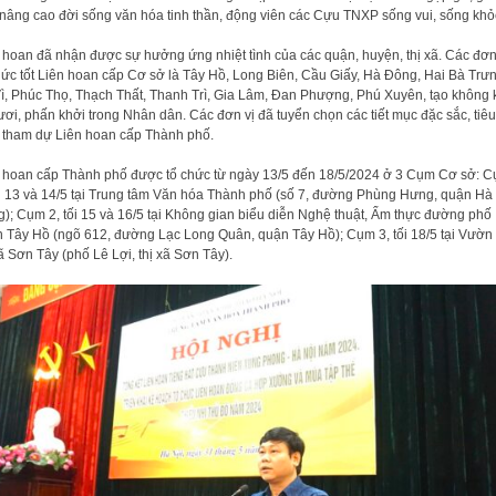
 nâng cao đời sống văn hóa tinh thần, động viên các Cựu TNXP sống vui, sống khỏ
 hoan đã nhận được sự hưởng ứng nhiệt tình của các quận, huyện, thị xã. Các đơn
hức tốt Liên hoan cấp Cơ sở là Tây Hồ, Long Biên, Cầu Giấy, Hà Đông, Hai Bà Trưn
ì, Phúc Thọ, Thạch Thất, Thanh Trì, Gia Lâm, Đan Phượng, Phú Xuyên, tạo không 
tươi, phấn khởi trong Nhân dân. Các đơn vị đã tuyển chọn các tiết mục đặc sắc, tiêu
 tham dự Liên hoan cấp Thành phố.
 hoan cấp Thành phố được tổ chức từ ngày 13/5 đến 18/5/2024 ở 3 Cụm Cơ sở: 
ối 13 và 14/5 tại Trung tâm Văn hóa Thành phố (số 7, đường Phùng Hưng, quận Hà
); Cụm 2, tối 15 và 16/5 tại Không gian biểu diễn Nghệ thuật, Ẩm thực đường phố
 Tây Hồ (ngõ 612, đường Lạc Long Quân, quận Tây Hồ); Cụm 3, tối 18/5 tại Vườn
xã Sơn Tây (phố Lê Lợi, thị xã Sơn Tây).