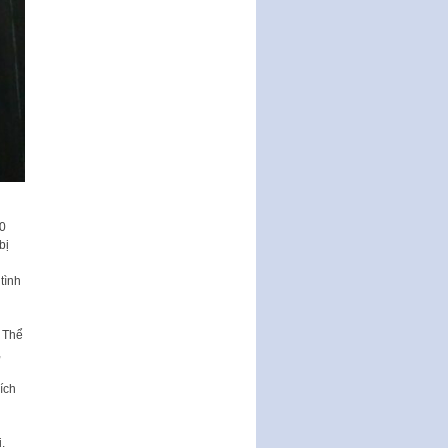
Nghị quyết ban hành quy chế
tiếp công dân của Thường trực
HĐND, đại biểu HĐND thành…
Nghị quyết về một số chính sách
ưu đãi, hỗ trợ phát triển hạ tầng,
tổ chức…
Nghị quyết quy định một số nội
dung và định mức chi quản lý
hoạt động khoa…
Quy định mức tiền phạt đối với
00
một số hành vi vi phạm hành
bị
chính trong lĩnh…
tình
Phê duyệt Chương trình phát
triển kinh tế số và xã hội số giai
đoạn 2026 -…
 Thể
,
ích
.