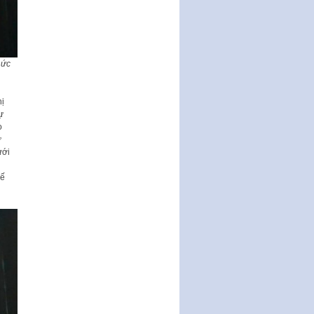
động của Chính phủ thực hiện
Nghị quyết số 02-NQ/TW ngày
17…
THÔNG BÁO Tuyển dụng lao
hức
động hợp đồng theo Nghị định
số 111/2022/NĐ-CP ngày
30/12/2022 của Chính…
hị
Sửa đổi, bổ sung một số điều
ự
của Thông tư số 320/2016/TT-
o
BTC của Bộ trưởng Bộ Tài…
ự
ưới
Quy định về quản lý website
thương mại điện tử
hế
Nghị quyết quy định điều kiện,
thủ tục tặng, thu hồi danh hiệu
"Công dân danh dự…
Nghị quyết quy định một số
chính sách thúc đẩy nghiên cứu
khoa học, phát triển công…
Nghị quyết công bố Nghị quyết
quy phạm pháp luật của HĐND
Thành phố triển khai thi…