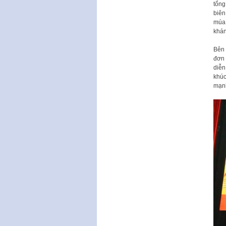
tổng
biên
múa,
khán
Bên 
đơn 
diễn
khúc
mạnh