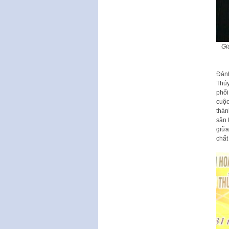
Gi
Đánh
Thúy
phối
cuộc
thàn
sân 
giữa
chất