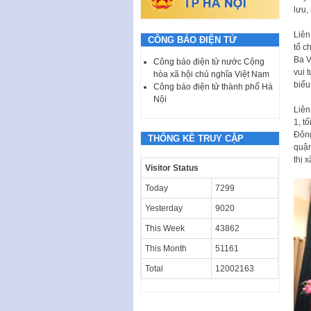
lưu,
Liên
CÔNG BÁO ĐIỆN TỬ
tổ c
Ba V
Công báo điện tử nước Cộng
vui 
hòa xã hội chủ nghĩa Việt Nam
biểu
Công báo điện tử thành phố Hà
Nội
Liên
1, t
Đông
THỐNG KÊ TRUY CẬP
quận
thị 
Visitor Status
Today
7299
Yesterday
9020
This Week
43862
This Month
51161
Total
12002163