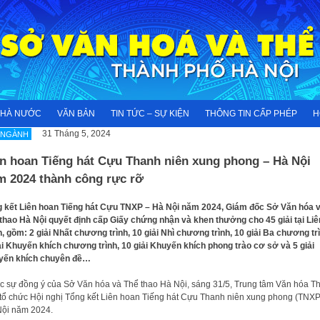
NHÀ NƯỚC
VĂN BẢN
TIN TỨC – SỰ KIỆN
THÔNG TIN CẤP PHÉP
H
31 Tháng 5, 2024
 NGÀNH
ên hoan Tiếng hát Cựu Thanh niên xung phong – Hà Nội
m 2024 thành công rực rỡ
 kết Liên hoan Tiếng hát Cựu TNXP – Hà Nội năm 2024, Giám đốc Sở Văn hóa 
thao Hà Nội quyết định cấp Giấy chứng nhận và khen thưởng cho 45 giải tại Liê
, gồm: 2 giải Nhất chương trình, 10 giải Nhì chương trình, 10 giải Ba chương trì
ải Khuyến khích chương trình, 10 giải Khuyến khích phong trào cơ sở và 5 giải
yến khích chuyên đề…
 sự đồng ý của Sở Văn hóa và Thể thao Hà Nội, sáng 31/5, Trung tâm Văn hóa T
tổ chức Hội nghị Tổng kết Liên hoan Tiếng hát Cựu Thanh niên xung phong (TNXP
ội năm 2024.