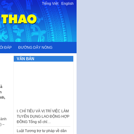
Tiếng Việt
-
English
ỎI ĐÁP
ĐƯỜNG DÂY NÓNG
VĂN BẢN
và
n
I. CHỈ TIÊU VÀ VỊ TRÍ VIỆC LÀM
nh,
TUYỂN DỤNG LAO ĐỘNG HỢP
ĐỒNG Tổng số chỉ…
Luật Tương trợ tư pháp về dân
hành
sự và Kế hoạch số 187KH-
) –
UBND ngày 0752026 của
UBND…