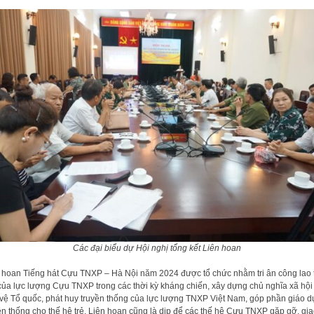
Các đại biểu dự Hội nghị tổng kết Liên hoan
 hoan Tiếng hát Cựu TNXP – Hà Nội năm 2024 được tổ chức nhằm tri ân công lao 
của lực lượng Cựu TNXP trong các thời kỳ kháng chiến, xây dựng chủ nghĩa xã hội
vệ Tổ quốc, phát huy truyền thống của lực lượng TNXP Việt Nam, góp phần giáo d
ền thống cho thế hệ trẻ. Liên hoan cũng là dịp để các thế hệ Cựu TNXP gặp gỡ, gi