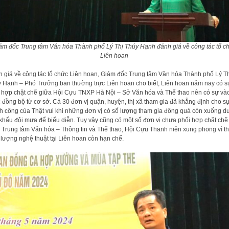
ám đốc Trung tâm Văn hóa Thành phố Lý Thị Thúy Hạnh đánh giá về công tác tổ c
Liên hoan
 giá về công tác tổ chức Liên hoan, Giám đốc Trung tâm Văn hóa Thành phố Lý T
 Hạnh – Phó Trưởng ban thường trực Liên hoan cho biết, Liên hoan năm nay có s
 hợp chặt chẽ giữa Hội Cựu TNXP Hà Nội – Sở Văn hóa và Thể thao nên có sự và
 đồng bộ từ cơ sở. Cả 30 đơn vị quận, huyện, thị xã tham gia đã khẳng định cho s
h công của Thật vui khi những đơn vị có số lượng tham gia đông quá còn xuống d
khấu đội mưa để biểu diễn. Tuy vậy cũng có một số đơn vị chưa phối hợp chặt chẽ
 Trung tâm Văn hóa – Thông tin và Thể thao, Hội Cựu Thanh niên xung phong vì t
 lượng nghệ thuật tại Liên hoan còn hạn chế.