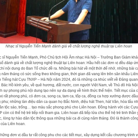
Nhạc sĩ Nguyễn Tiến Mạnh đánh giá về chất lượng nghệ thuật tại Liên hoan
 sĩ Nguyễn Tiến Mạnh, Phó Chủ tịch Hội Âm nhạc Hà Nội – Trưởng Ban Giám khả
số đánh giá về chất lượng nghệ thuật tại Liên hoan: Hầu hết các đơn vị đều đáp ứ
 chí nội dung do Ban Tổ chức đề ra. Những bài hát về một thời để nhớ, những bài c
 năm tháng có sức sống theo không gian, thời gian đã vang lên trên sân khấu Liên
 Tiếng hát Cựu TNXP – Hà Nội năm 2024, đó là những ca khúc viết về Đảng quan
, Bác Hồ kính yêu, về quê hương, đất nước, con người Việt Nam, về Thủ đô Hà Nội
h sự phong phú nội dung tạo nên sự đa dạng về hình thức thể hiện. Tiết mục của 
vị rất phong phú, có đơn ca, song ca, tam ca, tốp ca, đồng ca hợp xướng được đầu
 phu; những làn điệu dân ca quan họ Bắc Ninh, điệu hát Then, hát Văn, hòa tấu n
ân tộc sáo, trống… tạo màu sắc phong phú cho Liên hoan. Đồng hành với các Cựu
 còn có thế hệ trẻ tiếp nối tham gia. Liên hoan đã tiếp lửa cho thế hệ trẻ tinh thần
, lòng tự hào dân tộc thông qua những bài ca đi cùng năm tháng. Đó là thành côn
 của Liên hoan.
hững đơn vị đầu tư rất công phu cho các tiết mục, xây dựng kết cấu chương trình v