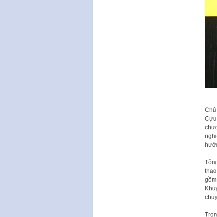
Chủ 
Cựu 
chươ
nghi
hưởn
Tổng
thao
gồm:
Khuy
chuy
Tron