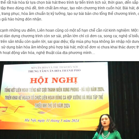
 thể rất hài hòa từ lựa chọn bài hát theo trình tự tiến trình lịch sử, thời gian, đến sắp
 tập theo đúng chủ đề, tính chất âm nhạc, tạo nên chương trình cuốn hút. Bài hát, đ
 trang phục, hòa âm chuẩn bị kỹ lưỡng, tạo sự bài bản cho tổng thể chương trình,
 giả hào hứng đón nhận.
cạnh những ưu điểm, Liên hoan cũng có một số hạn chế cần rút kinh nghiệm: Một 
vị dàn dựng chương trình còn sơ sài, phần lớn chỉ có đơn ca, song ca; nghệ sĩ biể
 trên sân khấu còn quên lời, sai giai điệu; tốp múa phụ họa không ăn nhập nội dun
 sử dụng bản hòa âm không phù hợp bài hát; một số đơn vị chưa khai thác được t
 hoạt động văn hóa, nghệ thuật của địa phương mình…