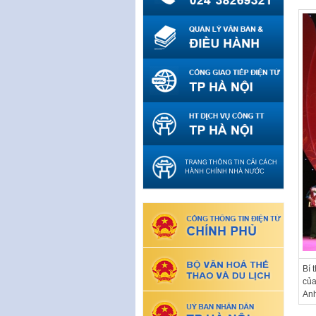
Bí 
của
An