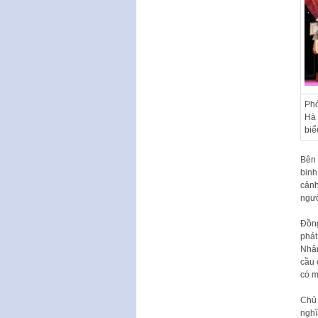
Phó
Hà 
biể
Bên 
binh
cảnh
ngườ
Đồng
phát
Nhân
cầu 
có m
Chủ 
nghĩa