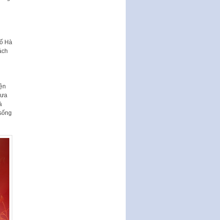
Nghị quyết quy định một số nội
dung và định mức chi quản lý
hoạt động khoa…
Quy định mức tiền phạt đối với
hố Hà
một số hành vi vi phạm hành
ách
chính trong lĩnh…
Phê duyệt Chương trình phát
triển kinh tế số và xã hội số giai
iện
đoạn 2026 -…
đưa
à
Quy định về tổ chức, hoạt động
 sống
của thôn, tổ dân phố và chế độ,
chính sách…