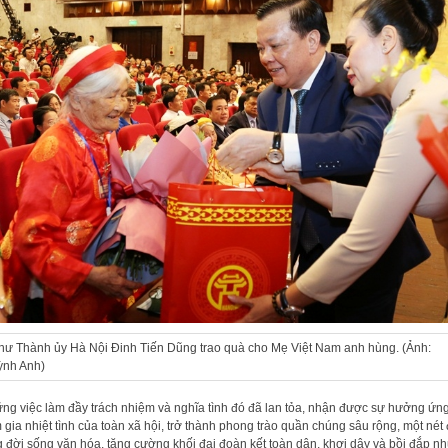
thư Thành ủy Hà Nội Đinh Tiến Dũng trao quà cho Mẹ Việt Nam anh hùng. (Ảnh:
nh Anh)
ng việc làm đầy trách nhiệm và nghĩa tình đó đã lan tỏa, nhận được sự hưởng ứn
 gia nhiệt tình của toàn xã hội, trở thành phong trào quần chúng sâu rộng, một nét
g đời sống văn hóa, tăng cường khối đại đoàn kết toàn dân, khơi dậy và bồi đắp n