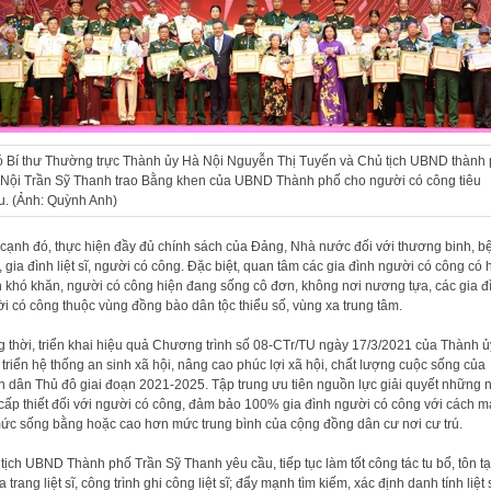
 Bí thư Thường trực Thành ủy Hà Nội Nguyễn Thị Tuyến và Chủ tịch UBND thành
Nội Trần Sỹ Thanh trao Bằng khen của UBND Thành phố cho người có công tiêu
u. (Ảnh: Quỳnh Anh)
cạnh đó, thực hiện đầy đủ chính sách của Đảng, Nhà nước đối với thương binh, b
, gia đình liệt sĩ, người có công. Đặc biệt, quan tâm các gia đình người có công có
 khó khăn, người có công hiện đang sống cô đơn, không nơi nương tựa, các gia đ
i có công thuộc vùng đồng bào dân tộc thiểu số, vùng xa trung tâm.
 thời, triển khai hiệu quả Chương trình số 08-CTr/TU ngày 17/3/2021 của Thành ủ
 triển hệ thống an sinh xã hội, nâng cao phúc lợi xã hội, chất lượng cuộc sống của
 dân Thủ đô giai đoạn 2021-2025. Tập trung ưu tiên nguồn lực giải quyết những 
cấp thiết đối với người có công, đảm bảo 100% gia đình người có công với cách 
ức sống bằng hoặc cao hơn mức trung bình của cộng đồng dân cư nơi cư trú.
tịch UBND Thành phố Trần Sỹ Thanh yêu cầu, tiếp tục làm tốt công tác tu bổ, tôn t
 trang liệt sĩ, công trình ghi công liệt sĩ; đẩy mạnh tìm kiếm, xác định danh tính liệt s