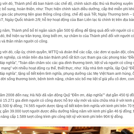
 với đó, Thành phố đã ban hành các chế độ, chính sách đặc thù và thường xuyên
 bổ sung, hoàn thiện, như: Thực hiện chính sách điều dưỡng, cấp thẻ miễn phí khi
 gia các phương tiện giao thông công cộng, chế độ quà Tết, Ngày Thương binh – L
7/7, Ngày Quốc khánh 2/9; hỗ trợ hoạt động của Ban Liên lạc tù chính trị trên địa b
 năm, Thành phố bố trí ngân sách gần 500 tỷ đồng để tặng quà đối với người có c
đó, thể hiện sự trân trọng, lòng biết ơn, sự chăm lo của Thành phố đối với người c
 và thân nhân người có công.
 với đó, cấp ủy, chính quyền, MTTQ và đoàn thể các cấp, các đơn vị quân đội, côn
h nghiệp, cá nhân trên địa bàn thành phố rất tích cực tham gia các phong trào “Đề
đáp nghĩa”, “Toàn dân chăm sóc các gia đình thương binh, liệt sĩ và người có công 
 mạng” với nhiều hoạt động cụ thể, thiết thực, như: Xây nhà tình nghĩa, lập Quỹ “Đ
đáp nghĩa”, tặng sổ tiết kiệm tình nghĩa, phụng dưỡng các Mẹ Việt Nam anh hùng, 
 đời sống thương binh, bệnh binh nặng, chăm sóc bố mẹ liệt sĩ già yếu cô đơn, con 
ăm 2008 đến nay, Hà Nội đã vận động Quỹ “Đền ơn, đáp nghĩa”” đạt gần 450 tỷ đồ
ó 15.271 gia đình người có công được hỗ trợ xây mới và sửa chữa nhà ở với kinh 
1.500 tỷ đồng; 74.565 người được tặng sổ tiết kiệm tình nghĩa với kinh phí trên 70 t
; gần 39.000 lượt người được điều dưỡng hằng năm với kinh phí gần 46 tỷ đồng; 
 nâng cấp 1.589 lượt công trình ghi công liệt sỹ với kinh phí trên 904 tỷ đồng.