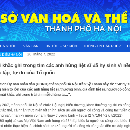
NHÀ NƯỚC
VĂN BẢN
TIN TỨC – SỰ KIỆN
THÔNG TIN CẤP PHÉP
H
26 Tháng 7, 2022
U ĐIỂM HÀ NỘI
 khắc ghi trong tim các anh hùng liệt sĩ đã hy sinh vì nề
 lập, tự do của Tổ quốc
tịch Ủy ban nhân dân (UBND) thành phố Hà Nội Trần Sỹ Thanh bày tỏ: “Sự hy s
 hiến to lớn của các anh hùng liệt sĩ, thương binh, gia đình liệt sĩ, người có côn
mãi khắc ghi trong trái tim mỗi chúng ta…”.
 26/7, thành phố Hà Nội tổ chức Hội nghị biểu dương, khen thưởng người có công
; tập thể, cá nhân thực hiện tốt chính sách ưu đãi người có công và công tác “Đền 
nghĩa”, nhân kỷ niệm 75 năm Ngày thương binh – liệt sĩ (27/71947-27/7/2022).
ội nghị có các Mẹ Việt Nam anh hùng và 534 đại biểu là người có công tiêu biểu; 
 cá nhân thực hiện tốt chính sách ưu đãi người có công và công tác đền ơn đáp ngh