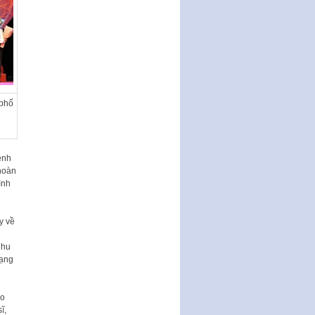
 phố
ệnh
 hoàn
ình
y về
nhu
mạng
ạo
ĩ,