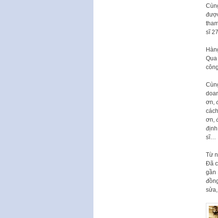
Cùng
được
tham
sĩ 2
Hàng
Qua 
công
Cùng
doan
ơn, 
cách
ơn, 
định
sĩ…
Từ n
Đã c
gần 
đồng
sửa,