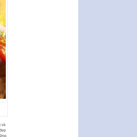
Sửa đổi, bổ sung một số điều
của Thông tư số 320/2016/TT-
BTC của Bộ trưởng Bộ Tài…
Quy định về quản lý website
thương mại điện tử
Nghị quyết quy định điều kiện,
thủ tục tặng, thu hồi danh hiệu
"Công dân danh dự…
Nghị quyết quy định một số
chính sách thúc đẩy nghiên cứu
khoa học, phát triển công…
Nghị quyết công bố Nghị quyết
quy phạm pháp luật của HĐND
Thành phố triển khai thi…
Nghị quyết ban hành quy chế
tiếp công dân của Thường trực
HĐND, đại biểu HĐND thành…
Nghị quyết về một số chính sách
g và
ưu đãi, hỗ trợ phát triển hạ tầng,
 đẹp
tổ chức…
hững