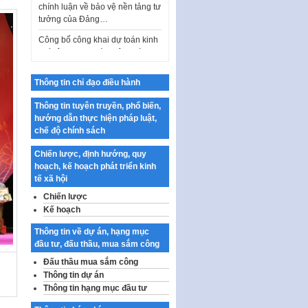
Công bố công khai dự toán kinh
phí xây dựng pháp luật, hoàn
thiện thể chế, chính…
Quy định về nghiên cứu, ứng
dụng khoa học, công nghệ, đổi
mới sáng tạo và chuyển…
Thông tin chỉ đạo điều hành
Quy định chi tiết và hướng dẫn
Thông tin tuyên truyền, phổ biến,
thi hành một số điều của Luật Lý
hướng dẫn thực hiện pháp luật,
lịch tư…
chế độ chính sách
Sửa đổi, bổ sung một số nội
Chiến lược, định hướng, quy
dung tại Nghị quyết số 30/NQ-
hoạch, kế hoạch phát triển kinh
CP ngày 24 tháng 02…
tế xã hội
Ban hành Chương trình hành
Chiến lược
động của Chính phủ thực hiện
Kế hoạch
Nghị quyết số 02-NQ/TW ngày
17…
Thông tin về dự án, hạng mục
đầu tư, đấu thầu, mua sắm công
THÔNG BÁO Tuyển dụng lao
Đấu thầu mua sắm công
động hợp đồng theo Nghị định
Thông tin dự án
số 111/2022/NĐ-CP ngày
Thông tin hạng mục đầu tư
30/12/2022 của Chính…