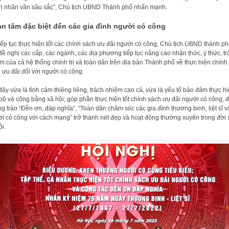
trị nhân văn sâu sắc”, Chủ tịch UBND Thành phố nhấn mạnh.
n tâm đặc biệt đến các gia đình người có công
iếp tục thực hiện tốt các chính sách ưu đãi người có công, Chủ tịch UBND thành p
đề nghị các cấp, các ngành, các địa phương tiếp tục nâng cao nhận thức, ý thức, tr
m của cả hệ thống chính trị và toàn dân trên địa bàn Thành phố về thực hiện chính
 ưu đãi đối với người có công.
đây vừa là tình cảm thiêng liêng, trách nhiệm cao cả, vừa là yếu tố bảo đảm thực h
 bộ và công bằng xã hội; góp phần thực hiện tốt chính sách ưu đãi người có công, 
g trào “Đền ơn, đáp nghĩa”, “Toàn dân chăm sóc các gia đình thương binh, liệt sĩ v
i có công với cách mạng” trở thành nét đẹp và hoạt động thường xuyên trong đời
ội.