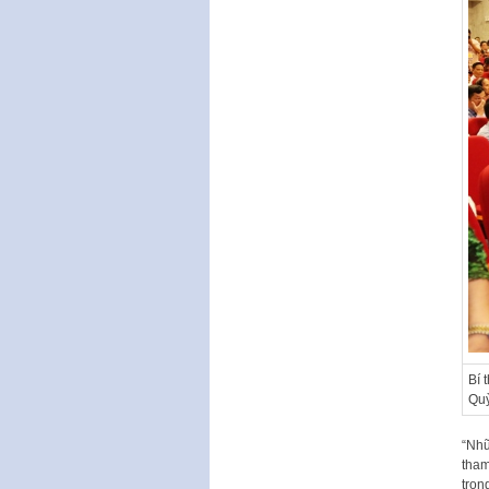
Bí 
Quỳ
“Nhữ
tham
tron