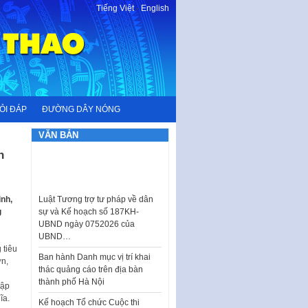
Tiếng Việt
-
English
ỎI ĐÁP
ĐƯỜNG DÂY NÓNG
VĂN BẢN
n
Luật Tương trợ tư pháp về dân
sự và Kế hoạch số 187KH-
UBND ngày 0752026 của
inh,
UBND…
g
Ban hành Danh mục vị trí khai
thác quảng cáo trên địa bàn
 tiêu
thành phố Hà Nội
ơn,
Kế hoạch Tổ chức Cuộc thi
tập
chính luận về bảo vệ nền tảng tư
ĩa.
tưởng của Đảng…