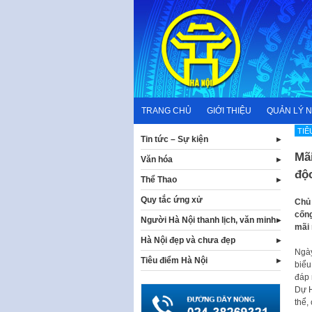
Skip
to
content
TRANG CHỦ
GIỚI THIỆU
QUẢN LÝ 
TIÊ
Tin tức – Sự kiện
Mãi
Văn hóa
độc
Thể Thao
Quy tắc ứng xử
Chủ 
cống
Người Hà Nội thanh lịch, văn minh
mãi 
Hà Nội đẹp và chưa đẹp
Ngày
Tiêu điểm Hà Nội
biểu
đáp 
Dự H
thể,