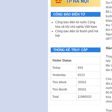
Dự h
đoàn
Bộ L
CÔNG BÁO ĐIỆN TỬ
trưở
Đảng
Công báo điện tử nước Cộng
thư 
hòa xã hội chủ nghĩa Việt Nam
tịch
Công báo điện tử thành phố Hà
Nguy
Nội
(MT
Hàn
THỐNG KÊ TRUY CẬP
Thay
Visitor Status
Nội 
Mẹ V
Today
659
địa 
Yesterday
6523
Chủ 
This Week
35501
địa 
nước
This Month
35501
80.0
Total
11986503
hóa 
chươ
Thực