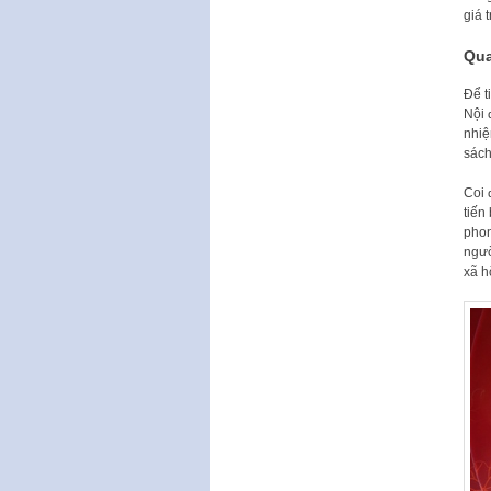
giá 
Qua
Để t
Nội 
nhiệ
sách
Coi 
tiến
phon
ngườ
xã h