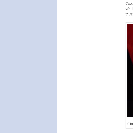
đạo,
với 
thực
Chủ