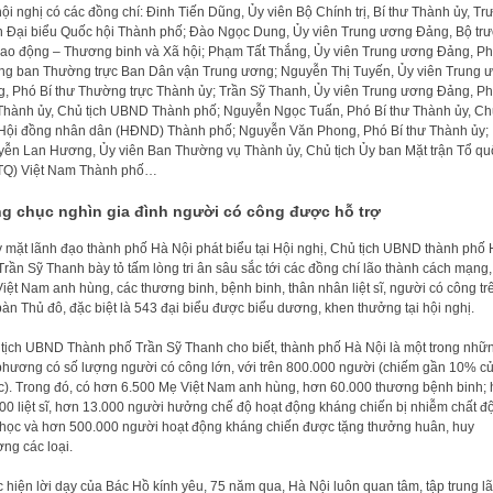
ội nghị có các đồng chí: Đinh Tiến Dũng, Ủy viên Bộ Chính trị, Bí thư Thành ủy, T
 Đại biểu Quốc hội Thành phố; Đào Ngọc Dung, Ủy viên Trung ương Đảng, Bộ tr
ao động – Thương binh và Xã hội; Phạm Tất Thắng, Ủy viên Trung ương Đảng, P
ng ban Thường trực Ban Dân vận Trung ương; Nguyễn Thị Tuyến, Ủy viên Trung 
, Phó Bí thư Thường trực Thành ủy; Trần Sỹ Thanh, Ủy viên Trung ương Đảng, Ph
Thành ủy, Chủ tịch UBND Thành phố; Nguyễn Ngọc Tuấn, Phó Bí thư Thành ủy, Ch
 Hội đồng nhân dân (HĐND) Thành phố; Nguyễn Văn Phong, Phó Bí thư Thành ủy;
ễn Lan Hương, Ủy viên Ban Thường vụ Thành ủy, Chủ tịch Ủy ban Mặt trận Tổ qu
TQ) Việt Nam Thành phố…
g chục nghìn gia đình người có công được hỗ trợ
 mặt lãnh đạo thành phố Hà Nội phát biểu tại Hội nghị, Chủ tịch UBND thành phố
Trần Sỹ Thanh bày tỏ tấm lòng tri ân sâu sắc tới các đồng chí lão thành cách mạng,
iệt Nam anh hùng, các thương binh, bệnh binh, thân nhân liệt sĩ, người có công tr
bàn Thủ đô, đặc biệt là 543 đại biểu được biểu dương, khen thưởng tại hội nghị.
tịch UBND Thành phố Trần Sỹ Thanh cho biết, thành phố Hà Nội là một trong nhữ
phương có số lượng người có công lớn, với trên 800.000 người (chiếm gần 10% c
). Trong đó, có hơn 6.500 Mẹ Việt Nam anh hùng, hơn 60.000 thương bệnh binh;
00 liệt sĩ, hơn 13.000 người hưởng chế độ hoạt động kháng chiến bị nhiễm chất đ
học và hơn 500.000 người hoạt động kháng chiến được tặng thưởng huân, huy
ng các loại.
 hiện lời dạy của Bác Hồ kính yêu, 75 năm qua, Hà Nội luôn quan tâm, tập trung l