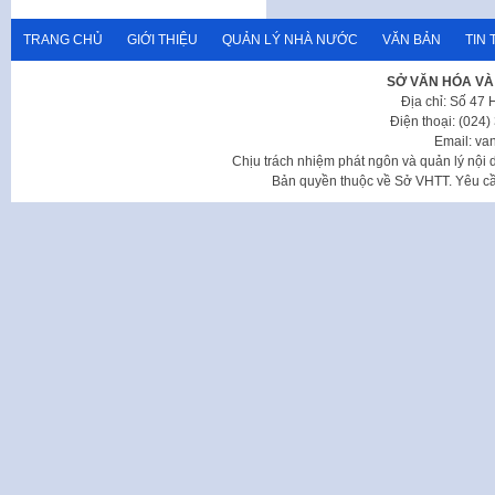
TRANG CHỦ
GIỚI THIỆU
QUẢN LÝ NHÀ NƯỚC
VĂN BẢN
TIN 
SỞ VĂN HÓA VÀ
Địa chỉ: Số 47
Điện thoại: (024
Email: va
Chịu trách nhiệm phát ngôn và quản lý nộ
Bản quyền thuộc về Sở VHTT. Yêu cầu 