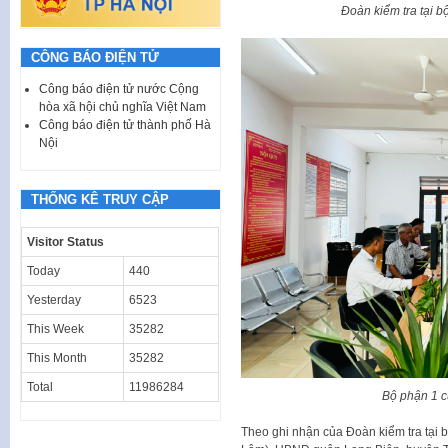
Đoàn kiểm tra tại 
CÔNG BÁO ĐIỆN TỬ
Công báo điện tử nước Cộng
hòa xã hội chủ nghĩa Việt Nam
Công báo điện tử thành phố Hà
Nội
THỐNG KÊ TRUY CẬP
Visitor Status
Today
440
Yesterday
6523
This Week
35282
This Month
35282
Total
11986284
Bộ phận 1 
Theo ghi nhận của Đoàn kiểm tra tại