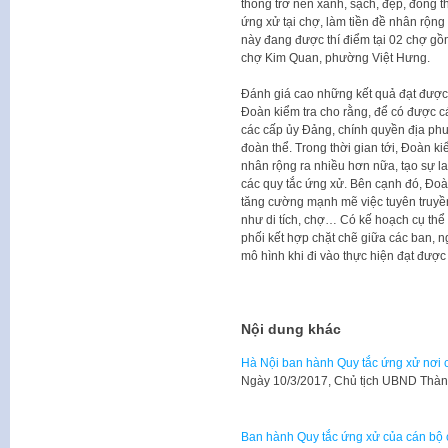
thống trở nên xanh, sạch, đẹp, đồng t
ứng xử tại chợ, làm tiền đề nhân rộng 
này đang được thí điểm tại 02 chợ 
chợ Kim Quan, phường Việt Hưng.
Đánh giá cao những kết quả đạt được t
Đoàn kiểm tra cho rằng, để có được c
các cấp ủy Đảng, chính quyền địa ph
đoàn thể. Trong thời gian tới, Đoàn 
nhân rộng ra nhiều hơn nữa, tạo sự la
các quy tắc ứng xử. Bên cạnh đó, Đoàn
tăng cường mạnh mẽ việc tuyên truyền
như di tích, chợ… Có kế hoạch cụ thể
phối kết hợp chặt chẽ giữa các ban, ng
mô hình khi đi vào thực hiện đạt được
Nội dung khác
Hà Nội ban hành Quy tắc ứng xử nơi 
Ngày 10/3/2017, Chủ tịch UBND Thà
Ban hành Quy tắc ứng xử của cán bộ 