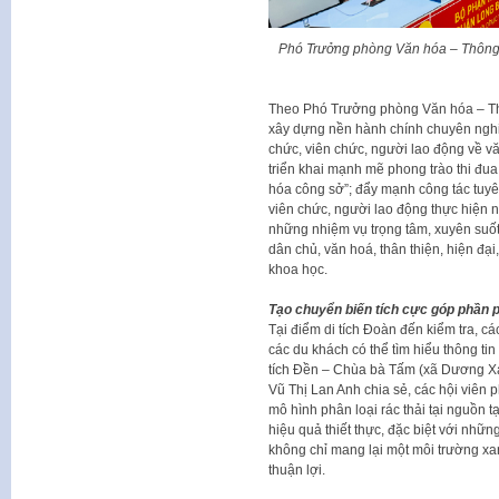
Phó Trưởng phòng Văn hóa – Thông 
Theo Phó Trưởng phòng Văn hóa – T
xây dựng nền hành chính chuyên nghiệ
chức, viên chức, người lao động về vă
triển khai mạnh mẽ phong trào thi đua
hóa công sở”; đẩy mạnh công tác tuyê
viên chức, người lao động thực hiện n
những nhiệm vụ trọng tâm, xuyên suốt
dân chủ, văn hoá, thân thiện, hiện đạ
khoa học.
Tạo chuyển biến tích cực góp phần phát
Tại điểm di tích Đoàn đến kiểm tra, c
các du khách có thể tìm hiểu thông tin c
tích Đền – Chùa bà Tấm (xã Dương X
Vũ Thị Lan Anh chia sẻ, các hội viên 
mô hình phân loại rác thải tại nguồn t
hiệu quả thiết thực, đặc biệt với nhữn
không chỉ mang lại một môi trường xa
thuận lợi.