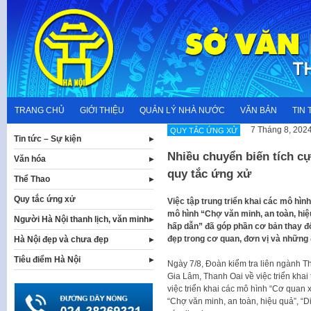
Skip
to
content
TRANG CHỦ
GIỚI THIỆU
QUẢN LÝ NHÀ NƯỚC
VĂN BẢN
TIN 
7 Tháng 8, 202
QUY TẮC ỨNG XỬ
Tin tức – Sự kiện
Nhiều chuyển biến tích cực
Văn hóa
quy tắc ứng xử
Thể Thao
Quy tắc ứng xử
Việc tập trung triển khai các mô hìn
mô hình “Chợ văn minh, an toàn, hiệu
Người Hà Nội thanh lịch, văn minh
hấp dẫn” đã góp phần cơ bản thay đổi
đẹp trong cơ quan, đơn vị và những
Hà Nội đẹp và chưa đẹp
Tiêu điểm Hà Nội
Ngày 7/8, Đoàn kiểm tra liên ngành T
Gia Lâm, Thanh Oai về việc triển khai 
việc triển khai các mô hình “Cơ quan 
“Chợ văn minh, an toàn, hiệu quả”, “Di